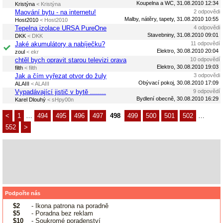
Koupelna a WC, 31.08.2010 12:34
Kristýna
< Kristýna
Maování bytu - na internetu!
2 odpovědi
Malby, nátěry, tapety, 31.08.2010 10:55
Host2010
< Host2010
Tepelna izolace URSA PureOne
4 odpovědi
Stavebniny, 31.08.2010 09:01
DKK
< DKK
Jaké akumulátory a nabíječku?
11 odpovědí
Elektro, 30.08.2010 20:04
zoul
< ekr
chtěl bych opravit starou televizi orava
10 odpovědí
Elektro, 30.08.2010 19:03
filth
< filth
Jak a čím vyřezat otvor do žuly
3 odpovědi
Obývací pokoj, 30.08.2010 17:09
ALAIII
< ALAIII
Vypadávající jistič v bytě ........
9 odpovědí
Bydlení obecně, 30.08.2010 16:29
Karel Dlouhý
< sHpy00n
<
1
…
494
495
496
497
498
499
500
501
502
…
552
>
Podpořte nás
$2
- Ikona patrona na poradně
$5
- Poradna bez reklam
$10
- Soukromé poradenství