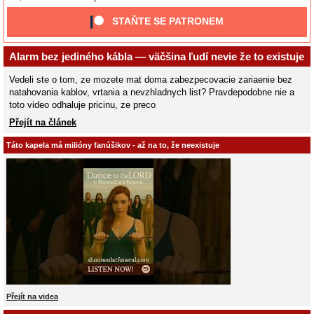
STAŇTE SE PATRONEM
Alarm bez jediného kábla — väčšina ľudí nevie že to existuje
Vedeli ste o tom, ze mozete mat doma zabezpecovacie zariaenie bez
natahovania kablov, vrtania a nevzhladnych list? Pravdepodobne nie a
toto video odhaluje pricinu, ze preco
Přejít na článek
Táto kapela má milióny fanúšikov - až na to, že neexistuje
Přejít na videa