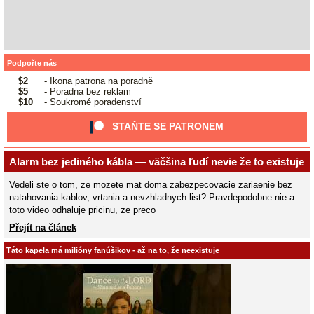
Podpořte nás
$2
- Ikona patrona na poradně
$5
- Poradna bez reklam
$10
- Soukromé poradenství
STAŇTE SE PATRONEM
Alarm bez jediného kábla — väčšina ľudí nevie že to existuje
Vedeli ste o tom, ze mozete mat doma zabezpecovacie zariaenie bez
natahovania kablov, vrtania a nevzhladnych list? Pravdepodobne nie a
toto video odhaluje pricinu, ze preco
Přejít na článek
Táto kapela má milióny fanúšikov - až na to, že neexistuje