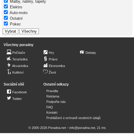
Malby, nátěry, tapety
Elektro
Auto-moto
Ostatní
Pokec
Všechny poradny
Počítače
Hry
Debaty
Teraristika
Právo
Akvaristika
Ekonomika
Kutilství
Život
Sociální sítě
Ostatní odkazy
Pravidla
Facebook
Reklama
Twitter
Podpořte nás
FAQ
Kontakt
Prohlášení o ochraně osobních údajů
© 2005-2026 Poradna.net –
info@poradna.net
,
21 ms