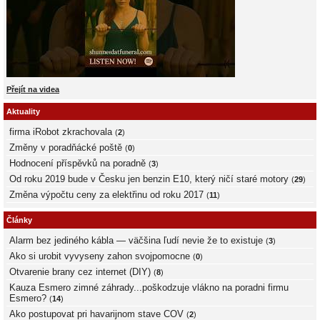
Přejít na videa
Aktuality
firma iRobot zkrachovala
(
2
)
Změny v poradňácké poště
(
0
)
Hodnocení příspěvků na poradně
(
3
)
Od roku 2019 bude v Česku jen benzin E10, který ničí staré motory
(
29
)
Změna výpočtu ceny za elektřinu od roku 2017
(
11
)
Články
Alarm bez jediného kábla — väčšina ľudí nevie že to existuje
(
3
)
Ako si urobit vyvyseny zahon svojpomocne
(
0
)
Otvarenie brany cez internet (DIY)
(
8
)
Kauza Esmero zimné záhrady...poškodzuje vlákno na poradni firmu
Esmero?
(
14
)
Ako postupovat pri havarijnom stave COV
(
2
)