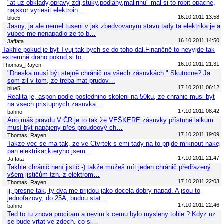
"at uz obklady,opravy zdi,stuky,podlahy,malirinu" mal si to robit opacne,
najskor vyriesit elektroin…
16.10.2011 13:58
blue5
Jasny, ja ale nemel tuseni v jak zbedvovanym stavu tady ta elektrika je a
vubec me nenapadlo ze to b…
16.10.2011 14:50
Jaffata
Takhle pokud je byt Tvuj tak bych se do toho dal.Finančně to nevyjde tak
extremně draho pokud,si to…
16.10.2011 21:31
Thomas_Rayen
"Dneska musí být stejně chránič na všech zásuvkách." Skutocne? Ja
som zil v tom, ze treba mat prudov…
17.10.2011 06:12
blue5
Realita je, aspon podle posledniho skoleni na 50ku, ze chranic musi byt
na vsech pristupnych zasuvka…
17.10.2011 08:42
bahno
Ano,máš pravdu.V ČR je to tak že VEŠKERÉ zásuvky přístuné laikum
musí být napájeny přes proudoový ch…
17.10.2011 19:09
Thomas_Rayen
Takze vec se ma tak, ze ve Ctvrtek s emi tady na to prijde mrknout nakej
pan elektrikar,kteryho jsem…
17.10.2011 21:47
Jaffata
Takhle chránič není jistič:-) takže můžeš mít jeden chránič předřazený
všem jističům tzn. z elektrom…
17.10.2011 22:03
Thomas_Rayen
jj, presne tak, ty dva me prijdou jako docela dobry napad. A jsou to
jednofazovy, do 25A, budou stat…
17.10.2011 22:46
bahno
Ted to tu znova procitam a nevim k cemu bylo mysleny tohle ? Kdyz uz
se bude vrtat ve zdech, co si…