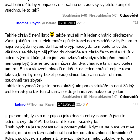
psal bahno? to by v pripade ze si sahnu do zasuvky vyletelo komplet
vsechno, je to tak?
Souhlasím (+0)
Nesouhlasím (-0)
Odpovědět
#12
Thomas_Rayen
@
Jaffata
,
17.10.2011
22:03
Takhle chránič není jistič
takže můžeš mít jeden chránič předřazený
všem jističům tzn. z elektroměru půjde kabel do rozvaděče v bytě tam to
nejdříve půjde nejspíš do hlavního vypínače(zda tam bude to uvidíš
většinou se dává) z něj přímo do chrániče a z chrániče to může už jít k
jednotlivým jističům,které jistí zásuvkové obvody(světla přes chránič
nemusejí být).Stejně tak tam můžeš dát dva chrániče tzn. např. budeš
tam mít 5 zásuvkových obvodů a dáš tři na jeden chránič dejme tomu
takové,které by měly běžet pořád(lednice,tera) a na další chránič
bouchneš ten zbytek.
Takhle to vypadá že je to mega složitý ale pro elektrikáře to není žádný
problém.Stejně tak ten chránič někdo jich má víc někdo jen jeden....
Souhlasím (+0)
Nesouhlasím (-0)
Odpovědět
#14
bahno
@
Thomas_Rayen
,
17.10.2011
22:46
jj, presne tak, ty dva me prijdou jako docela dobry napad. A jsou to
jednofazovy, do 25A, budou stat kolem tisicovky ks.
Jinak bych se jeste pozastavil a popremyslel. Kdyz uz se bude vrtat ve
zdech, co si sem tam natahnout husi krk do zdi a zakoncit krabickou?
Kdyz pak clovek instaluje sit, televizi, interkom nebo cokoliv, je to jako