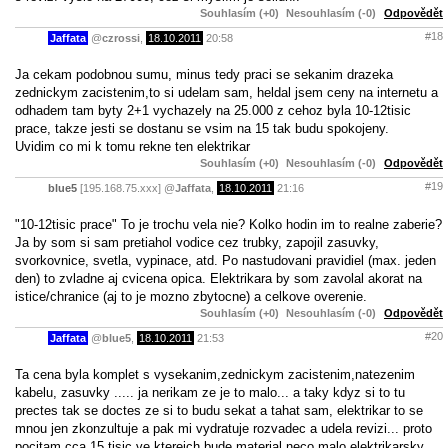
Souhlasím (+0)
Nesouhlasím (-0)
Odpovědět
#18
Jaffata
@
czrossi
,
18.10.2011
20:58
Ja cekam podobnou sumu, minus tedy praci se sekanim drazeka
zednickym zacistenim,to si udelam sam, heldal jsem ceny na internetu a
odhadem tam byty 2+1 vychazely na 25.000 z cehoz byla 10-12tisic
prace, takze jesti se dostanu se vsim na 15 tak budu spokojeny.
Uvidim co mi k tomu rekne ten elektrikar
Souhlasím (+0)
Nesouhlasím (-0)
Odpovědět
#19
blue5
[195.168.75.xxx]
@
Jaffata
,
18.10.2011
21:16
"10-12tisic prace" To je trochu vela nie? Kolko hodin im to realne zaberie?
Ja by som si sam pretiahol vodice cez trubky, zapojil zasuvky,
svorkovnice, svetla, vypinace, atd. Po nastudovani pravidiel (max. jeden
den) to zvladne aj cvicena opica. Elektrikara by som zavolal akorat na
istice/chranice (aj to je mozno zbytocne) a celkove overenie.
Souhlasím (+0)
Nesouhlasím (-0)
Odpovědět
#20
Jaffata
@
blue5
,
18.10.2011
21:53
Ta cena byla komplet s vysekanim,zednickym zacistenim,natezenim
kabelu, zasuvky ..... ja nerikam ze je to malo... a taky kdyz si to tu
prectes tak se doctes ze si to budu sekat a tahat sam, elektrikar to se
mnou jen zkonzultuje a pak mi vydratuje rozvadec a udela revizi... proto
pocitam cca 15 tisic ve kterejch bude material,neco malo elektrikarsky