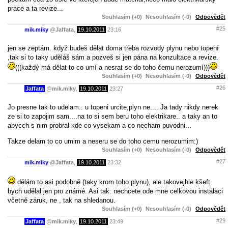
prace a ta revize...
Souhlasím (+0)
Nesouhlasím (-0)
Odpovědět
#25
mik.miky
@
Jaffata
,
19.10.2011
23:16
jen se zeptám. když budeš dělat doma třeba rozvody plynu nebo topení
,tak si to taky uděláš sám a pozveš si jen pána na konzultace a revize.
(((každý má dělat to co umí a nesrat se do toho čemu nerozumí)))
Souhlasím (+0)
Nesouhlasím (-0)
Odpovědět
#26
Jaffata
@
mik.miky
,
19.10.2011
23:27
Jo presne tak to udelam.. u topeni urcite,plyn ne.... Ja tady nikdy nerek
ze si to zapojim sam....na to si sem beru toho elektrikare.. a taky an to
abycch s nim probral kde co vysekam a co necham puvodni...
Takze delam to co umim a neseru se do toho cemu nerozumim:)
Souhlasím (+0)
Nesouhlasím (-0)
Odpovědět
#27
mik.miky
@
Jaffata
,
19.10.2011
23:32
dělám to asi podobně (taky krom toho plynu), ale takovejhle kšeft
bych udělal jen pro známé. Asi tak: nechcete ode mne celkovou instalaci
včetně záruk, ne , tak na shledanou.
Souhlasím (+0)
Nesouhlasím (-0)
Odpovědět
#29
Jaffata
@
mik.miky
,
19.10.2011
23:49