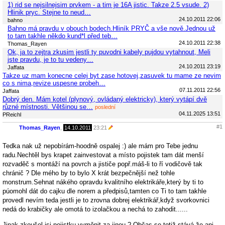
1) rid se nejsilnejsim prvkem - a tim je 16A jistic. Takze 2.5 vsude. 2)
Hlinik pryc. Stejne to neud…
24.10.2011 22:06
bahno
Bahno má pravdu v obouch bodech.Hliník PRYČ a vše nově.Jednou už
to tam takhle někdo kund*l před teb…
24.10.2011 22:38
Thomas_Rayen
Ok, ja to zejtra zkusim jestli ty puvodni kabely pujdou vytahnout, Meli
jste pravdu, je to tu vedeny…
24.10.2011 23:19
Jaffata
Takze uz mam konecne celej byt zase hotovej,zasuvek tu mame ze nevim
co s nima,revize uspesne probeh…
07.11.2011 22:56
Jaffata
Dobrý den. Mám kotel (plynový, ovládaný elektricky), který vytápí dvě
různé místnosti. Většinou se…
poslední
04.11.2025 13:51
PReichl
#1
Thomas_Rayen
,
14.10.2011
23:21
Tedka nak už nepobírám-hoodně ospalej :) ale mám pro Tebe jednu
radu.Nechtěl bys krapet zainvestovat a místo pojistek tam dát menší
rozvaděč s montáží na povrch a jističe popř.máš-li to ří vodičově tak
chránič ? Dle mého by to bylo X krát bezpečnější než tohle
monstrum.Sehnat nákého opravdu kvalitního elektrikáře,který by ti to
púomohl dát do cajku dle norem a předpisů,tamten co Ti to tam takhle
provedl nevím teda jestli je to zrovna dobrej elektrikář,když svorkovnici
nedá do krabičky ale omotá to izolačkou a nechá to zahodit......
Jinak zkoušel jsi pojistku vyměnit za jinou ? Občas se totiž stává,že ani