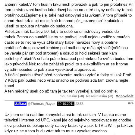
anténní kabel.V tom husím krku nech provázek a pak to jen protáhneš.Při
tom umístnovani husího krku dávej bacha na ostré ohyby-nešlo by to pak
protáhnout.(Zapřemejšlej také nad datovými zásuvkami.V tom případě to
samé.Husí krk stojí minimálně to samé pár ,,rezervních" krabiček a
ušetří to spousta námahy do budoucna.
Píšeš,že máš barák z 50. let,v té době se umístňovaly vodiče do
trubek.Potom co sundáš lustry se podívej jestli nejdou vodiče v rourách
často se to nechá využít.Na starý kabel navážeš nový a opatrně
protáhneš do spojovací krabice-pod malbou by měla být vidět(většinou
bejvávala pár cm pod stropem) a odsud to hold sekneš tam kam
potřebuješ-ušetříš si hafo práce teda pod podmínkou,že světla budou tam
jako původně.Než to vše zahážeš projdi to s elektrikářem at se k tomu
vyjádří-nebudeš to pak zase vysekávat a opravovat.
A finální podobu těsně před zaházením maltou vyfoť a fotky si ulož.Proč
? Když pak budeš něco vrtat snadno se podíváš zda tam zrovna nejde
kabel.
A ten měděný úsek co už tam je tak ten vysekej a hod do prd*le.
Souhlasím (+0)
Nesouhlasím (-0)
Odpovědět
#24
Jaffata
@
Thomas_Rayen
,
19.10.2011
22:56
Uz jsem se tu nad ttim zamyslel a asi to tak udelam. V baraku mame
televizti i internet od UPC, kabel jde od nejakyho rozdelovace na chodbe
skrz predsin do pokoje do ty datovy krabicky a pak k TV a Wifi, je fakt ze
kdyz uz se v tom budu vrtat tak to muzu vysekat vsechno.