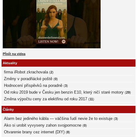
Přejít na videa
Aktuality
firma iRobot zkrachovala
(
2
)
Změny v poradňácké poště
(
0
)
Hodnocení příspěvků na poradně
(
3
)
Od roku 2019 bude v Česku jen benzin E10, který ničí staré motory
(
29
)
Změna výpočtu ceny za elektřinu od roku 2017
(
11
)
Články
Alarm bez jediného kábla — väčšina ľudí nevie že to existuje
(
3
)
Ako si urobit vyvyseny zahon svojpomocne
(
0
)
Otvarenie brany cez internet (DIY)
(
8
)