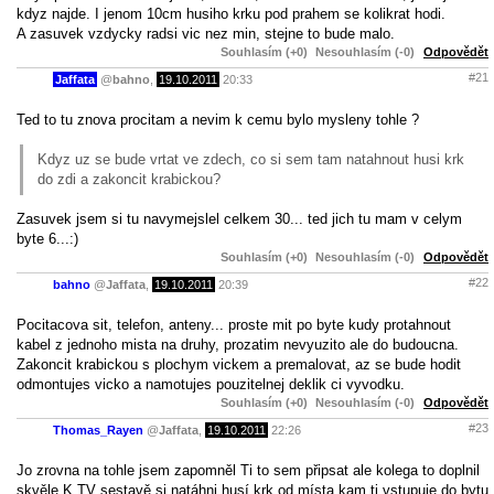
kdyz najde. I jenom 10cm husiho krku pod prahem se kolikrat hodi.
A zasuvek vzdycky radsi vic nez min, stejne to bude malo.
Souhlasím (+0)
Nesouhlasím (-0)
Odpovědět
#21
Jaffata
@
bahno
,
19.10.2011
20:33
Ted to tu znova procitam a nevim k cemu bylo mysleny tohle ?
Kdyz uz se bude vrtat ve zdech, co si sem tam natahnout husi krk
do zdi a zakoncit krabickou?
Zasuvek jsem si tu navymejslel celkem 30... ted jich tu mam v celym
byte 6...:)
Souhlasím (+0)
Nesouhlasím (-0)
Odpovědět
#22
bahno
@
Jaffata
,
19.10.2011
20:39
Pocitacova sit, telefon, anteny... proste mit po byte kudy protahnout
kabel z jednoho mista na druhy, prozatim nevyuzito ale do budoucna.
Zakoncit krabickou s plochym vickem a premalovat, az se bude hodit
odmontujes vicko a namotujes pouzitelnej deklik ci vyvodku.
Souhlasím (+0)
Nesouhlasím (-0)
Odpovědět
#23
Thomas_Rayen
@
Jaffata
,
19.10.2011
22:26
Jo zrovna na tohle jsem zapomněl Ti to sem připsat ale kolega to doplnil
skvěle.K TV sestavě si natáhni husí krk od místa kam ti vstupuje do bytu