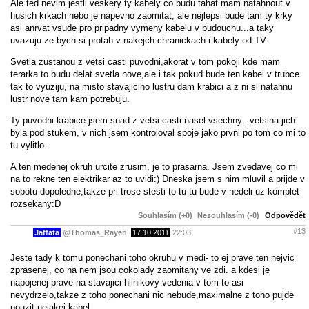
Ale ted nevim jestli veskery ty kabely co budu tahat mam natahnout v
husich krkach nebo je napevno zaomitat, ale nejlepsi bude tam ty krky
asi anrvat vsude pro pripadny vymeny kabelu v budoucnu...a taky
uvazuju ze bych si protah v nakejch chranickach i kabely od TV..
Svetla zustanou z vetsi casti puvodni,akorat v tom pokoji kde mam
terarka to budu delat svetla nove,ale i tak pokud bude ten kabel v trubce
tak to vyuziju, na misto stavajiciho lustru dam krabici a z ni si natahnu
lustr nove tam kam potrebuju.
Ty puvodni krabice jsem snad z vetsi casti nasel vsechny.. vetsina jich
byla pod stukem, v nich jsem kontroloval spoje jako prvni po tom co mi to
tu vylitlo.
A ten medenej okruh urcite zrusim, je to prasarna. Jsem zvedavej co mi
na to rekne ten elektrikar az to uvidi:) Dneska jsem s nim mluvil a prijde v
sobotu dopoledne,takze pri trose stesti to tu tu bude v nedeli uz komplet
rozsekany:D
Souhlasím (+0)
Nesouhlasím (-0)
Odpovědět
#13
Jaffata
@
Thomas_Rayen
,
17.10.2011
22:03
Jeste tady k tomu ponechani toho okruhu v medi- to ej prave ten nejvic
zprasenej, co na nem jsou cokolady zaomitany ve zdi. a kdesi je
napojenej prave na stavajici hlinikovy vedenia v tom to asi
nevydrzelo,takze z toho ponechani nic nebude,maximalne z toho pujde
pouzit nejakej kabel..