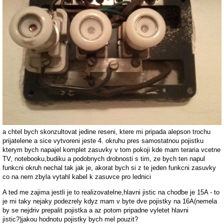
a chtel bych skonzultovat jedine reseni, ktere mi pripada alepson trochu
prijatelene a sice vytvoreni jeste 4. okruhu pres samostatnou pojistku
kterym bych napajel komplet zasuvky v tom pokoji kde mam teraria vcetne
TV, notebooku,budiku a podobnych drobnosti s tim, ze bych ten napul
funkcni okruh nechal tak jak je, akorat bych si z te jeden funkcni zasuvky
co na nem zbyla vytahl kabel k zasuvce pro lednici
A ted me zajima jestli je to realizovatelne,hlavni jistic na chodbe je 15A - to
je mi taky nejaky podezrely kdyz mam v byte dve pojistky na 16A(nemela
by se nejdriv prepalit pojistka a az potom pripadne vyletet hlavni
jistic?)jakou hodnotu pojistky bych mel pouzit?