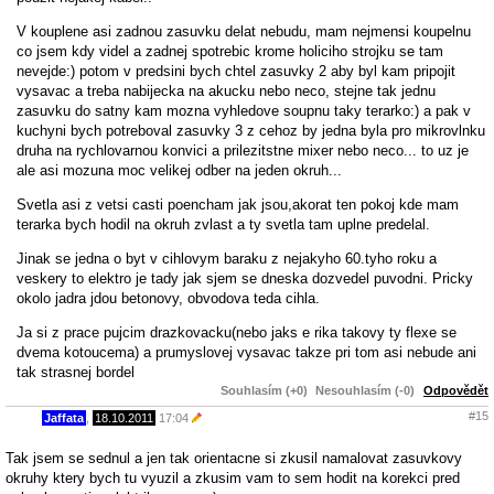
V kouplene asi zadnou zasuvku delat nebudu, mam nejmensi koupelnu
co jsem kdy videl a zadnej spotrebic krome holiciho strojku se tam
nevejde:) potom v predsini bych chtel zasuvky 2 aby byl kam pripojit
vysavac a treba nabijecka na akucku nebo neco, stejne tak jednu
zasuvku do satny kam mozna vyhledove soupnu taky terarko:) a pak v
kuchyni bych potreboval zasuvky 3 z cehoz by jedna byla pro mikrovlnku
druha na rychlovarnou konvici a prilezitstne mixer nebo neco... to uz je
ale asi mozuna moc velikej odber na jeden okruh...
Svetla asi z vetsi casti poencham jak jsou,akorat ten pokoj kde mam
terarka bych hodil na okruh zvlast a ty svetla tam uplne predelal.
Jinak se jedna o byt v cihlovym baraku z nejakyho 60.tyho roku a
veskery to elektro je tady jak sjem se dneska dozvedel puvodni. Pricky
okolo jadra jdou betonovy, obvodova teda cihla.
Ja si z prace pujcim drazkovacku(nebo jaks e rika takovy ty flexe se
dvema kotoucema) a prumyslovej vysavac takze pri tom asi nebude ani
tak strasnej bordel
Souhlasím (+0)
Nesouhlasím (-0)
Odpovědět
#15
Jaffata
,
18.10.2011
17:04
Tak jsem se sednul a jen tak orientacne si zkusil namalovat zasuvkovy
okruhy ktery bych tu vyuzil a zkusim vam to sem hodit na korekci pred