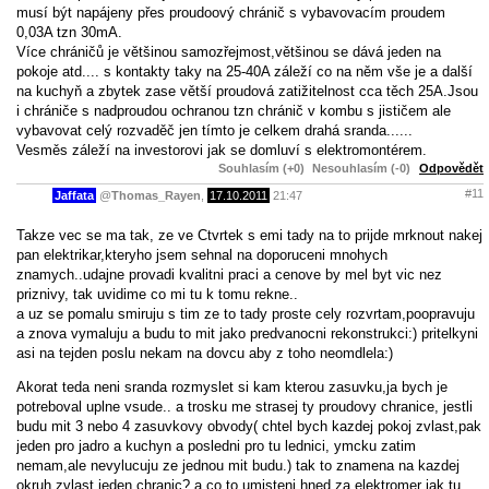
musí být napájeny přes proudoový chránič s vybavovacím proudem
0,03A tzn 30mA.
Více chráničů je většinou samozřejmost,většinou se dává jeden na
pokoje atd.... s kontakty taky na 25-40A záleží co na něm vše je a další
na kuchyň a zbytek zase větší proudová zatižitelnost cca těch 25A.Jsou
i chrániče s nadproudou ochranou tzn chránič v kombu s jističem ale
vybavovat celý rozvaděč jen tímto je celkem drahá sranda......
Vesměs záleží na investorovi jak se domluví s elektromontérem.
Souhlasím (+0)
Nesouhlasím (-0)
Odpovědět
#11
Jaffata
@
Thomas_Rayen
,
17.10.2011
21:47
Takze vec se ma tak, ze ve Ctvrtek s emi tady na to prijde mrknout nakej
pan elektrikar,kteryho jsem sehnal na doporuceni mnohych
znamych..udajne provadi kvalitni praci a cenove by mel byt vic nez
priznivy, tak uvidime co mi tu k tomu rekne..
a uz se pomalu smiruju s tim ze to tady proste cely rozvrtam,poopravuju
a znova vymaluju a budu to mit jako predvanocni rekonstrukci:) pritelkyni
asi na tejden poslu nekam na dovcu aby z toho neomdlela:)
Akorat teda neni sranda rozmyslet si kam kterou zasuvku,ja bych je
potreboval uplne vsude.. a trosku me strasej ty proudovy chranice, jestli
budu mit 3 nebo 4 zasuvkovy obvody( chtel bych kazdej pokoj zvlast,pak
jeden pro jadro a kuchyn a posledni pro tu lednici, ymcku zatim
nemam,ale nevylucuju ze jednou mit budu.) tak to znamena na kazdej
okruh zvlast jeden chranic? a co to umisteni hned za elektromer jak tu