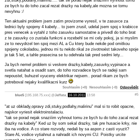
zdi,stuky,podlahy,malirinu..... tak se porad nejak snaziíim vyhnout tomu
ze bych tu do toho zacal rezat drazky na kabely,ale mozna se tomu
nevyhnu :/
Ten aktualni problem jsem zatim provizorne vyresil, v te zasuvce za
lednici byly spojeny 4 kabely... to jsem zrusil, udelal jsem spoj v krabicce
pres venecek a vytahl z toho zasuvku samostatne a privedl do toho brat
z te zasuvky co zustala funkcni a rozebehl se mi cely pokoj, ja si myslim
ze to nevydrzel ten spoj mezi AL a Cu ktery bude nekde pod omitkou
spojeny cokoladou, jednou mi tu nekdo rikal ze zivotnoést takoveho spoje
je tak 5 let, a tahle prasecina se tu odehrala tak pred sedmi lety...
Ja bych nemel problem si veskere drazky,kabely,zasuvky,vypinace a
svetla natahat a osadit sam, do toho rozvadece bych se radeji sam
nepoustel, buhuzel vyuceny elektrikar nejsem.. porad rikam ze bych
potreboval nejaky kvalifikacni kurz
Souhlasím (+0)
Nesouhlasím (-0)
Odpovědět
#5
blue5
[195.168.75.xxx]
@
Jaffata
,
16.10.2011
13:58
"at uz obklady,opravy zdi,stuky,podlahy,malirinu" mal si to robit opacne,
najskor vyriesit elektroinstalaciu.
"tak se porad nejak snaziíim vyhnout tomu ze bych tu do toho zacal rezat
drazky na kabely" Ked uz by som sekal drazky, tak pre husacie krky, nie
iba na vodice. A co stare rozvody, nedali by sa aspon z casti vyuzit?
Stare AL vodice vytiahnut a nahradit ich novymi CU. Poistky urcite