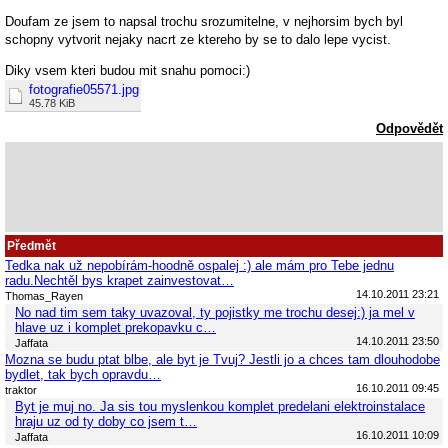
Doufam ze jsem to napsal trochu srozumitelne, v nejhorsim bych byl
schopny vytvorit nejaky nacrt ze ktereho by se to dalo lepe vycist.
Diky vsem kteri budou mit snahu pomoci:)
fotografie05571.jpg
45.78 KiB
Odpovědět
Předmět
Tedka nak už nepobírám-hoodně ospalej :) ale mám pro Tebe jednu
radu.Nechtěl bys krapet zainvestovat…
14.10.2011 23:21
Thomas_Rayen
No nad tim sem taky uvazoval, ty pojistky me trochu desej:) ja mel v
hlave uz i komplet prekopavku c…
14.10.2011 23:50
Jaffata
Mozna se budu ptat blbe, ale byt je Tvuj? Jestli jo a chces tam dlouhodobe
bydlet, tak bych opravdu…
16.10.2011 09:45
traktor
Byt je muj no. Ja sis tou myslenkou komplet predelani elektroinstalace
hraju uz od ty doby co jsem t…
16.10.2011 10:09
Jaffata