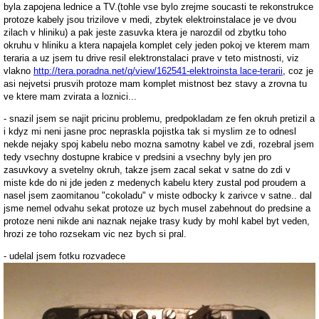
byla zapojena lednice a TV.(tohle vse bylo zrejme soucasti te rekonstrukce
protoze kabely jsou trizilove v medi, zbytek elektroinstalace je ve dvou
zilach v hliniku) a pak jeste zasuvka ktera je narozdil od zbytku toho
okruhu v hliniku a ktera napajela komplet cely jeden pokoj ve kterem mam
teraria a uz jsem tu drive resil elektronstalaci prave v teto mistnosti, viz
vlakno
http://tera.poradna.net/q/view/162541-elektroinsta lace-terarii
, coz je
asi nejvetsi prusvih protoze mam komplet mistnost bez stavy a zrovna tu
ve ktere mam zvirata a loznici...
- snazil jsem se najit pricinu problemu, predpokladam ze fen okruh pretizil a
i kdyz mi neni jasne proc nepraskla pojistka tak si myslim ze to odnesl
nekde nejaky spoj kabelu nebo mozna samotny kabel ve zdi, rozebral jsem
tedy vsechny dostupne krabice v predsini a vsechny byly jen pro
zasuvkovy a svetelny okruh, takze jsem zacal sekat v satne do zdi v
miste kde do ni jde jeden z medenych kabelu ktery zustal pod proudem a
nasel jsem zaomitanou "cokoladu" v miste odbocky k zarivce v satne.. dal
jsme nemel odvahu sekat protoze uz bych musel zabehnout do predsine a
protoze neni nikde ani naznak nejake trasy kudy by mohl kabel byt veden,
hrozi ze toho rozsekam vic nez bych si pral.
- udelal jsem fotku rozvadece