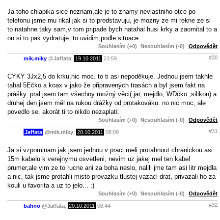
Ja toho chlapika sice neznam,ale je to znamy nevlastniho otce po
telefonu jsme mu rikal jak si to predstavuju, je mozny ze mi rekne ze si
to natahne taky sam,v tom pripade bych natahal husi krky a zaomital to a
on si to pak vydratuje. to uvidim,podle situace..
Souhlasím (+0)
Nesouhlasím (-0)
Odpovědět
#30
mik.miky
@
Jaffata
,
19.10.2011
23:59
CYKY 3Jx2,5 do krku,nic moc. to ti asi nepoděkuje. Jednou jsem takhle
tahal 5Ečko a koax v jako že připravených trasách a byl jsem fakt na
prášky. pral jsem tam všechny možný věci( jar, mejdlo, WDčko ,silikon) a
druhej den jsem měl na rukou drážky od protakováku. no nic moc, ale
povedlo se. akorát ti to nikdo nezaplatí.
Souhlasím (+0)
Nesouhlasím (-0)
Odpovědět
#31
Jaffata
@
mik.miky
,
20.10.2011
08:09
Ja si vzpominam jak jsem jednou v praci meli protahnout chranickou asi
15m kabelu k verejnymu osvetleni, nevim uz jakej mel ten kabel
prumer,ale vim ze to rucne ani za boha neslo, nalili jme tam asi litr mejdla
a nic, tak jsme protahli misto provazku tlustej vazaci drat, privazali ho za
kouli u favorita a uz to jelo... :)
Souhlasím (+0)
Nesouhlasím (-0)
Odpovědět
#32
bahno
@
Jaffata
,
20.10.2011
08:44