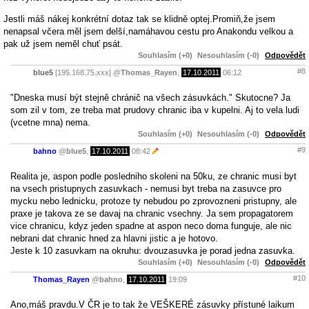
Jestli máš nákej konkrétní dotaz tak se klidně optej.Promiň,že jsem
nenapsal včera měl jsem delší,namáhavou cestu pro Anakondu velkou a
pak už jsem neměl chuť psát.
Souhlasím (+0)
Nesouhlasím (-0)
Odpovědět
#8
blue5
[195.168.75.xxx]
@
Thomas_Rayen
,
17.10.2011
06:12
"Dneska musí být stejně chránič na všech zásuvkách." Skutocne? Ja
som zil v tom, ze treba mat prudovy chranic iba v kupelni. Aj to vela ludi
(vcetne mna) nema.
Souhlasím (+0)
Nesouhlasím (-0)
Odpovědět
#9
bahno
@
blue5
,
17.10.2011
08:42
Realita je, aspon podle posledniho skoleni na 50ku, ze chranic musi byt
na vsech pristupnych zasuvkach - nemusi byt treba na zasuvce pro
mycku nebo lednicku, protoze ty nebudou po zprovozneni pristupny, ale
praxe je takova ze se davaj na chranic vsechny. Ja sem propagatorem
vice chranicu, kdyz jeden spadne at aspon neco doma funguje, ale nic
nebrani dat chranic hned za hlavni jistic a je hotovo.
Jeste k 10 zasuvkam na okruhu: dvouzasuvka je porad jedna zasuvka.
Souhlasím (+0)
Nesouhlasím (-0)
Odpovědět
#10
Thomas_Rayen
@
bahno
,
17.10.2011
19:09
Ano,máš pravdu.V ČR je to tak že VEŠKERÉ zásuvky přístuné laikum