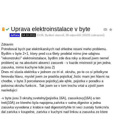
Uprava elektroinstalace v byte
Jaffata
,
14.10.2011
23:06
,
Bydlení obecně
, 38 odpovědí (30205 zobrazení)
Zdravim
Potreboval bych par elektrikarskych rad ohledne reseni meho problemu.
Bydlim v byte 2+1, ktery pred cca 6lety prodelal mimo jine udajnou
"rekonstrukci" elektroinstalace, bydlim zde dva roky a dosud jsem nemel
problem( az na absolutni absenci zasuvek - v kazde mistnosti je jen jedna
zasuvka, mimo kuchyne kde jsou 2)
Dnes mi slusla elektrika v jednom ze tri el. okruhu, po te co si pritelkyne
fenovala hlavu, myslel jsem ze praskla pojistka( Jistic mam jen hlavni na
chodbe, v byte 3 porcelanove pojistky),ale ejhle, pojistka v poradku a
polovina okruhu funkcni.. Tak jsem se v tom trochu vrtal a zjistil jsem
nasledujici:
-v byte jsou 3 okruhy,svetelny(pojistka 16A), zasuvkovy(16A) a ten
treti(10A) ze ktereho byla napojena,zarivka v satne,digestor a jedna
zasuvka vyvedena z krabice nad digestori/tyhle tri veci zustaly funkcni/a
dal zarivka v koupelne, zarivka v kuchyni nad linkou a zasuvka ze ktere