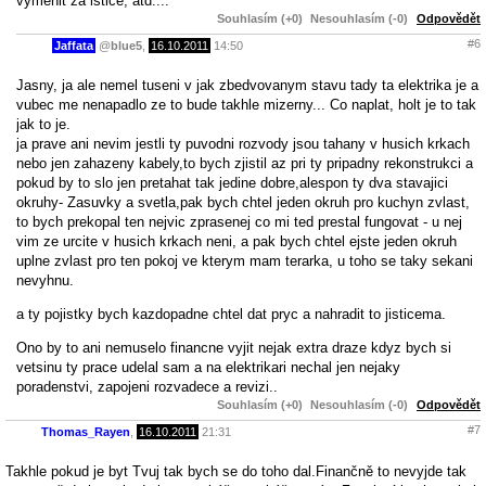
vymenit za istice, atd....
Souhlasím (+0)
Nesouhlasím (-0)
Odpovědět
#6
Jaffata
@
blue5
,
16.10.2011
14:50
Jasny, ja ale nemel tuseni v jak zbedvovanym stavu tady ta elektrika je a
vubec me nenapadlo ze to bude takhle mizerny... Co naplat, holt je to tak
jak to je.
ja prave ani nevim jestli ty puvodni rozvody jsou tahany v husich krkach
nebo jen zahazeny kabely,to bych zjistil az pri ty pripadny rekonstrukci a
pokud by to slo jen pretahat tak jedine dobre,alespon ty dva stavajici
okruhy- Zasuvky a svetla,pak bych chtel jeden okruh pro kuchyn zvlast,
to bych prekopal ten nejvic zprasenej co mi ted prestal fungovat - u nej
vim ze urcite v husich krkach neni, a pak bych chtel ejste jeden okruh
uplne zvlast pro ten pokoj ve kterym mam terarka, u toho se taky sekani
nevyhnu.
a ty pojistky bych kazdopadne chtel dat pryc a nahradit to jisticema.
Ono by to ani nemuselo financne vyjit nejak extra draze kdyz bych si
vetsinu ty prace udelal sam a na elektrikari nechal jen nejaky
poradenstvi, zapojeni rozvadece a revizi..
Souhlasím (+0)
Nesouhlasím (-0)
Odpovědět
#7
Thomas_Rayen
,
16.10.2011
21:31
Takhle pokud je byt Tvuj tak bych se do toho dal.Finančně to nevyjde tak