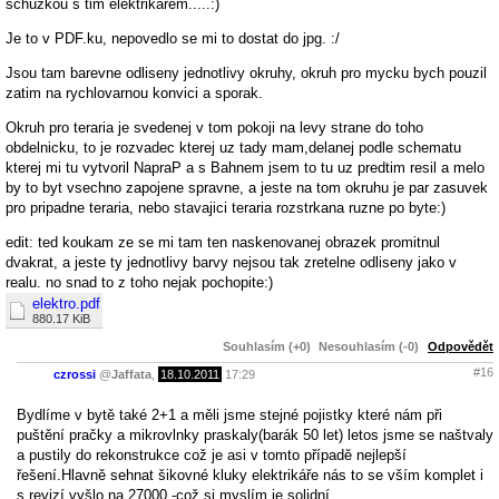
schuzkou s tim elektrikarem.....:)
Je to v PDF.ku, nepovedlo se mi to dostat do jpg. :/
Jsou tam barevne odliseny jednotlivy okruhy, okruh pro mycku bych pouzil
zatim na rychlovarnou konvici a sporak.
Okruh pro teraria je svedenej v tom pokoji na levy strane do toho
obdelnicku, to je rozvadec kterej uz tady mam,delanej podle schematu
kterej mi tu vytvoril NapraP a s Bahnem jsem to tu uz predtim resil a melo
by to byt vsechno zapojene spravne, a jeste na tom okruhu je par zasuvek
pro pripadne teraria, nebo stavajici teraria rozstrkana ruzne po byte:)
edit: ted koukam ze se mi tam ten naskenovanej obrazek promitnul
dvakrat, a jeste ty jednotlivy barvy nejsou tak zretelne odliseny jako v
realu. no snad to z toho nejak pochopite:)
elektro.pdf
880.17 KiB
Souhlasím (+0)
Nesouhlasím (-0)
Odpovědět
#16
czrossi
@
Jaffata
,
18.10.2011
17:29
Bydlíme v bytě také 2+1 a měli jsme stejné pojistky které nám při
puštění pračky a mikrovlnky praskaly(barák 50 let) letos jsme se naštvaly
a pustily do rekonstrukce což je asi v tomto případě nejlepší
řešení.Hlavně sehnat šikovné kluky elektrikáře nás to se vším komplet i
s revizí vyšlo na 27000,-což si myslím je solidní.