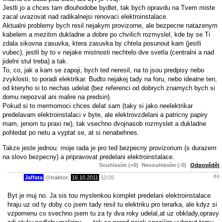
Jestli jo a chces tam dlouhodobe bydlet, tak bych opravdu na Tvem miste
zacal uvazovat nad radikalnejsi renovaci elektroinstalace.
Aktualni problemy bych resil nejakym provizorne, ale bezpecne natazenym
kabelem a mezitim dukladne a dobre po chvilich rozmyslel, kde by se Ti
zdala sikovna zasuvka, ktera zasuvka by chtela posunout kam (jestli
vubec), jestli by to v nejake mistnosti nechtelo dve svetla (centralni a nad
jidelni stul treba) a tak.
To, co, jak a kam se zapoji, bych ted neresil, na to jsou predpisy nebo
zvyklosti, to poradi elektrikar. Budto nejakej tady na foru, nebo idealne ten,
od kteryho si to nechas udelat (bez referenci od dobrych znamych bych si
domu nepozval ani malire na predsin).
Pokud si to mermomoci chces delat sam (taky si jako neelektrikar
predelavam elektroinstalaci v byte, ale elektrovzdelani a patricny papiry
mam, jenom tu praxi ne), tak vsechno dvojnasob rozmyslet a dukladne
pohledat po netu a vyptat se, at si nenabehnes.
Takze jeste jednou: moje rada je pro ted bezpecny provizorium (s durazem
na slovo bezpecny) a pripravovat predelani elektroinstalace.
Souhlasím (+0)
Nesouhlasím (-0)
Odpovědět
#4
Jaffata
@
traktor
,
16.10.2011
10:09
Byt je muj no. Ja sis tou myslenkou komplet predelani elektroinstalace
hraju uz od ty doby co jsem tady resil tu elektriku pro terarka, ale kdyz si
vzpomenu co svechno jsem tu za ty dva roky udelal,at uz obklady,opravy