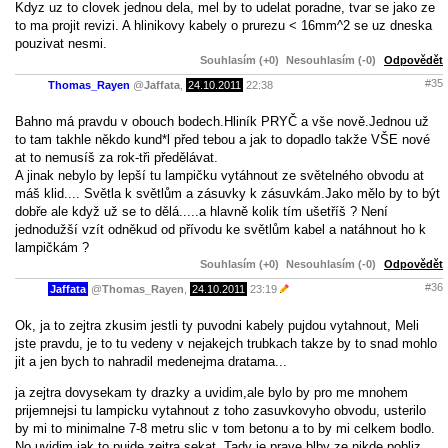
Kdyz uz to clovek jednou dela, mel by to udelat poradne, tvar se jako ze
to ma projit revizi. A hlinikovy kabely o prurezu < 16mm^2 se uz dneska
pouzivat nesmi.
Souhlasím (+0)
Nesouhlasím (-0)
Odpovědět
#35
Thomas_Rayen
@
Jaffata
,
24.10.2011
22:38
Bahno má pravdu v obouch bodech.Hliník PRYČ a vše nově.Jednou už
to tam takhle někdo kund*l před tebou a jak to dopadlo takže VŠE nové
at to nemusíš za rok-tři předělávat.
A jinak nebylo by lepší tu lampičku vytáhnout ze světelného obvodu at
máš klid.... Světla k světlům a zásuvky k zásuvkám.Jako mělo by to být
dobře ale když už se to dělá.....a hlavně kolik tím ušetříš ? Není
jednodužší vzít odněkud od přívodu ke světlům kabel a natáhnout ho k
lampičkám ?
Souhlasím (+0)
Nesouhlasím (-0)
Odpovědět
#36
Jaffata
@
Thomas_Rayen
,
24.10.2011
23:19
Ok, ja to zejtra zkusim jestli ty puvodni kabely pujdou vytahnout, Meli
jste pravdu, je to tu vedeny v nejakejch trubkach takze by to snad mohlo
jit a jen bych to nahradil medenejma dratama...
ja zejtra dovysekam ty drazky a uvidim,ale bylo by pro me mnohem
prijemnejsi tu lampicku vytahnout z toho zasuvkovyho obvodu, usterilo
by mi to minimalne 7-8 metru slic v tom betonu a to by mi celkem bodlo.
No uvidim jak to pujde zejtra sekat. Tady je prave blby ze nikde pobliz