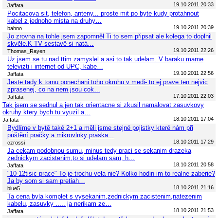
19.10.2011 20:33
Jaffata
Pocitacova sit, telefon, anteny... proste mit po byte kudy protahnout
kabel z jednoho mista na druhy…
19.10.2011 20:39
bahno
Jo zrovna na tohle jsem zapomněl Ti to sem připsat ale kolega to doplnil
skvěle.K TV sestavě si natá…
19.10.2011 22:26
Thomas_Rayen
Uz jsem se tu nad ttim zamyslel a asi to tak udelam. V baraku mame
televizti i internet od UPC, kabe…
19.10.2011 22:56
Jaffata
Jeste tady k tomu ponechani toho okruhu v medi- to ej prave ten nejvic
zprasenej, co na nem jsou cok…
17.10.2011 22:03
Jaffata
Tak jsem se sednul a jen tak orientacne si zkusil namalovat zasuvkovy
okruhy ktery bych tu vyuzil a…
18.10.2011 17:04
Jaffata
Bydlíme v bytě také 2+1 a měli jsme stejné pojistky které nám při
puštění pračky a mikrovlnky praska…
18.10.2011 17:29
czrossi
Ja cekam podobnou sumu, minus tedy praci se sekanim drazeka
zednickym zacistenim,to si udelam sam, h…
18.10.2011 20:58
Jaffata
"10-12tisic prace" To je trochu vela nie? Kolko hodin im to realne zaberie?
Ja by som si sam pretiah…
18.10.2011 21:16
blue5
Ta cena byla komplet s vysekanim,zednickym zacistenim,natezenim
kabelu, zasuvky ..... ja nerikam ze…
18.10.2011 21:53
Jaffata