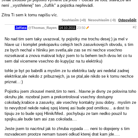
není ,,vystřelenej" ten ,,čuflík" a pojistka nepřevádí.
Zítra Ti sem k tomu napíšu víc.
Souhlasím (+0)
Nesouhlasím (-0)
Odpovědět
#2
Jaffata
@
Thomas_Rayen
,
14.10.2011
23:50
No nad tim sem taky uvazoval, ty pojistky me trochu desej:) ja mel v
hlave uz i komplet prekopavku celejch tech zasuvkovejch obvodu, s tim
ze bych nechal v hliniku jen svetla,ale zas se mi nechce vsechno
rozsekavat a znova malovat kdyz jsem to tu behem tech dvou let co tu
sem dal vicemene vsechno do kupy(az na tu elektriku)
tohle je byt po babrdli a myslim ze tu elektriku tady ani nedelal zadnej
elektrikar,ale nekdo z pribuznejch, ja se ptal,ale nikdo se k tomu nechce
priznat...:)
Pojistku jsem zkousel menit,tim to neni.. hlavne je divny ze polovina toho
okruhu jde. rozebral jsem a prekontroloval vsechny dostupny
cokolady,krabice a zasuvky, ale vsechny kontakty jsou dobry.. myslim ze
to nevydrzel nekde nakej spoj kterej asi bude pod omitkou... a dost to
tipuju ze to bude spoj Hlinik/Med.. pochybuju ze tam nedko pouzil tu
spojku,ale bude tam asi zas cokolada....
Jeste jsem to nacrtnul jak to zhruba vypada .... neni to dopojeny s tim
rozvadecem prootze nemam tuseni odkud kterej drat kam jde.....