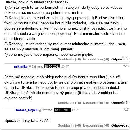
Hlavne, pokud to budes tahat sam tak:
1) Omital bych to az po kompletnim zapojeni, do ty doby se to vobcas
nekde zamazne sadrou, po pulmetru az metru.
2) Kazdej kabel co cumi ze zdi musi byt popsanej(!!!) Bud se pise bilou
fixou primo na kabel, nebo se koupi bila izolacka, udela se par zavitu,
popise se a doobmota. Neni nic horsiho nez prijit k rozvadeci, ze kteryho
cumi 8 kabelu a ani jeden neni popsanej. Psat minimalne cislo okruhu a
smer kterym vede.
3) Rezervy - z rozvadece by mel cumet minimalne pulmetr, klidne i metr,
ze zasuvky alespon 30 cm radeji pulmetr.
4) vono me jeste neco napadne, nebo nekoho jinyho.
Souhlasím (+0)
Nesouhlasím (-0)
Odpovědět
#28
mik.miky
@
Jaffata
,
19.10.2011
23:47
Ještě mě napadlo, máš sklep nebo půdu(to není z toho filmu) ,ale zě
okruh pro ty terárka nebo co, by se dal prohnat nějakým prostorem a tam
dát třeba UPSku. dočasně se to nechá propojit a do budoucna dodat.
UPSka je lepší někde mimo obytný prostor (třeba vada v nabíjení a
exploze baterek)
Souhlasím (+0)
Nesouhlasím (-0)
Odpovědět
#17
Thomas_Rayen
@
Jaffata
,
18.10.2011
17:59
Sporák se taky tahá zvlášt
Souhlasím (+0)
Nesouhlasím (-0)
Odpovědět