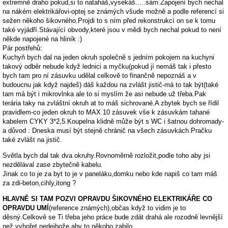
extremně draho pokud,si to nataháš,vysekáš.....sám.Zapojení bych nechal
na nákém elektrikářovi-optej se známých všude možně a podle referencí si
sežen někoho šikovného.Projdi to s ním před rekonstrukcí on se k tomu
také vyjádří.Stávající obvody,které jsou v mědi bych nechal pokud to není
někde napojené na hliník :)
Pár postřehů:
Kuchyň bych dal na jeden okruh společně s jedním pokojem na kuchyni
takový odběr nebude když lednici a myčku(pokud jí nemáš tak i přesto
bych tam pro ní zásuvku udělal celkově to finančně nepoznáš a v
budoucnu jak když najdeš) dáš každou na zvlášt jistič-má to tak být(také
tam má být i mikrovlnka ale to si myslím že asi nebude už třeba.Pak
terária taky na zvláštní okruh at to máš sichrované.A zbytek bych se řídil
pravidlem-co jeden okruh to MAX 10 zásuvek vše k zásuvkám tahané
kabelem CYKY 3*2,5.Koupelna klidně může být s WC i šatnou dohromady-
a důvod : Dneska musí být stejně chránič na všech zásuvkách.Pračku
také zvlášt na jistič.
Světla bych dal tak dva okruhy.Rovnoměrně rozložit,podle toho aby jsi
nezdělával zase zbytečně kabelu.
Jinak co to je za byt to je v paneláku,domku nebo kde napiš co tam máš
za zdi-beton,cihly,itong ?
HLAVNĚ SI TAM POZVI OPRAVDU ŠIKOVNÉHO ELEKTRIKÁŘE CO
OPRAVDU UMÍ
(reference známých),občas když to vidim je to
děsný.Celkově se Ti třeba jeho práce bude zdát drahá ale rozodně levnější
než vyhořet nedejbože aby to někoho zabilo.