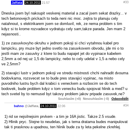
#33
Jaffata
,
24.10.2011
21:57
Dneska jsem byl nakoupit veskerej material a zacal jsem sekat drazky... v
tech betonovejch prickach to teda neni nic moc. zejtra to planuju cely
natahnout, s elektrikarem jsem se domluvil, rek, ze nema problem s tim
kdyz si to krome rozvadece vydratuju cely sam,takze parada. Jen mam 2
nejasnosti..
1) ze zasuvkovyho okruhu v jednom pokoji si chci vytahnou kabel pro
lampicku, pry muze byt jedno svetlo na zasuvkovem obvodu, jde mi o to
jestli mam ze zasuvky z ktere to budu napajet jet do vypinace kabelem
2,5mm a od nej uz 1,5 do lampicky, nebo to cely udelat v 1,5 a nebo cely
ve 2,5mm?
2) stavajici lustr v jednom pokoji ve stredu mistnosti chchi nahradit dvouma
bodovkama, rozsvecet se to bude pres stavajici vypinac, na misto
puvodniho lustru bych dal krabici s veneckem a rozbocim se do tech
bodovek, bude problem kdyz v tom venecku budu spojovat hlinik a med? u
tech svetel by to nemusel byt takovy problem jakov pripade zasuvek,ne?
Souhlasím (+0)
Nesouhlasím (-0)
Odpovědět
#34
bahno
@
Jaffata
,
24.10.2011
22:06
1) rid se nejsilnejsim prvkem - a tim je 16A jistic. Takze 2.5 vsude.
2) Hlinik pryc. Stejne to neudelas, jak s tema dratama budes manipulovat
tak ti prasknou a upadnou, ten hlinik bude za ty leta pekelne zkrehlej.