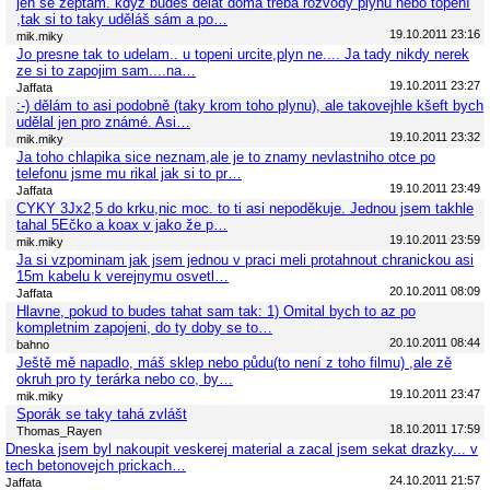
jen se zeptám. když budeš dělat doma třeba rozvody plynu nebo topení
,tak si to taky uděláš sám a po…
19.10.2011 23:16
mik.miky
Jo presne tak to udelam.. u topeni urcite,plyn ne.... Ja tady nikdy nerek
ze si to zapojim sam....na…
19.10.2011 23:27
Jaffata
:-) dělám to asi podobně (taky krom toho plynu), ale takovejhle kšeft bych
udělal jen pro známé. Asi…
19.10.2011 23:32
mik.miky
Ja toho chlapika sice neznam,ale je to znamy nevlastniho otce po
telefonu jsme mu rikal jak si to pr…
19.10.2011 23:49
Jaffata
CYKY 3Jx2,5 do krku,nic moc. to ti asi nepoděkuje. Jednou jsem takhle
tahal 5Ečko a koax v jako že p…
19.10.2011 23:59
mik.miky
Ja si vzpominam jak jsem jednou v praci meli protahnout chranickou asi
15m kabelu k verejnymu osvetl…
20.10.2011 08:09
Jaffata
Hlavne, pokud to budes tahat sam tak: 1) Omital bych to az po
kompletnim zapojeni, do ty doby se to…
20.10.2011 08:44
bahno
Ještě mě napadlo, máš sklep nebo půdu(to není z toho filmu) ,ale zě
okruh pro ty terárka nebo co, by…
19.10.2011 23:47
mik.miky
Sporák se taky tahá zvlášt
18.10.2011 17:59
Thomas_Rayen
Dneska jsem byl nakoupit veskerej material a zacal jsem sekat drazky... v
tech betonovejch prickach…
24.10.2011 21:57
Jaffata