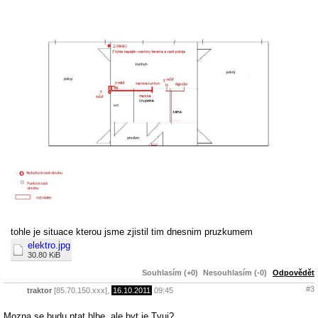
tohle je situace kterou jsme zjistil tim dnesnim pruzkumem
elektro.jpg
30.80 KiB
Souhlasím (+0)
Nesouhlasím (-0)
Odpovědět
#3
traktor
[85.70.150.xxx],
16.10.2011
09:45
Mozna se budu ptat blbe, ale byt je Tvuj?