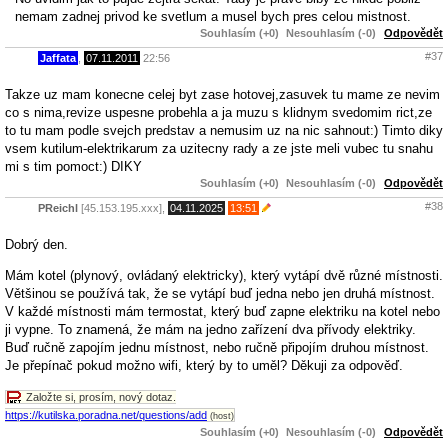
nemam zadnej privod ke svetlum a musel bych pres celou mistnost.
Souhlasím (+0)
Nesouhlasím (-0)
Odpovědět
#37
Jaffata
,
07.11.2011
22:56
Takze uz mam konecne celej byt zase hotovej,zasuvek tu mame ze nevim
co s nima,revize uspesne probehla a ja muzu s klidnym svedomim rict,ze
to tu mam podle svejch predstav a nemusim uz na nic sahnout:) Timto diky
vsem kutilum-elektrikarum za uzitecny rady a ze jste meli vubec tu snahu
mi s tim pomoct:) DIKY
Souhlasím (+0)
Nesouhlasím (-0)
Odpovědět
#38
PReichl
[45.153.195.xxx],
04.11.2025
13:51
Dobrý den.
Mám kotel (plynový, ovládaný elektricky), který vytápí dvě různé místnosti.
Většinou se používá tak, že se vytápí buď jedna nebo jen druhá místnost.
V každé místnosti mám termostat, který buď zapne elektriku na kotel nebo
ji vypne. To znamená, že mám na jedno zařízení dva přívody elektriky.
Buď ručně zapojím jednu místnost, nebo ručně připojím druhou místnost.
Je přepínač pokud možno wifi, který by to uměl? Děkuji za odpověď.
Založte si, prosím, nový dotaz.
https://kutilska.poradna.net/questions/add
(host)
Souhlasím (+0)
Nesouhlasím (-0)
Odpovědět