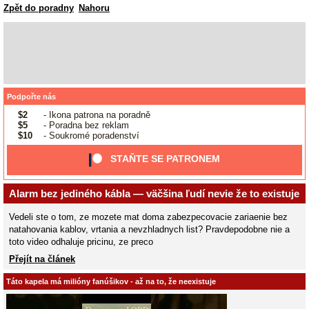
Zpět do poradny
Nahoru
Podpořte nás
$2
- Ikona patrona na poradně
$5
- Poradna bez reklam
$10
- Soukromé poradenství
STAŇTE SE PATRONEM
Alarm bez jediného kábla — väčšina ľudí nevie že to existuje
Vedeli ste o tom, ze mozete mat doma zabezpecovacie zariaenie bez
natahovania kablov, vrtania a nevzhladnych list? Pravdepodobne nie a
toto video odhaluje pricinu, ze preco
Přejít na článek
Táto kapela má milióny fanúšikov - až na to, že neexistuje