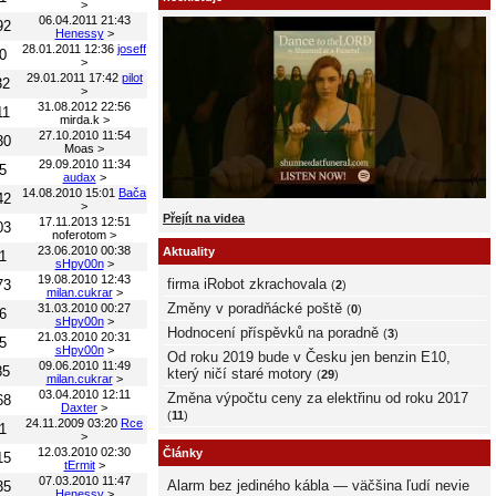
>
06.04.2011 21:43
92
Henessy
>
28.01.2011 12:36
joseff
0
>
29.01.2011 17:42
pilot
32
>
31.08.2012 22:56
11
mirda.k
>
27.10.2010 11:54
30
Moas
>
29.09.2010 11:34
5
audax
>
14.08.2010 15:01
Bača
42
>
Přejít na videa
17.11.2013 12:51
03
noferotom
>
23.06.2010 00:38
Aktuality
1
sHpy00n
>
19.08.2010 12:43
firma iRobot zkrachovala
73
(
2
)
milan.cukrar
>
Změny v poradňácké poště
31.03.2010 00:27
(
0
)
6
sHpy00n
>
Hodnocení příspěvků na poradně
(
3
)
21.03.2010 20:31
5
sHpy00n
>
Od roku 2019 bude v Česku jen benzin E10,
09.06.2010 11:49
85
který ničí staré motory
(
29
)
milan.cukrar
>
03.04.2010 12:11
Změna výpočtu ceny za elektřinu od roku 2017
68
Daxter
>
(
11
)
24.11.2009 03:20
Rce
1
>
12.03.2010 02:30
Články
15
tErmit
>
07.03.2010 11:47
Alarm bez jediného kábla — väčšina ľudí nevie
35
Henessy
>