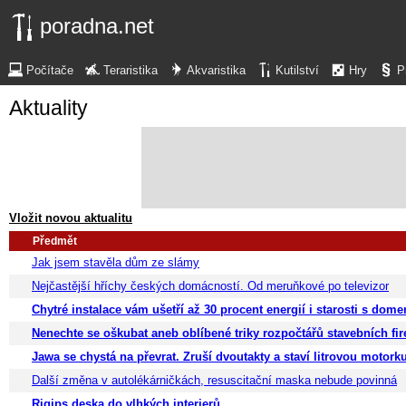
poradna.net
Počítače
Teraristika
Akvaristika
Kutilství
Hry
P
Aktuality
Vložit novou aktualitu
Předmět
Jak jsem stavěla dům ze slámy
Nejčastější hříchy českých domácností. Od meruňkové po televizor
Chytré instalace vám ušetří až 30 procent energií i starosti s dom
Nenechte se oškubat aneb oblíbené triky rozpočtářů stavebních fi
Jawa se chystá na převrat. Zruší dvoutakty a staví litrovou motork
Další změna v autolékárničkách, resuscitační maska nebude povinná
Rigips deska do vlhkých interierů