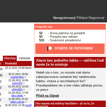
Neregistrovaný
Přihlásit
Registrovat
Podpořte nás
$2
- Ikona patrona na poradně
$5
- Poradna bez reklam
$10
- Soukromé poradenství
STAŇTE SE PATRONEM
Všechny
Vyhledat
Alarm bez jediného kábla — väčšina ľudí
r.
Poslední
nevie že to existuje
24.11.2011 23:08
blue5
29
>
Vedeli ste o tom, ze mozete mat doma
30.11.2011 18:56
06
zabezpecovacie zariaenie bez natahovania
Leamington
>
21.09.2011 10:09
kablov, vrtania a nevzhladnych list?
2
sHpy00n
>
Pravdepodobne nie a toto video odhaluje pricinu,
01.09.2011 23:43
3
ze preco
sHpy00n
>
01.09.2011 17:09
1
Přejít na článek
Niko Bellic
>
11.08.2011 15:42
7
milan.cukrar
>
Táto kapela má milióny fanúšikov - až na to, že
15.05.2011 21:08
joseff
1
neexistuje