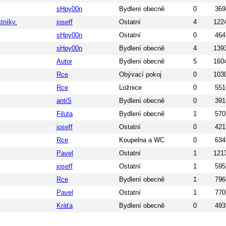
sHpy00n
Bydlení obecně
0
369
tníky.
joseff
Ostatní
4
122
sHpy00n
Ostatní
0
464
sHpy00n
Bydlení obecně
4
139
Autor
Bydlení obecně
5
160
Rce
Obývací pokoj
0
103
Rce
Ložnice
0
551
antiS
Bydlení obecně
0
391
Filuta
Bydlení obecně
1
570
joseff
Ostatní
0
421
Rce
Koupelna a WC
0
634
Pavel
Ostatní
1
121
joseff
Ostatní
1
595
Rce
Bydlení obecně
1
796
Pavel
Ostatní
1
770
Kráťa
Bydlení obecně
0
493