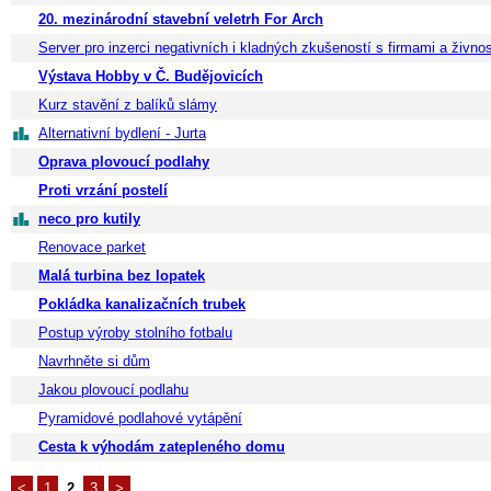
20. mezinárodní stavební veletrh For Arch
Server pro inzerci negativních i kladných zkušeností s firmami a živnos
Výstava Hobby v Č. Budějovicích
Kurz stavění z balíků slámy
Alternativní bydlení - Jurta
Oprava plovoucí podlahy
Proti vrzání postelí
neco pro kutily
Renovace parket
Malá turbina bez lopatek
Pokládka kanalizačních trubek
Postup výroby stolního fotbalu
Navrhněte si dům
Jakou plovoucí podlahu
Pyramidové podlahové vytápění
Cesta k výhodám zatepleného domu
<
1
2
3
>