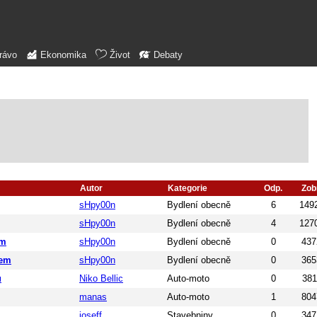
rávo
Ekonomika
Život
Debaty
Autor
Kategorie
Odp.
Zob
sHpy00n
Bydlení obecně
6
149
sHpy00n
Bydlení obecně
4
127
em
sHpy00n
Bydlení obecně
0
437
rem
sHpy00n
Bydlení obecně
0
365
u
Niko Bellic
Auto-moto
0
381
manas
Auto-moto
1
804
joseff
Stavebniny
0
347