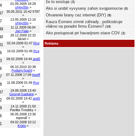
že to existuje
(
3
)
01.09.2009 18:28
4
sHpy00n
>
Ako si urobit vyvyseny zahon svojpomocne
(
0
)
30.05.2011 15:42
5787
47
Otvarenie brany cez internet (DIY)
>
(
8
)
13.05.2009 12:16
7
Kauza Esmero zimné záhrady...poškodzuje
sHpy00n
>
vlákno na poradni firmu Esmero?
(
14
)
11.11.2009 06:04
39
Jan Fiala
>
Ako postupovat pri havarijnom stave COV
(
2
)
28.12.2009 22:32
40
Aknel
>
02.04.2009 01:47
Rce
Reklama
01
>
16.02.2009 01:49
Rce
6
>
09.02.2009 14:44
antiS
3
>
06.10.2010 20:38
6
PodlahySpáčil
>
07.11.2008 17:09
joseff
7
>
11.08.2008 01:49
Rce
8
>
19.08.2008 13:40
37
Georgij Gadjukin
>
09.02.2009 14:42
antiS
2
>
14.11.2008 21:50
8
Pavlita-Troubky
>
06.05.2008 13:30
6
topenář
>
04.02.2008 10:12
1
Kráťa
>