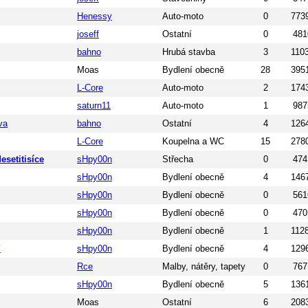
Henessy
Auto-moto
0
773
joseff
Ostatní
0
481
bahno
Hrubá stavba
3
110
Moas
Bydlení obecně
28
395
L-Core
Auto-moto
2
174
saturn11
Auto-moto
1
987
va
bahno
Ostatní
4
126
L-Core
Koupelna a WC
15
278
esetitisíce
sHpy00n
Střecha
0
474
sHpy00n
Bydlení obecně
4
146
sHpy00n
Bydlení obecně
0
561
sHpy00n
Bydlení obecně
0
470
sHpy00n
Bydlení obecně
1
112
í
sHpy00n
Bydlení obecně
4
129
Rce
Malby, nátěry, tapety
0
767
sHpy00n
Bydlení obecně
5
136
Moas
Ostatní
6
208