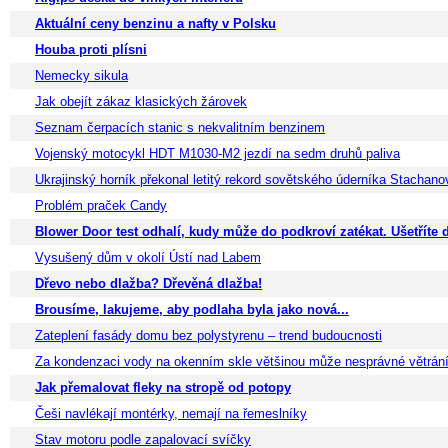
Aktuální ceny benzinu a nafty v Polsku
Houba proti plísni
Nemecky sikula
Jak obejít zákaz klasických žárovek
Seznam čerpacích stanic s nekvalitním benzinem
Vojenský motocykl HDT M1030-M2 jezdí na sedm druhů paliva
Ukrajinský horník překonal letitý rekord sovětského úderníka Stachano
Problém praček Candy
Blower Door test odhalí, kudy může do podkroví zatékat. Ušetříte d
Vysušený dům v okolí Ústí nad Labem
Dřevo nebo dlažba? Dřevěná dlažba!
Brousíme, lakujeme, aby podlaha byla jako nová...
Zateplení fasády domu bez polystyrenu – trend budoucnosti
Za kondenzaci vody na okenním skle většinou může nesprávné větrán
Jak přemalovat fleky na stropě od potopy
Češi navlékají montérky, nemají na řemeslníky
Stav motoru podle zapalovací svíčky