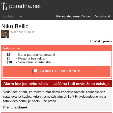
poradna.net
Neregistrovaný
Přihlásit
Registrovat
Niko Bellic
09.02.2008 11:16:17
Poslat zprávu
Podpořte nás
$2
- Ikona patrona na poradně
$5
- Poradna bez reklam
$10
- Soukromé poradenství
STAŇTE SE PATRONEM
Alarm bez jediného kábla — väčšina ľudí nevie že to existuje
Vedeli ste o tom, ze mozete mat doma zabezpecovacie zariaenie bez
natahovania kablov, vrtania a nevzhladnych list? Pravdepodobne nie a
toto video odhaluje pricinu, ze preco
Přejít na článek