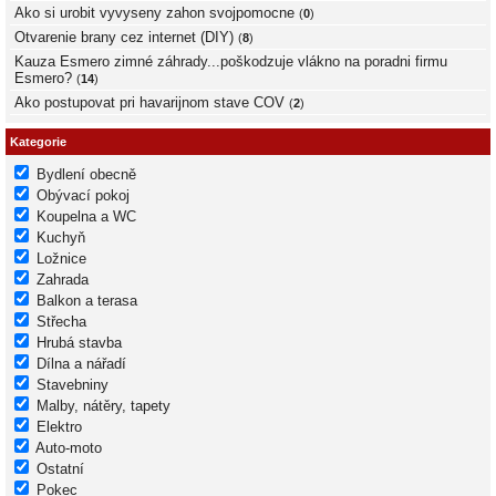
Ako si urobit vyvyseny zahon svojpomocne
(
0
)
Otvarenie brany cez internet (DIY)
(
8
)
Kauza Esmero zimné záhrady...poškodzuje vlákno na poradni firmu
Esmero?
(
14
)
Ako postupovat pri havarijnom stave COV
(
2
)
Kategorie
Bydlení obecně
Obývací pokoj
Koupelna a WC
Kuchyň
Ložnice
Zahrada
Balkon a terasa
Střecha
Hrubá stavba
Dílna a nářadí
Stavebniny
Malby, nátěry, tapety
Elektro
Auto-moto
Ostatní
Pokec