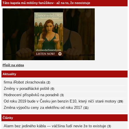
Táto kapela má milióny fanúšikov - až na to, že neexistuje
Přejít na videa
Aktuality
firma iRobot zkrachovala
(
2
)
Změny v poradňácké poště
(
0
)
Hodnocení příspěvků na poradně
(
3
)
Od roku 2019 bude v Česku jen benzin E10, který ničí staré motory
(
29
)
Změna výpočtu ceny za elektřinu od roku 2017
(
11
)
Články
Alarm bez jediného kábla — väčšina ľudí nevie že to existuje
(
3
)