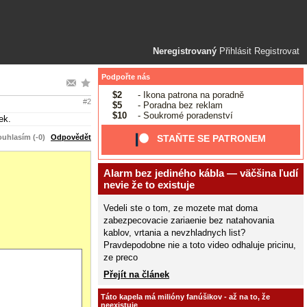
Neregistrovaný
Přihlásit
Registrovat
Podpořte nás
$2
- Ikona patrona na poradně
#2
$5
- Poradna bez reklam
$10
- Soukromé poradenství
ek.
uhlasím (-0)
Odpovědět
STAŇTE SE PATRONEM
Alarm bez jediného kábla — väčšina ľudí
nevie že to existuje
Vedeli ste o tom, ze mozete mat doma
zabezpecovacie zariaenie bez natahovania
kablov, vrtania a nevzhladnych list?
Pravdepodobne nie a toto video odhaluje pricinu,
ze preco
Přejít na článek
Táto kapela má milióny fanúšikov - až na to, že
neexistuje