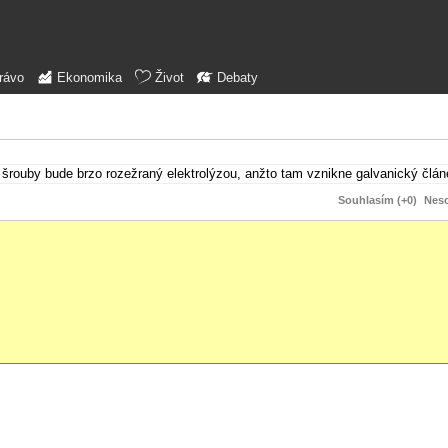
rávo
Ekonomika
Život
Debaty
šrouby bude brzo rozežraný elektrolýzou, anžto tam vznikne galvanický člán
Souhlasím (+0)
Neso