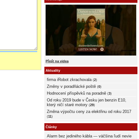
Přejít na videa
Aktuality
firma iRobot zkrachovala
(
2
)
Změny v poradňácké poště
(
0
)
Hodnocení příspěvků na poradně
(
3
)
Od roku 2019 bude v Česku jen benzin E10,
který ničí staré motory
(
29
)
Změna výpočtu ceny za elektřinu od roku 2017
(
11
)
Články
Alarm bez jediného kábla — väčšina ľudí nevie