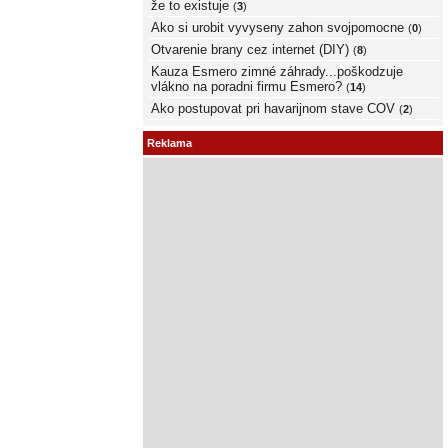
že to existuje
(
3
)
Ako si urobit vyvyseny zahon svojpomocne
(
0
)
Otvarenie brany cez internet (DIY)
(
8
)
Kauza Esmero zimné záhrady...poškodzuje
vlákno na poradni firmu Esmero?
(
14
)
Ako postupovat pri havarijnom stave COV
(
2
)
Reklama