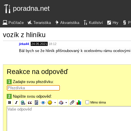
poradna.net
Počítače
Teraristika
Akvaristika
Kutilství
Hry
P
vozík z hliníku
jirka44
,
24.05.2021
18:12
Bál bych se že hliník přišroubovaný k ocelovému rámu ocelovými 
Reakce na odpověď
1
Zadajte svou přezdívku:
2
Napište svou odpověď:
Mimo téma