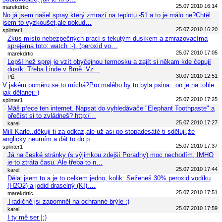
25.07.2010 16:14
marekdrtic
No já jsem našel spray který zmrazí na teplotu -51 a to je málo ne?Chtěl
jsem to vyzkoušet,ale pokud…
25.07.2010 16:20
splinter1
Zkus místo nebezpečných prací s tekutým dusíkem a zmrazovacíma
sprejema toto: watch :-). (peroxid vo…
25.07.2010 17:05
marekdrtic
Lepší než sprej je vzít obyčejnou termosku a zajít si někam kde čepují
dusík. Třeba Linde v Brně. Vz…
30.07.2010 12:51
Plž
V jakém poměru se to míchá?Pro malého by to byla psina...on je na tohle
jak dělanej:-)
25.07.2010 17:25
splinter1
Máš přece ten internet. Napsat do vyhledávače "Elephant Toothpaste" a
přečíst si to zvládneš? http:/…
25.07.2010 17:27
karel
Milí Karle..děkuji ti za odkaz,ale už asi po stopadesáté ti sděluji,že
anglicky neumím a dát to do p…
25.07.2010 17:37
splinter1
Já na české stránky (s výjimkou zdejší Poradny) moc nechodím, IMHO
je to ztráta času. Ale třeba to n…
25.07.2010 17:44
karel
Dělal jsem to a je to celkem jedno, kolik. Seženeš 30% peroxid vodíku
(H2O2) a jodid draselný (KI).…
25.07.2010 17:51
marekdrtic
Tradičně jsi zapomněl na ochranné brýle :)
25.07.2010 17:59
karel
I ty mě ser ]:)