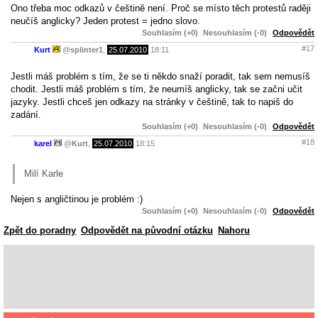
Ono třeba moc odkazů v češtině není. Proč se místo těch protestů raději
neučíš anglicky? Jeden protest = jedno slovo.
Souhlasím (+0)
Nesouhlasím (-0)
Odpovědět
#17
Kurt
@
splinter1
,
25.07.2010
18:11
Jestli máš problém s tím, že se ti někdo snaží poradit, tak sem nemusíš
chodit. Jestli máš problém s tím, že neumíš anglicky, tak se začni učit
jazyky. Jestli chceš jen odkazy na stránky v češtině, tak to napiš do
zadání.
Souhlasím (+0)
Nesouhlasím (-0)
Odpovědět
#18
karel
@
Kurt
,
25.07.2010
18:15
Milí Karle
Nejen s angličtinou je problém :)
Souhlasím (+0)
Nesouhlasím (-0)
Odpovědět
Zpět do poradny
Odpovědět na původní otázku
Nahoru