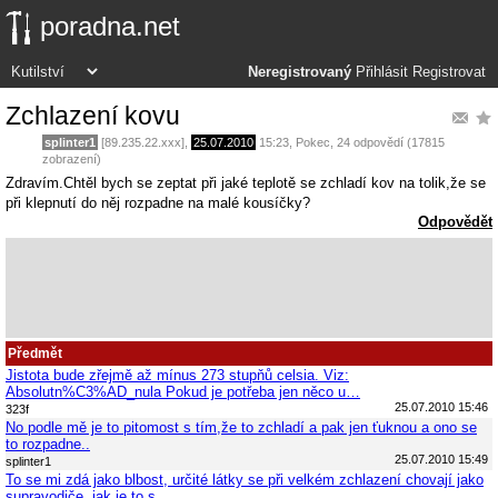
poradna.net
Neregistrovaný
Přihlásit
Registrovat
Zchlazení kovu
splinter1
[89.235.22.xxx],
25.07.2010
15:23
,
Pokec
, 24 odpovědí (17815
zobrazení)
Zdravím.Chtěl bych se zeptat při jaké teplotě se zchladí kov na tolik,že se
při klepnutí do něj rozpadne na malé kousíčky?
Odpovědět
Předmět
Jistota bude zřejmě až mínus 273 stupňů celsia. Viz:
Absolutn%C3%AD_nula Pokud je potřeba jen něco u…
25.07.2010 15:46
323f
No podle mě je to pitomost s tím,že to zchladí a pak jen ťuknou a ono se
to rozpadne..
25.07.2010 15:49
splinter1
To se mi zdá jako blbost, určité látky se při velkém zchlazení chovají jako
supravodiče, jak je to s…