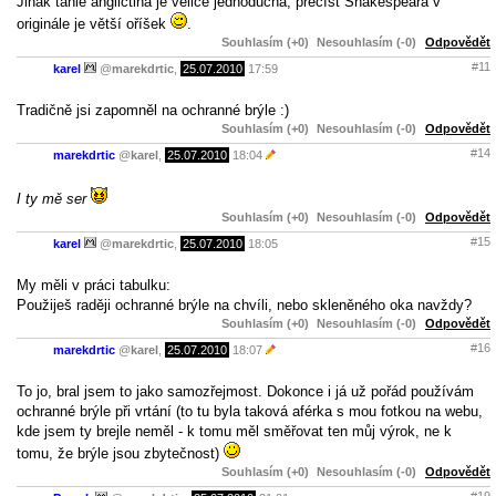
Jinak tahle angličtina je velice jednoduchá, přečíst Shakespeara v
originále je větší oříšek
.
Souhlasím (+0)
Nesouhlasím (-0)
Odpovědět
#11
karel
@
marekdrtic
,
25.07.2010
17:59
Tradičně jsi zapomněl na ochranné brýle :)
Souhlasím (+0)
Nesouhlasím (-0)
Odpovědět
#14
marekdrtic
@
karel
,
25.07.2010
18:04
I ty mě ser
Souhlasím (+0)
Nesouhlasím (-0)
Odpovědět
#15
karel
@
marekdrtic
,
25.07.2010
18:05
My měli v práci tabulku:
Použiješ raději ochranné brýle na chvíli, nebo skleněného oka navždy?
Souhlasím (+0)
Nesouhlasím (-0)
Odpovědět
#16
marekdrtic
@
karel
,
25.07.2010
18:07
To jo, bral jsem to jako samozřejmost. Dokonce i já už pořád používám
ochranné brýle při vrtání (to tu byla taková aférka s mou fotkou na webu,
kde jsem ty brejle neměl - k tomu měl směřovat ten můj výrok, ne k
tomu, že brýle jsou zbytečnost)
Souhlasím (+0)
Nesouhlasím (-0)
Odpovědět