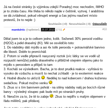
Já na české stránky (s výjimkou zdejší Poradny) moc nechodím, IMHO
je to ztráta času. Ale třeba to někdo najde v češtině, vytrvej. I arabština
se dá zvládnout, pokud věnuješ energii a čas jejímu naučení místo
protestů, že to nejde :)
Souhlasím (+0)
Nesouhlasím (-0)
Odpovědět
#10
marekdrtic
@
splinter1
,
25.07.2010
17:51
Dělal jsem to a je to celkem jedno, kolik. Seženeš 30% peroxid vodíku
(H2O2) a jodid draselný (KI). Mě se osvědčilo toto:
1. Do nádobky dáš mýdlo a asi 4x tolik peroxidu + potravinářské barvivo
dle libosti. Dobře to promícháš
2. Potom si vedle připravíš nasycený roztok (víc látky se ve vodě už
rozpustit nemůže) jodidu draselného o přibližně stejném objemu jako to
mýdlo s peroxidem a přiliješ to tam
3. Kocháš se výsledkem. Bacha, je to dost prudká reakce - vylítává to
vysoko do vzduchu a musíš to nechat zchladit - je to exotermní reakce
4. Hodně dlouho to uklízíš
. Nedělej to nad kobercem / drahou koženou
sedačkou. Pokud možno venku
.
5. Zkus si s tím barvivem pohrát - na stěny nádoby nalij po bocích různé
barvy - výsledný sloupec pak bude mít po stranách pruhy.
6. Neručím za to, že tě to zabije
. Zkus to nejdřív s malým objemem v
řádu mililitrů, pak přidávej.