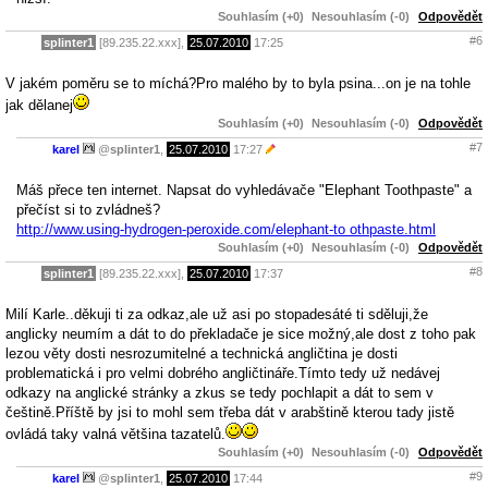
Souhlasím (+0)
Nesouhlasím (-0)
Odpovědět
#6
splinter1
[89.235.22.xxx],
25.07.2010
17:25
V jakém poměru se to míchá?Pro malého by to byla psina...on je na tohle
jak dělanej
Souhlasím (+0)
Nesouhlasím (-0)
Odpovědět
#7
karel
@
splinter1
,
25.07.2010
17:27
Máš přece ten internet. Napsat do vyhledávače "Elephant Toothpaste" a
přečíst si to zvládneš?
http://www.using-hydrogen-peroxide.com/elephant-to othpaste.html
Souhlasím (+0)
Nesouhlasím (-0)
Odpovědět
#8
splinter1
[89.235.22.xxx],
25.07.2010
17:37
Milí Karle..děkuji ti za odkaz,ale už asi po stopadesáté ti sděluji,že
anglicky neumím a dát to do překladače je sice možný,ale dost z toho pak
lezou věty dosti nesrozumitelné a technická angličtina je dosti
problematická i pro velmi dobrého angličtináře.Tímto tedy už nedávej
odkazy na anglické stránky a zkus se tedy pochlapit a dát to sem v
češtině.Příště by jsi to mohl sem třeba dát v arabštině kterou tady jistě
ovládá taky valná většina tazatelů.
Souhlasím (+0)
Nesouhlasím (-0)
Odpovědět
#9
karel
@
splinter1
,
25.07.2010
17:44