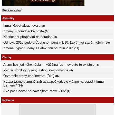
Přejít na videa
Aktuality
firma iRobot zkrachovala
(
2
)
Změny v poradňácké poště
(
0
)
Hodnocení příspěvků na poradně
(
3
)
Od roku 2019 bude v Česku jen benzin E10, který ničí staré motory
(
29
)
Změna výpočtu ceny za elektřinu od roku 2017
(
11
)
Články
Alarm bez jediného kábla — väčšina ľudí nevie že to existuje
(
3
)
Ako si urobit vyvyseny zahon svojpomocne
(
0
)
Otvarenie brany cez internet (DIY)
(
8
)
Kauza Esmero zimné záhrady...poškodzuje vlákno na poradni firmu
Esmero?
(
14
)
Ako postupovat pri havarijnom stave COV
(
2
)
Reklama