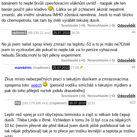
banánem to nejde (kvůli zpevňovacím vláknům uvnitř - naopak jde ten
banán použít jako kladivo
). Látka se při zchlazení akorát nepatrně
zmenší, ale vnitřní struktura IMHO zůstává neměnná. Jestli to máš blízko
do chemopetrolu, tak tam by měli vyrábět tekutej dusík.
Souhlasím (+0)
Nesouhlasím (-0)
Odpovědět
#4
splinter1
[89.235.22.xxx],
25.07.2010
16:20
No já jsem našel spray který zmrazí na teplotu -51 a to je málo ne?Chtěl
jsem to vyzkoušet,ale pokud to nejde,tak za to peníze vyhazovat
nebudu.Škoda,mohl to být pěkný experiment.
Souhlasím (+0)
Nesouhlasím (-0)
Odpovědět
#5
marekdrtic
@
splinter1
,
25.07.2010
17:05
Zkus místo nebezpečných prací s tekutým dusíkem a zmrazovacíma
sprejema toto:
watch
. (peroxid vodíku smícháš s tekutým mýdlem a
pak do toho přileješ roztok jodidu draselného)
Souhlasím (+0)
Nesouhlasím (-0)
Odpovědět
#23
Plž
[193.179.186.xxx]
@
splinter1
,
30.07.2010
12:51
Lepší než sprej je vzít obyčejnou termosku a zajít si někam kde čepují
dusík. Třeba Linde v Brně. Vzhledem k tomu že 1l byl cca za nějakých
10 kč (nevím přesně ale před dokud jsem dusík ještě potřeboval tak se
tak nějak pohyboval) tak je to přece jen trošku levnější a teplota je trošku
nižší.