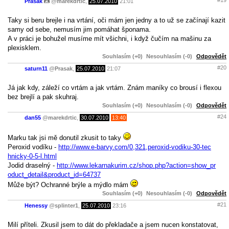
#19
Prasak
@
marekdrtic
,
25.07.2010
21:01
Taky si beru brejle i na vrtání, oči mám jen jedny a to už se začínají kazit
samy od sebe, nemusím jim pomáhat šponama.
A v práci je bohužel musíme mít všichni, i když čučím na mašinu za
plexisklem.
Souhlasím (+0)
Nesouhlasím (-0)
Odpovědět
#20
saturn11
@
Prasak
,
25.07.2010
21:07
Já jak kdy, záleží co vrtám a jak vrtám. Znám maníky co brousí i flexou
bez brejlí a pak skuhraj.
Souhlasím (+0)
Nesouhlasím (-0)
Odpovědět
#24
dan55
@
marekdrtic
,
30.07.2010
13:40
Marku tak jsi mě donutil zkusit to taky
Peroxid vodíku -
http://www.e-barvy.com/0,321,peroxid-vodiku-30-tec
hnicky-0-5-l.html
Jodid draselný -
http://www.lekarnakurim.cz/shop.php?action=show_pr
oduct_detail&product_id=64737
Může být? Ochranné brýle a mýdlo mám
Souhlasím (+0)
Nesouhlasím (-0)
Odpovědět
#21
Henessy
@
splinter1
,
25.07.2010
23:16
Milí příteli. Zkusil jsem to dát do překladače a jsem nucen konstatovat,