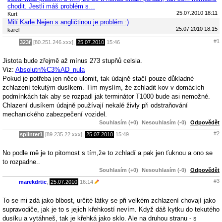
chodit. Jestli máš problém s…
25.07.2010 18:11
Kurt
Milí Karle Nejen s angličtinou je problém :)
25.07.2010 18:15
karel
#1
323f
[80.251.246.xxx],
25.07.2010
15:46
Jistota bude zřejmě až mínus 273 stupňů celsia.
Viz:
Absolutn%C3%AD_nula
Pokud je potřeba jen něco ulomit, tak údajně stačí pouze důkladné
zchlazení tekutým dusíkem. Tím myslím, že zchladit kov v domácích
podmínkách tak aby se rozpadl jak terminátor T1000 bude asi nemožné.
Chlazení dusíkem údajně používají nekalé živly při odstraňování
mechanického zabezpečení vozidel.
Souhlasím (+0)
Nesouhlasím (-0)
Odpovědět
#2
splinter1
[89.235.22.xxx],
25.07.2010
15:49
No podle mě je to pitomost s tím,že to zchladí a pak jen ťuknou a ono se
to rozpadne..
Souhlasím (+0)
Nesouhlasím (-0)
Odpovědět
#3
marekdrtic
,
25.07.2010
16:14
To se mi zdá jako blbost, určité látky se při velkém zchlazení chovají jako
supravodiče, jak je to s jejich křehkostí nevím. Když dáš kytku do tekutého
dusíku a vytáhneš, tak je křehká jako sklo. Ale na druhou stranu - s