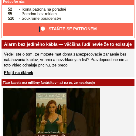
Podpořte nás
$2
- Ikona patrona na poradně
$5
- Poradna bez reklam
$10
- Soukromé poradenství
STAŇTE SE PATRONEM
Alarm bez jediného kábla — väčšina ľudí nevie že to existuje
Vedeli ste o tom, ze mozete mat doma zabezpecovacie zariaenie bez
natahovania kablov, vrtania a nevzhladnych list? Pravdepodobne nie a
toto video odhaluje pricinu, ze preco
Přejít na článek
Táto kapela má milióny fanúšikov - až na to, že neexistuje