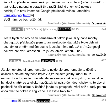
že pokud překladu nerozumíš, jsi zřejmě ducha mdlého (o čemž svědčí i
tvá reakce na snahu poradit ti) a raději žádné chemické pokusy
nedělej.Pro tvou informaci Google překladač zvládá i arabštinu.
translate.google.cz
|ar|
Sděl nám, co bys ještě rád.
Souhlasím (+0)
Nesouhlasím (-0)
Odpovědět
#22
splinter1
[89.235.22.xxx]
@
Henessy
,
26.07.2010
00:19
Ještě bych rád aby se tu nemasíroval někdo jako jsi ty pane rádoby
chytrej...do překladače jsem to ani nezkoušel dát,takže tvoje debilní
poznámka o měm mdlém duchu je zcela mimo mísu.A s tím,že googl
dokáže přeložit i arabštinu...to jsi asi objevil ameriku ne?
Souhlasím (+0)
Nesouhlasím (-0)
Odpovědět
#12
splinter1
[89.235.22.xxx],
25.07.2010
18:01
Já,ale neprotestuji proti tomu,že to nejde,ale proti tomu,že to děláš s
oblibou a hlavně zbytečně když víš,že nejsem jediný kdo ti to už
napsal.Tobě to problém nedělá,ale většině jo a tak si myslím,že pokud jsi
byl dost chytrý se anglicky naučit,tak jsi nejspíše i dost chytrý na to aby si
pochopil,že dát odkaz v češtině je víc ku prospěchu věci než si tady potom
obhajovat,že odkaz v angličtině je vlastně taky fajn.
Souhlasím (+0)
Nesouhlasím (-0)
Odpovědět
#13
karel
@
splinter1
,
25.07.2010
18:03