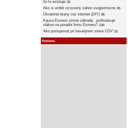
že to existuje
(
3
)
Ako si urobit vyvyseny zahon svojpomocne
(
0
)
Otvarenie brany cez internet (DIY)
(
8
)
Kauza Esmero zimné záhrady...poškodzuje
vlákno na poradni firmu Esmero?
(
14
)
Ako postupovat pri havarijnom stave COV
(
2
)
Reklama