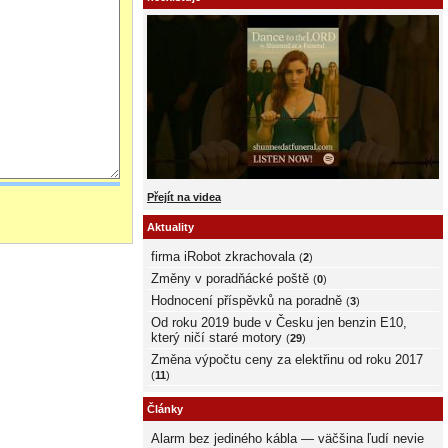
Přejít na videa
Aktuality
firma iRobot zkrachovala
(
2
)
Změny v poradňácké poště
(
0
)
Hodnocení příspěvků na poradně
(
3
)
Od roku 2019 bude v Česku jen benzin E10,
který ničí staré motory
(
29
)
Změna výpočtu ceny za elektřinu od roku 2017
(
11
)
Články
Alarm bez jediného kábla — väčšina ľudí nevie