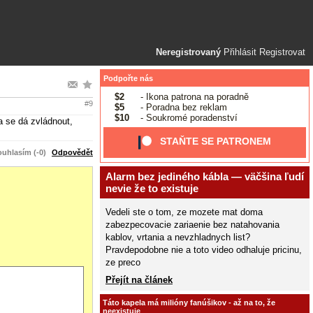
Neregistrovaný
Přihlásit
Registrovat
Podpořte nás
$2
- Ikona patrona na poradně
#9
$5
- Poradna bez reklam
$10
- Soukromé poradenství
a se dá zvládnout,
STAŇTE SE PATRONEM
uhlasím (-0)
Odpovědět
Alarm bez jediného kábla — väčšina ľudí
nevie že to existuje
Vedeli ste o tom, ze mozete mat doma
zabezpecovacie zariaenie bez natahovania
kablov, vrtania a nevzhladnych list?
Pravdepodobne nie a toto video odhaluje pricinu,
ze preco
Přejít na článek
Táto kapela má milióny fanúšikov - až na to, že
neexistuje