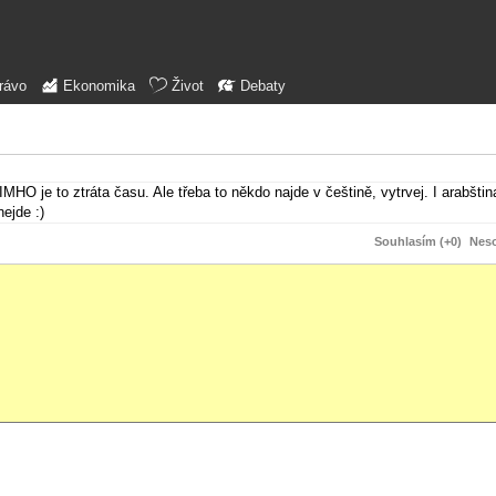
rávo
Ekonomika
Život
Debaty
O je to ztráta času. Ale třeba to někdo najde v češtině, vytrvej. I arabštin
ejde :)
Souhlasím (+0)
Neso