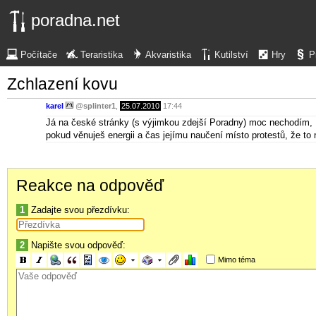
poradna.net
Počítače
Teraristika
Akvaristika
Kutilství
Hry
P
Zchlazení kovu
karel
@
splinter1
,
25.07.2010
17:44
Já na české stránky (s výjimkou zdejší Poradny) moc nechodím, IMH
pokud věnuješ energii a čas jejímu naučení místo protestů, že to n
Reakce na odpověď
1
Zadajte svou přezdívku:
2
Napište svou odpověď:
Mimo téma