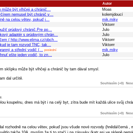
Autor
u může být vlhčeji a chránič…
Moas
evčírem nemusel být chránič v…
kolemjdoucí
dně na celou větev, pokuď j…
mik.miky
Viktorrr
oužiť prúdový chránič.Pre po…
Julo
uvkový adaptér s prúdovým chrán…
Julo
ičem ( http://www.elima.cz/obch…
Viktorrr
pokud je tam rozvod TNC, tak…
Viktorrr
chranný a střední vodič (…
mik.miky
poslední
hnuť ešte jeden vodič, to zn…
Julo
m sklípku může být vlhčeji a chránič by tam dával smysl.
am dal určitě.
Souhlasím (+0)
Neso
u.
ou koupelnu, dnes má být i na celý byt, zítra bude mít každá ulice svůj chr
Souhlasím (+0)
Neso
dal rozhodně na celou větev, pokuď jsou všude nové rozvody (hnědá/černá , m
 světlo takže 10A, myslím že ti to stačí i na zásuvky (katr asi ve sklepě ne