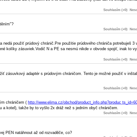
Souhlasím (+0)
Neso
štěním"?
Souhlasím (+0)
Neso
a nedá použiť prúdový chránič.Pre použitie prúdového chrániča potrebuješ 3 
né kolíky zásuviek.Vodič N a PE sa nesmú nikde v obvode spojiť, inak to v
Souhlasím (+0)
Neso
žiť zásuvkový adaptér s prúdovým chráničom. Tento je možné použiť v inšta
Souhlasím (+0)
Neso
ným chráničem (
http://www.elima.cz/obchod/product_info.php?produc ts_id=6
u a kotel), takže by to vyšlo 2x dráž než s jedním obyč chráničem.
Souhlasím (+0)
Neso
vej PEN natáhnout až od rozvaděče, co?