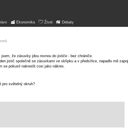
rávo
Ekonomika
Život
Debaty
zení)
l jsem, že zásuvky jdou rovnou do jističe - bez chrániče.
en jistič společně se zásuvkami ve sklípku a v předsíňce, napadlo mě zapoji
 se pokusil nakreslit cosi jako nákres.
ké pro světelný okruh?