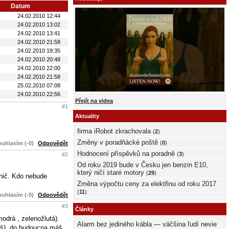
Datum
24.02.2010 12:44
24.02.2010 13:02
24.02.2010 13:41
24.02.2010 21:58
24.02.2010 19:35
24.02.2010 20:48
24.02.2010 22:00
24.02.2010 21:58
25.02.2010 07:08
24.02.2010 22:56
Přejít na videa
#1
Aktuality
firma iRobot zkrachovala
(
2
)
Změny v poradňácké poště
(
0
)
uhlasím (-0)
Odpovědět
Hodnocení příspěvků na poradně
(
3
)
#2
Od roku 2019 bude v Česku jen benzin E10,
který ničí staré motory
(
29
)
ánič. Kdo nebude
Změna výpočtu ceny za elektřinu od roku 2017
(
11
)
uhlasím (-0)
Odpovědět
#3
Články
odrá , zelenožlutá).
Alarm bez jediného kábla — väčšina ľudí nevie
máš) .do budoucna máš