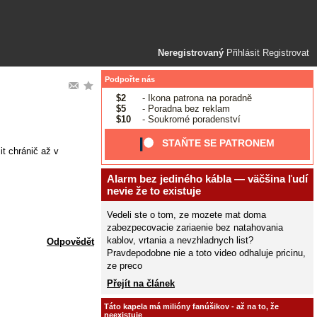
Neregistrovaný
Přihlásit
Registrovat
Podpořte nás
$2
- Ikona patrona na poradně
$5
- Poradna bez reklam
$10
- Soukromé poradenství
STAŇTE SE PATRONEM
t chránič až v
Alarm bez jediného kábla — väčšina ľudí
nevie že to existuje
Vedeli ste o tom, ze mozete mat doma
zabezpecovacie zariaenie bez natahovania
kablov, vrtania a nevzhladnych list?
Odpovědět
Pravdepodobne nie a toto video odhaluje pricinu,
ze preco
Přejít na článek
Táto kapela má milióny fanúšikov - až na to, že
neexistuje