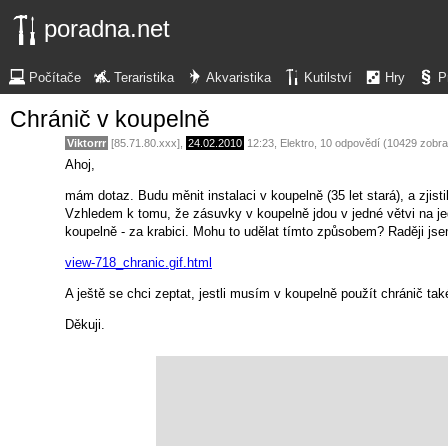
poradna.net
Počítače
Teraristika
Akvaristika
Kutilství
Hry
P
Chránič v koupelně
Viktorrr
[85.71.80.xxx],
24.02.2010
12:23
,
Elektro
, 10 odpovědí (10429 zobra
Ahoj,
mám dotaz. Budu měnit instalaci v koupelně (35 let stará), a zjisti
Vzhledem k tomu, že zásuvky v koupelně jdou v jedné větvi na jed
koupelně - za krabici. Mohu to udělat tímto způsobem? Raději jsem
view-718_chranic.gif.html
A ještě se chci zeptat, jestli musím v koupelně použít chránič ta
Děkuji.