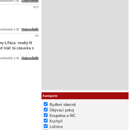
uhlasím (-0)
Odpovědět
#10
uhlasím (-0)
Odpovědět
#9
rny-L/fáza, modrý-N
meď.Ináč tá zásuvka s
uhlasím (-0)
Odpovědět
Kategorie
Bydlení obecně
Obývací pokoj
Koupelna a WC
Kuchyň
Ložnice