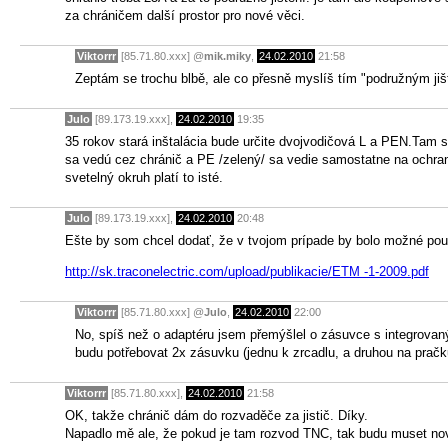
za chráničem další prostor pro nové věci.
Viktorrr
[85.71.80.xxx]
@
mik.miky
,
24.02.2010
21:58
Zeptám se trochu blbě, ale co přesně myslíš tím "podružným ji
Julo
[89.173.19.xxx],
24.02.2010
19:35
35 rokov stará inštalácia bude určite dvojvodičová L a PEN.Tam s
sa vedú cez chránič a PE /zelený/ sa vedie samostatne na ochran
svetelný okruh platí to isté.
Julo
[89.173.19.xxx],
24.02.2010
20:48
Ešte by som chcel dodať, že v tvojom prípade by bolo možné pou
http://sk.traconelectric.com/upload/publikacie/ETM -1-2009.pdf
Viktorrr
[85.71.80.xxx]
@
Julo
,
24.02.2010
22:00
No, spíš než o adaptéru jsem přemýšlel o zásuvce s integrova
budu potřebovat 2x zásuvku (jednu k zrcadlu, a druhou na pračk
Viktorrr
[85.71.80.xxx],
24.02.2010
21:58
OK, takže chránič dám do rozvaděče za jistič. Díky.
Napadlo mě ale, že pokud je tam rozvod TNC, tak budu muset no