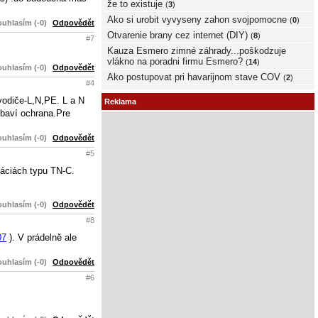
že to existuje
(
3
)
Ako si urobit vyvyseny zahon svojpomocne
(
0
)
uhlasím (-0)
Odpovědět
Otvarenie brany cez internet (DIY)
(
8
)
#7
Kauza Esmero zimné záhrady...poškodzuje
vlákno na poradni firmu Esmero?
(
14
)
uhlasím (-0)
Odpovědět
Ako postupovat pri havarijnom stave COV
(
2
)
#4
vodiče-L,N,PE. L a N
Reklama
ybaví ochrana.Pre
uhlasím (-0)
Odpovědět
#5
láciách typu TN-C.
uhlasím (-0)
Odpovědět
#8
07
). V prádelně ale
uhlasím (-0)
Odpovědět
#6