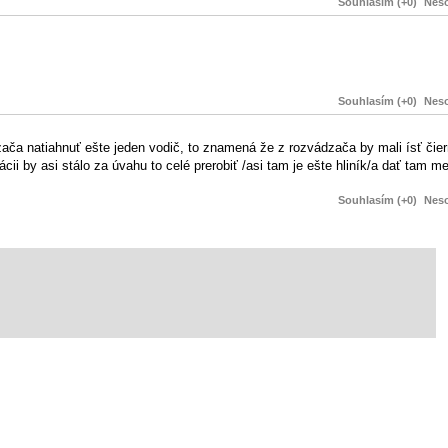
Souhlasím (+0)
Neso
Souhlasím (+0)
Neso
ača natiahnuť ešte jeden vodič, to znamená že z rozvádzača by mali ísť čie
lácii by asi stálo za úvahu to celé prerobiť /asi tam je ešte hliník/a dať tam 
Souhlasím (+0)
Neso