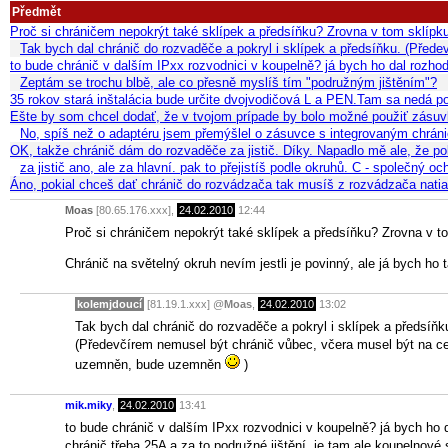
Předmět
Proč si chráničem nepokrýt také sklípek a předsíňku? Zrovna v tom sklípk
Tak bych dal chránič do rozvaděče a pokryl i sklípek a předsíňku. (Před
to bude chránič v dalším IPxx rozvodnici v koupelně? já bych ho dal rozho
Zeptám se trochu blbě, ale co přesně myslíš tím "podružným jištěním"?
35 rokov stará inštalácia bude určite dvojvodičová L a PEN.Tam sa nedá p
Ešte by som chcel dodať, že v tvojom prípade by bolo možné použiť zás
No, spíš než o adaptéru jsem přemýšlel o zásuvce s integrovaným chrán
OK, takže chránič dám do rozvaděče za jistič. Díky. Napadlo mě ale, že 
za jistič ano, ale za hlavní. pak to přejistíš podle okruhů. C - společný o
Áno, pokial chceš dať chránič do rozvádzača tak musíš z rozvádzača natia
Moas
[80.65.176.xxx],
24.02.2010
12:44
Proč si chráničem nepokrýt také sklípek a předsíňku? Zrovna v to
Chránič na světelný okruh nevím jestli je povinný, ale já bych ho t
kolemjdoucí
[81.19.1.xxx]
@
Moas
,
24.02.2010
13:02
Tak bych dal chránič do rozvaděče a pokryl i sklípek a předsíňk
(Předevčírem nemusel být chránič vůbec, včera musel být na cel
uzemněn, bude uzemněn
)
mik.miky
,
24.02.2010
13:41
to bude chránič v dalším IPxx rozvodnici v koupelně? já bych ho 
chránič třeba 25A a za to podružné jištění. je tam ale koupelnové