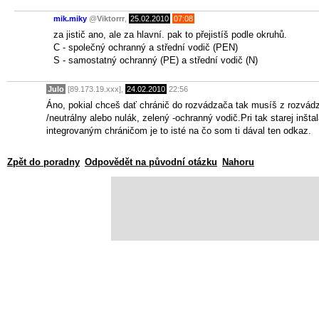
mik.miky
@
Viktorrr
,
25.02.2010
07:08
za jistič ano, ale za hlavní. pak to přejistíš podle okruhů.
C - společný ochranný a střední vodič (PEN)
S - samostatný ochranný (PE) a střední vodič (N)
Julo
[89.173.19.xxx],
24.02.2010
22:56
Áno, pokial chceš dať chránič do rozvádzača tak musíš z rozvádz
/neutrálny alebo nulák, zelený -ochranný vodič.Pri tak starej inšta
integrovaným chráničom je to isté na čo som ti dával ten odkaz.
Zpět do poradny
Odpovědět na původní otázku
Nahoru