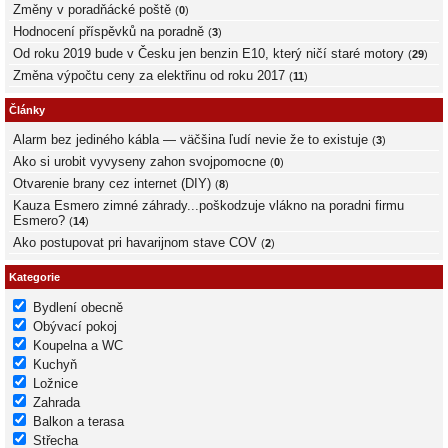
Změny v poradňácké poště
(
0
)
Hodnocení příspěvků na poradně
(
3
)
Od roku 2019 bude v Česku jen benzin E10, který ničí staré motory
(
29
)
Změna výpočtu ceny za elektřinu od roku 2017
(
11
)
Články
Alarm bez jediného kábla — väčšina ľudí nevie že to existuje
(
3
)
Ako si urobit vyvyseny zahon svojpomocne
(
0
)
Otvarenie brany cez internet (DIY)
(
8
)
Kauza Esmero zimné záhrady...poškodzuje vlákno na poradni firmu
Esmero?
(
14
)
Ako postupovat pri havarijnom stave COV
(
2
)
Kategorie
Bydlení obecně
Obývací pokoj
Koupelna a WC
Kuchyň
Ložnice
Zahrada
Balkon a terasa
Střecha