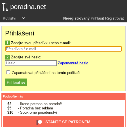
poradna.net
Neregistrovaný
Přihlásit
Registrovat
Přihlášení
1
Zadajte svou přezdívku nebo e-mail:
2
Zadajte své heslo:
Zapomenuté heslo
Zapamatovat přihlášení na tomto počítači
Podpořte nás
$2
- Ikona patrona na poradně
$5
- Poradna bez reklam
$10
- Soukromé poradenství
STAŇTE SE PATRONEM