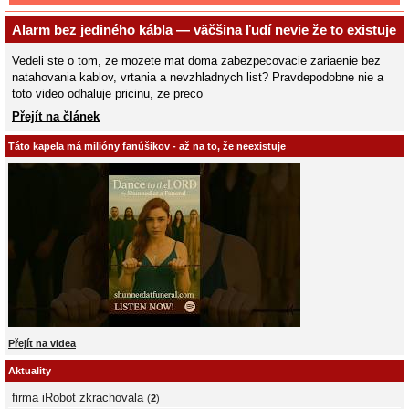
Alarm bez jediného kábla — väčšina ľudí nevie že to existuje
Vedeli ste o tom, ze mozete mat doma zabezpecovacie zariaenie bez
natahovania kablov, vrtania a nevzhladnych list? Pravdepodobne nie a
toto video odhaluje pricinu, ze preco
Přejít na článek
Táto kapela má milióny fanúšikov - až na to, že neexistuje
Přejít na videa
Aktuality
firma iRobot zkrachovala
(
2
)