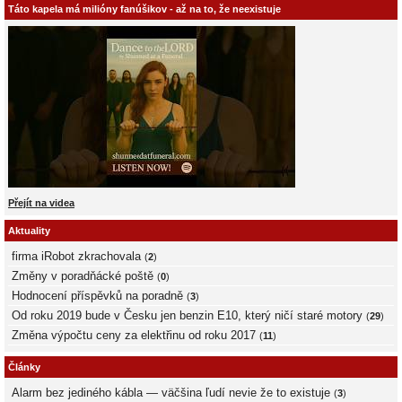
Táto kapela má milióny fanúšikov - až na to, že neexistuje
Přejít na videa
Aktuality
firma iRobot zkrachovala
(
2
)
Změny v poradňácké poště
(
0
)
Hodnocení příspěvků na poradně
(
3
)
Od roku 2019 bude v Česku jen benzin E10, který ničí staré motory
(
29
)
Změna výpočtu ceny za elektřinu od roku 2017
(
11
)
Články
Alarm bez jediného kábla — väčšina ľudí nevie že to existuje
(
3
)