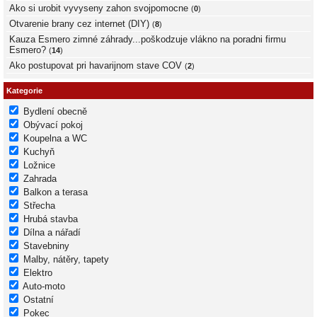
Ako si urobit vyvyseny zahon svojpomocne
(
0
)
Otvarenie brany cez internet (DIY)
(
8
)
Kauza Esmero zimné záhrady...poškodzuje vlákno na poradni firmu
Esmero?
(
14
)
Ako postupovat pri havarijnom stave COV
(
2
)
Kategorie
Bydlení obecně
Obývací pokoj
Koupelna a WC
Kuchyň
Ložnice
Zahrada
Balkon a terasa
Střecha
Hrubá stavba
Dílna a nářadí
Stavebniny
Malby, nátěry, tapety
Elektro
Auto-moto
Ostatní
Pokec