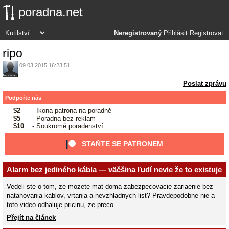
poradna.net
Neregistrovaný
Přihlásit
Registrovat
ripo
09.03.2015 16:23:51
Poslat zprávu
Podpořte nás
$2
- Ikona patrona na poradně
$5
- Poradna bez reklam
$10
- Soukromé poradenství
STAŇTE SE PATRONEM
Alarm bez jediného kábla — väčšina ľudí nevie že to existuje
Vedeli ste o tom, ze mozete mat doma zabezpecovacie zariaenie bez
natahovania kablov, vrtania a nevzhladnych list? Pravdepodobne nie a
toto video odhaluje pricinu, ze preco
Přejít na článek