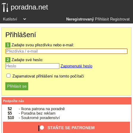
poradna.net
Neregistrovaný
Přihlásit
Registrovat
Přihlášení
1
Zadajte svou přezdívku nebo e-mail:
2
Zadajte své heslo:
Zapomenuté heslo
Zapamatovat přihlášení na tomto počítači
Podpořte nás
$2
- Ikona patrona na poradně
$5
- Poradna bez reklam
$10
- Soukromé poradenství
STAŇTE SE PATRONEM