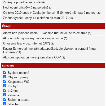
Změny v poradňácké poště
(
0
)
Hodnocení příspěvků na poradně
(
3
)
Od roku 2019 bude v Česku jen benzin E10, který ničí staré motory
(
29
)
Změna výpočtu ceny za elektřinu od roku 2017
(
11
)
Články
Alarm bez jediného kábla — väčšina ľudí nevie že to existuje
(
3
)
Ako si urobit vyvyseny zahon svojpomocne
(
0
)
Otvarenie brany cez internet (DIY)
(
8
)
Kauza Esmero zimné záhrady...poškodzuje vlákno na poradni firmu
Esmero?
(
14
)
Ako postupovat pri havarijnom stave COV
(
2
)
Kategorie
Bydlení obecně
Obývací pokoj
Koupelna a WC
Kuchyň
Ložnice
Zahrada
Balkon a terasa
Střecha