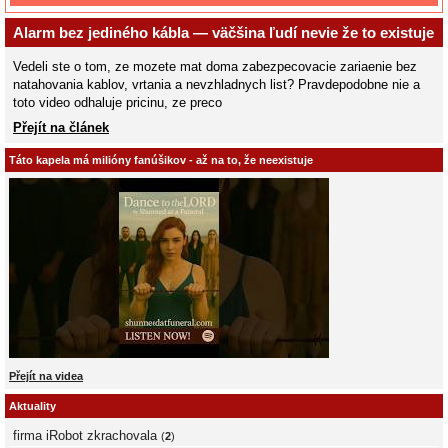
Alarm bez jediného kábla — väčšina ľudí nevie že to existuje
Vedeli ste o tom, ze mozete mat doma zabezpecovacie zariaenie bez
natahovania kablov, vrtania a nevzhladnych list? Pravdepodobne nie a
toto video odhaluje pricinu, ze preco
Přejít na článek
Táto kapela má milióny fanúšikov - až na to, že neexistuje
Přejít na videa
Aktuality
firma iRobot zkrachovala
(
2
)