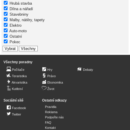
Hrubá stavba
Dílna a nářadí
Stavebniny
Malby, nátěry, tapety
Elektro
Auto-moto
Ostatní
Pokec
Všechny poradny
Počítače
Hry
Debaty
Teraristika
Právo
Akvaristika
Ekonomika
Kutilství
Život
Sociální sítě
Ostatní odkazy
Pravidla
Facebook
Reklama
Twitter
Podpořte nás
FAQ
Kontakt