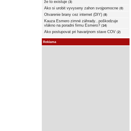
že to existuje
(
3
)
Ako si urobit vyvyseny zahon svojpomocne
(
0
)
Otvarenie brany cez internet (DIY)
(
8
)
Kauza Esmero zimné záhrady...poškodzuje
vlákno na poradni firmu Esmero?
(
14
)
Ako postupovat pri havarijnom stave COV
(
2
)
Reklama