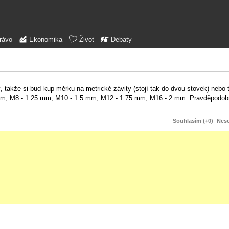
rávo
Ekonomika
Život
Debaty
 takže si buď kup měrku na metrické závity (stojí tak do dvou stovek) nebo 
mm, M8 - 1.25 mm, M10 - 1.5 mm, M12 - 1.75 mm, M16 - 2 mm. Pravděpodobn
Souhlasím (+0)
Neso