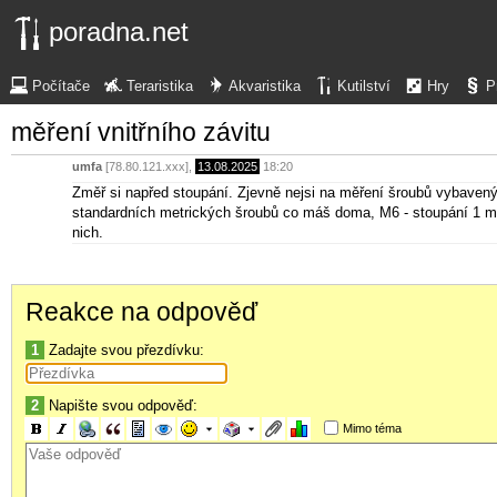
poradna.net
Počítače
Teraristika
Akvaristika
Kutilství
Hry
P
měření vnitřního závitu
umfa
[78.80.121.xxx],
13.08.2025
18:20
Změř si napřed stoupání. Zjevně nejsi na měření šroubů vybavený,
standardních metrických šroubů co máš doma, M6 - stoupání 1 
nich.
Reakce na odpověď
1
Zadajte svou přezdívku:
2
Napište svou odpověď:
Mimo téma