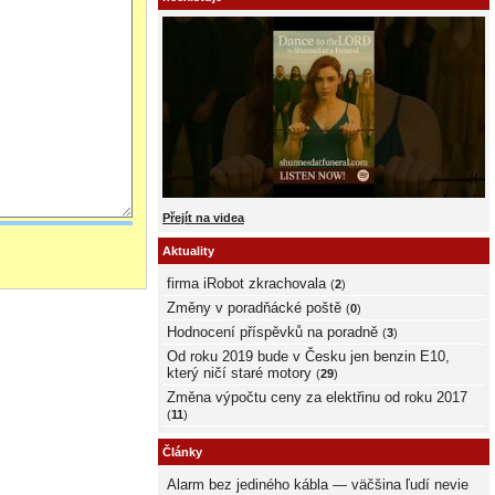
Přejít na videa
Aktuality
firma iRobot zkrachovala
(
2
)
Změny v poradňácké poště
(
0
)
Hodnocení příspěvků na poradně
(
3
)
Od roku 2019 bude v Česku jen benzin E10,
který ničí staré motory
(
29
)
Změna výpočtu ceny za elektřinu od roku 2017
(
11
)
Články
Alarm bez jediného kábla — väčšina ľudí nevie