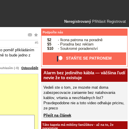
Neregistrovaný
Přihlásit
Registrovat
Podpořte nás
$2
- Ikona patrona na poradně
#5
$5
- Poradna bez reklam
$10
- Soukromé poradenství
to poměř přikládáním
ě to bude jedno z
STAŇTE SE PATRONEM
uhlasím (-0)
Odpovědět
Alarm bez jediného kábla — väčšina ľudí
nevie že to existuje
Vedeli ste o tom, ze mozete mat doma
zabezpecovacie zariaenie bez natahovania
kablov, vrtania a nevzhladnych list?
Pravdepodobne nie a toto video odhaluje pricinu,
ze preco
Přejít na článek
Táto kapela má milióny fanúšikov - až na to, že
neexistuje