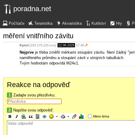
poradna.net
Počítače
Teraristika
Akvaristika
Kutilství
Hry
P
měření vnitřního závitu
Kyncl
[193.179.120.xxx],
12.08.2025
17:46
Nejprve
je třeba změřit měrkami stoupání závitu. Není žádný "j
naměřeného průměru a stoupání závit v strojních tabulkách.
Tvým hodnotám odpovídá M24x1.
Reakce na odpověď
1
Zadajte svou přezdívku:
2
Napište svou odpověď:
Mimo téma