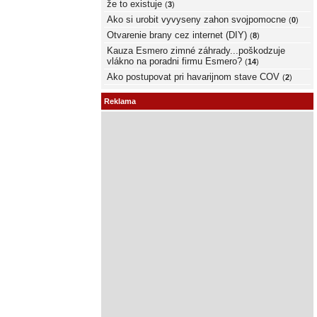
že to existuje
(
3
)
Ako si urobit vyvyseny zahon svojpomocne
(
0
)
Otvarenie brany cez internet (DIY)
(
8
)
Kauza Esmero zimné záhrady...poškodzuje
vlákno na poradni firmu Esmero?
(
14
)
Ako postupovat pri havarijnom stave COV
(
2
)
Reklama