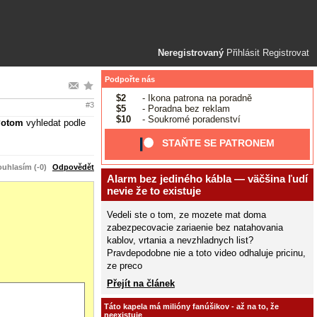
Neregistrovaný
Přihlásit
Registrovat
Podpořte nás
$2
- Ikona patrona na poradně
#3
$5
- Poradna bez reklam
$10
- Soukromé poradenství
Potom
vyhledat podle
STAŇTE SE PATRONEM
uhlasím (-0)
Odpovědět
Alarm bez jediného kábla — väčšina ľudí
nevie že to existuje
Vedeli ste o tom, ze mozete mat doma
zabezpecovacie zariaenie bez natahovania
kablov, vrtania a nevzhladnych list?
Pravdepodobne nie a toto video odhaluje pricinu,
ze preco
Přejít na článek
Táto kapela má milióny fanúšikov - až na to, že
neexistuje