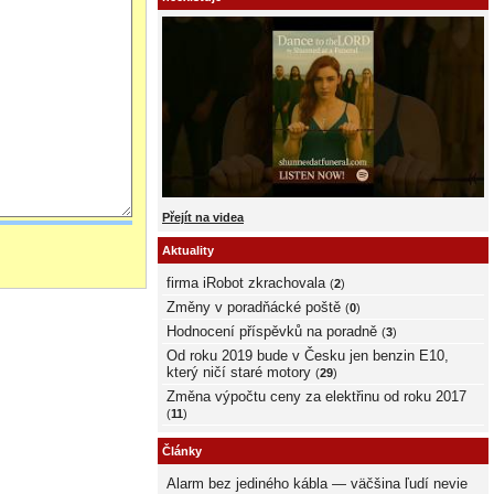
Přejít na videa
Aktuality
firma iRobot zkrachovala
(
2
)
Změny v poradňácké poště
(
0
)
Hodnocení příspěvků na poradně
(
3
)
Od roku 2019 bude v Česku jen benzin E10,
který ničí staré motory
(
29
)
Změna výpočtu ceny za elektřinu od roku 2017
(
11
)
Články
Alarm bez jediného kábla — väčšina ľudí nevie