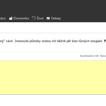
rávo
Ekonomika
Život
Debaty
emný" závit. Jmenovité průměry mohou mít běžně pět šest různých stoupání.
Souhlasím (+0)
Neso