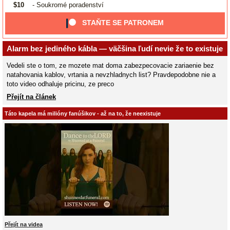
$10
- Soukromé poradenství
STAŇTE SE PATRONEM
Alarm bez jediného kábla — väčšina ľudí nevie že to existuje
Vedeli ste o tom, ze mozete mat doma zabezpecovacie zariaenie bez
natahovania kablov, vrtania a nevzhladnych list? Pravdepodobne nie a
toto video odhaluje pricinu, ze preco
Přejít na článek
Táto kapela má milióny fanúšikov - až na to, že neexistuje
Přejít na videa