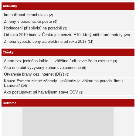
Aktuality
firma iRobot zkrachovala
(
2
)
Změny v poradňácké poště
(
0
)
Hodnocení příspěvků na poradně
(
3
)
Od roku 2019 bude v Česku jen benzin E10, který ničí staré motory
(
29
)
Změna výpočtu ceny za elektřinu od roku 2017
(
11
)
Články
Alarm bez jediného kábla — väčšina ľudí nevie že to existuje
(
3
)
Ako si urobit vyvyseny zahon svojpomocne
(
0
)
Otvarenie brany cez internet (DIY)
(
8
)
Kauza Esmero zimné záhrady...poškodzuje vlákno na poradni firmu
Esmero?
(
14
)
Ako postupovat pri havarijnom stave COV
(
2
)
Reklama