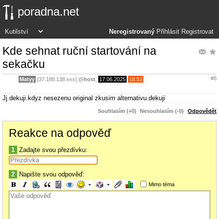
poradna.net
Neregistrovaný
Přihlásit
Registrovat
Kde sehnat ruční startování na
sekačku
#6
Matyy
[37.188.138.xxx]
@
host
,
17.06.2025
18:53
Jj dekuji.kdyz nesezenu original zkusim alternativu.dekuji
Souhlasím (+0)
Nesouhlasím (-0)
Odpovědět
Reakce na odpověď
1
Zadajte svou přezdívku:
2
Napište svou odpověď:
Mimo téma