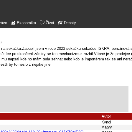
rávo
Ekonomika
Život
Debaty
í)
ání na sekačku.Zaoupil jsem v roce 2023 sekačku sekačce ISKRA, benzínová
e po skončení záruky se ten mechanizmuz rozbil.Vtipné je že prodejce (
 mu napsal kde ho mám teda sehnat nebo kdo je importérem tak se ani nerač
stli by to nešlo z nějaké jiné.
Autor
Kyncl
Matyy