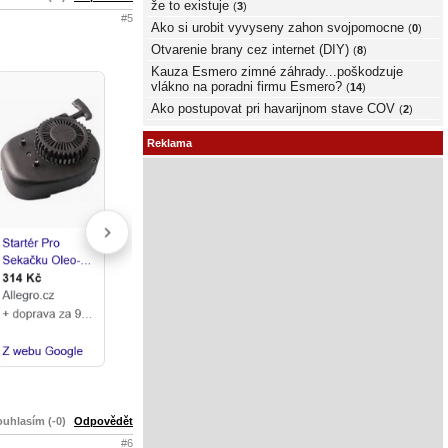
že to existuje
(
3
)
#5
Ako si urobit vyvyseny zahon svojpomocne
(
0
)
Otvarenie brany cez internet (DIY)
(
8
)
Kauza Esmero zimné záhrady...poškodzuje
vlákno na poradni firmu Esmero?
(
14
)
Ako postupovat pri havarijnom stave COV
(
2
)
Reklama
uhlasím (-0)
Odpovědět
#6