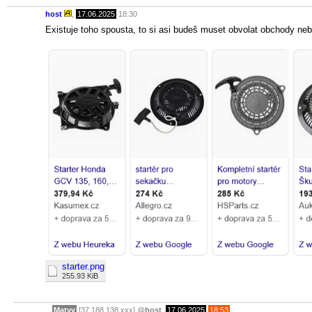
host
,
17.06.2025
18:30
Existuje toho spousta, to si asi budeš muset obvolat obchody nebo
starter.png
255.93 KiB
Matyy
[37.188.138.xxx]
@
host
,
17.06.2025
18:53