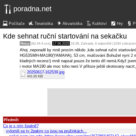
poradna.net
Počítače
Teraristika
Akvaristika
Kutilství
Hry
P
Kde sehnat ruční startování na sekačku
Matyy
[62.44.4.xxx],
17.06.2025
16:38
,
Zahrada
, 6 odpovědí (1034 zobrazen
Ahoj ,neporadil by mně prosím někdo ,kde sehnat ruční startov
HG53SMH-MA190(YAMAHA), 53 cm, mulčování.Bohužel nyní 2 měsíc
kladných recenzí) mně napsal pouze že tento díl nemá.Když jsem
i motor MA190 ale moc toho není.V příloze ještě okotovany nacrt,je
20250617-162539.jpg
441.65 KiB
Předmět
Co je s ním špatně?
vylomili se ty 2pakny co jsou na pružinkách...