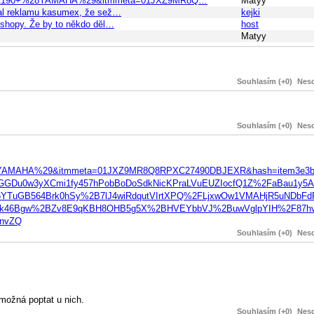
skw=MA190+%28YAMAHA%29&itmmeta=01JXZ9MR8Q…
Matyy
ílal reklamu kasumex, že sež…
kejki
e-shopy. Že by to někdo děl…
host
Matyy
Souhlasím (+0)
Neso
Souhlasím (+0)
Neso
%28YAMAHA%29&itmmeta=01JXZ9MR8Q8RPXC27490DBJEXR&hash=item3e3b8
GDu0w3yXCmi1fy457hPobBoDoSdkNicKPraLVuEUZIocfQ1Z%2FaBau1y5A
YTuGB564Brk0hSy%2B7lJ4wiRdqutVIrtXPQ%2FLjxwOw1VMAHjR5uNDbF
Ek46Bgw%2BZv8E9qKBH8OHB5g5X%2BHVEYbbVJ%2BuwVglpYIH%2F87hv
nvZQ
Souhlasím (+0)
Neso
 možná poptat u nich.
Souhlasím (+0)
Neso