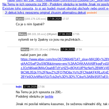
našel jsem jen zde: https://www.ebay.com/itm/267286649714?_
Na Temu je jich spousta za 200,- Podobný obrázku je tenhle Jinak mi pos
Existuje toho spousta, to si asi budeš muset obvolat obchody nebo projít 
Jj dekuji.kdyz nesezenu original zkusim alternativu.dekuji
poslední
Kyncl
[193.179.120.xxx],
17.06.2025
17:37
Co je s ním špatně?
Matyy
[88.101.18.xxx]
@
Kyncl
,
17.06.2025
17:55
vylomili se ty 2pakny co jsou na pružinkách...
Matyy
[88.101.18.xxx]
@
Matyy
,
17.06.2025
17:56
našel jsem jen zde:
https://www.ebay.com/itm/267286649714?_skw=MA190+
gIAAOSwP2toSW36&itmprp=enc%3AAQAKAAAA8FkggFvd1G
zJOzNl6jwk0M4vOpahBTdYsHZ5yj8QhXUlPNzNq%2BWKV45
9tCML051k7j%2FNuvZ%2FQ7NOibcYo%2FCNobKFKRLuXn
2BYk6OUvMNoV51tTcb2lg%3D%3D%7Ctkp%3ABk9SR7qE0-
kejki
,
17.06.2025
17:56
Na Temu je jich spousta za 200,-
Podobný obrázku je
tenhle
Jinak mi posílal reklamu kasumex, že seženou náhradní díly, tak