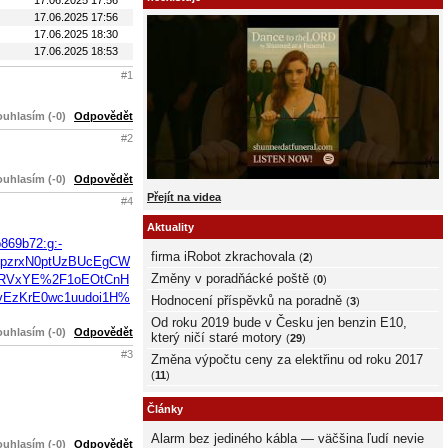
17.06.2025 17:56
17.06.2025 18:30
17.06.2025 18:53
#1
uhlasím (-0)
Odpovědět
#2
uhlasím (-0)
Odpovědět
Přejít na videa
#4
Aktuality
69b72:g:-
firma iRobot zkrachovala
(
2
)
pzrxN0ptUzBUcEgCW
Změny v poradňácké poště
dRVxYE%2F1oEOtCnH
(
0
)
EzKrE0wc1uudoi1H%
Hodnocení příspěvků na poradně
(
3
)
Od roku 2019 bude v Česku jen benzin E10,
uhlasím (-0)
Odpovědět
který ničí staré motory
(
29
)
#3
Změna výpočtu ceny za elektřinu od roku 2017
(
11
)
Články
Alarm bez jediného kábla — väčšina ľudí nevie
uhlasím (-0)
Odpovědět