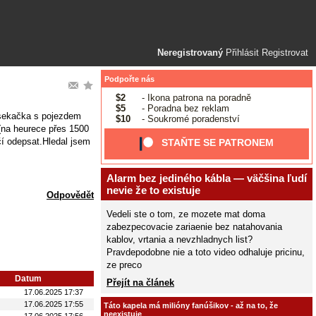
Neregistrovaný
Přihlásit
Registrovat
Podpořte nás
$2
- Ikona patrona na poradně
$5
- Poradna bez reklam
 sekačka s pojezdem
$10
- Soukromé poradenství
na heurece přes 1500
í odepsat.Hledal jsem
STAŇTE SE PATRONEM
Alarm bez jediného kábla — väčšina ľudí
nevie že to existuje
Odpovědět
Vedeli ste o tom, ze mozete mat doma
zabezpecovacie zariaenie bez natahovania
kablov, vrtania a nevzhladnych list?
Pravdepodobne nie a toto video odhaluje pricinu,
ze preco
Datum
Přejít na článek
17.06.2025 17:37
17.06.2025 17:55
Táto kapela má milióny fanúšikov - až na to, že
neexistuje
17.06.2025 17:56