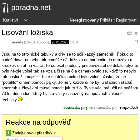
poradna.net
Neregistrovaný
Přihlásit
Registrovat
Lisování ložiska
#3
nerady
[109.81.119.xxx],
20.01.2025
13:31
Jsou na to strojnické tabulky a dřív se to učil každý zámečník. Pokud to
budeš dávat na sebe tak pomůže dát ložisko na pár hodin do mrazáku a
kroužek ohřát na vařiči. To co psal předešlý přispěvovatel se dělalo když to
bylo někde volné tak se vzala číselná 8 a osmerkovalo se, když to nebylo
tak posloužil majzlík. Také se dělalo pokud bylo volné ložisko, že se
"potáhlo" cínem pomocí pájky. Jo ne v každé dílně byl u státních statků
soustruh a člověk si musel poradit jak to šlo. Tyhle věci mě učil na počátku
70 let důchodce, který byl za války nasazený na opravách válečné
techniky.
Souhlasím (+1)
Nesouhlasím (-0)
Odpovědět
Reakce na odpověď
1
Zadajte svou přezdívku: