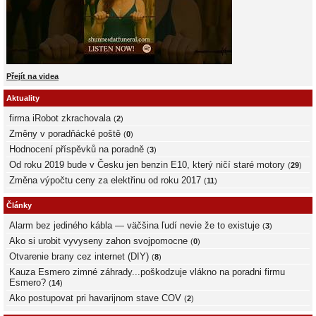
Přejít na videa
Aktuality
firma iRobot zkrachovala
(
2
)
Změny v poradňácké poště
(
0
)
Hodnocení příspěvků na poradně
(
3
)
Od roku 2019 bude v Česku jen benzin E10, který ničí staré motory
(
29
)
Změna výpočtu ceny za elektřinu od roku 2017
(
11
)
Články
Alarm bez jediného kábla — väčšina ľudí nevie že to existuje
(
3
)
Ako si urobit vyvyseny zahon svojpomocne
(
0
)
Otvarenie brany cez internet (DIY)
(
8
)
Kauza Esmero zimné záhrady...poškodzuje vlákno na poradni firmu
Esmero?
(
14
)
Ako postupovat pri havarijnom stave COV
(
2
)