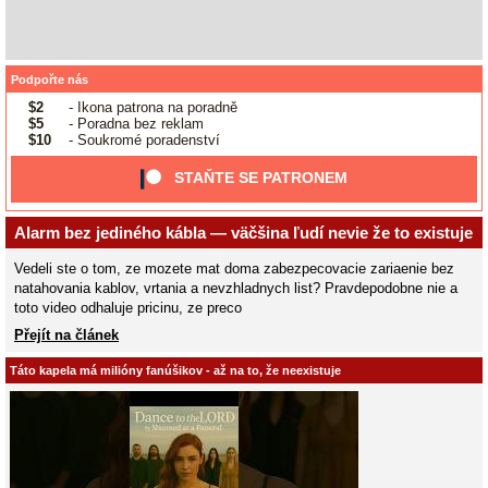
Podpořte nás
$2
- Ikona patrona na poradně
$5
- Poradna bez reklam
$10
- Soukromé poradenství
STAŇTE SE PATRONEM
Alarm bez jediného kábla — väčšina ľudí nevie že to existuje
Vedeli ste o tom, ze mozete mat doma zabezpecovacie zariaenie bez
natahovania kablov, vrtania a nevzhladnych list? Pravdepodobne nie a
toto video odhaluje pricinu, ze preco
Přejít na článek
Táto kapela má milióny fanúšikov - až na to, že neexistuje