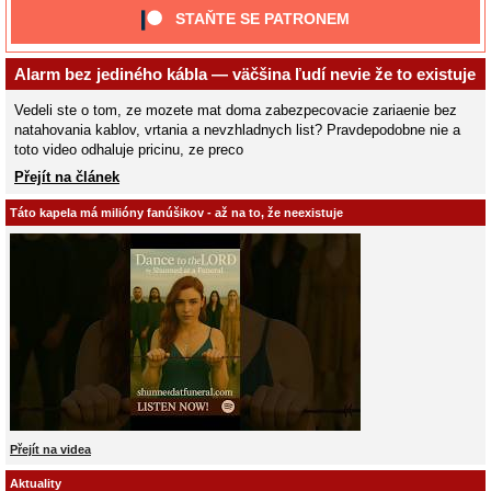
STAŇTE SE PATRONEM
Alarm bez jediného kábla — väčšina ľudí nevie že to existuje
Vedeli ste o tom, ze mozete mat doma zabezpecovacie zariaenie bez
natahovania kablov, vrtania a nevzhladnych list? Pravdepodobne nie a
toto video odhaluje pricinu, ze preco
Přejít na článek
Táto kapela má milióny fanúšikov - až na to, že neexistuje
Přejít na videa
Aktuality