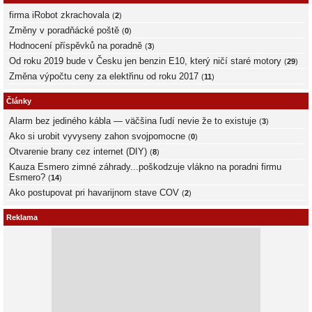
firma iRobot zkrachovala
(
2
)
Změny v poradňácké poště
(
0
)
Hodnocení příspěvků na poradně
(
3
)
Od roku 2019 bude v Česku jen benzin E10, který ničí staré motory
(
29
)
Změna výpočtu ceny za elektřinu od roku 2017
(
11
)
Články
Alarm bez jediného kábla — väčšina ľudí nevie že to existuje
(
3
)
Ako si urobit vyvyseny zahon svojpomocne
(
0
)
Otvarenie brany cez internet (DIY)
(
8
)
Kauza Esmero zimné záhrady...poškodzuje vlákno na poradni firmu
Esmero?
(
14
)
Ako postupovat pri havarijnom stave COV
(
2
)
Reklama