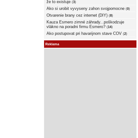
že to existuje
(
3
)
Ako si urobit vyvyseny zahon svojpomocne
(
0
)
Otvarenie brany cez internet (DIY)
(
8
)
Kauza Esmero zimné záhrady...poškodzuje
vlákno na poradni firmu Esmero?
(
14
)
Ako postupovat pri havarijnom stave COV
(
2
)
Reklama