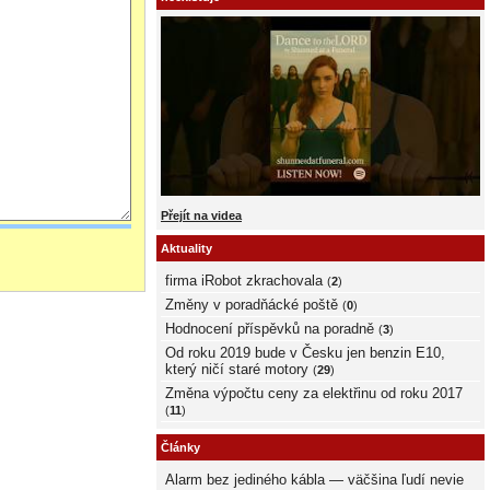
Přejít na videa
Aktuality
firma iRobot zkrachovala
(
2
)
Změny v poradňácké poště
(
0
)
Hodnocení příspěvků na poradně
(
3
)
Od roku 2019 bude v Česku jen benzin E10,
který ničí staré motory
(
29
)
Změna výpočtu ceny za elektřinu od roku 2017
(
11
)
Články
Alarm bez jediného kábla — väčšina ľudí nevie