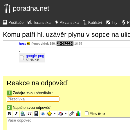
poradna.net
Počítače
Teraristika
Akvaristika
Kutilství
Hry
P
Komu patří hl. uzávěr plynu v sopce na ul
host
@
medvidek 180
,
29.09.2024
16:55
.
google.png
52.45 KiB
Reakce na odpověď
1
Zadajte svou přezdívku:
2
Napište svou odpověď:
Mimo téma