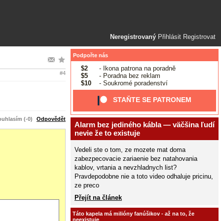
Neregistrovaný
Přihlásit
Registrovat
Podpořte nás
$2
- Ikona patrona na poradně
#4
$5
- Poradna bez reklam
$10
- Soukromé poradenství
STAŇTE SE PATRONEM
uhlasím (-0)
Odpovědět
Alarm bez jediného kábla — väčšina ľudí
nevie že to existuje
Vedeli ste o tom, ze mozete mat doma
zabezpecovacie zariaenie bez natahovania
kablov, vrtania a nevzhladnych list?
Pravdepodobne nie a toto video odhaluje pricinu,
ze preco
Přejít na článek
Táto kapela má milióny fanúšikov - až na to, že
neexistuje