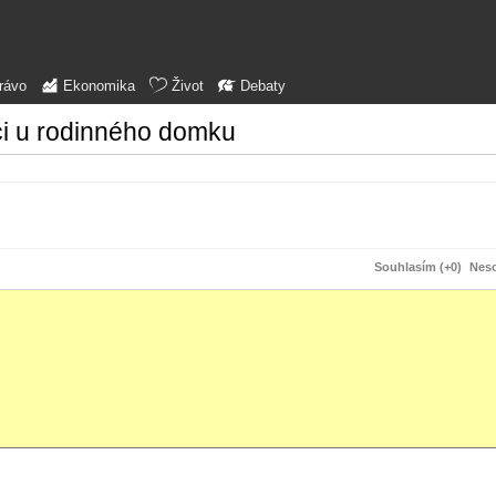
rávo
Ekonomika
Život
Debaty
ici u rodinného domku
Souhlasím (+0)
Neso