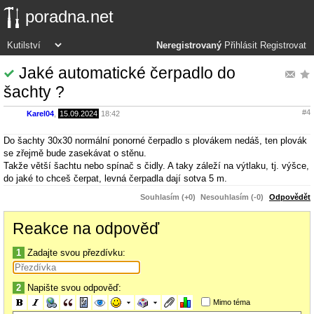
poradna.net
Neregistrovaný
Přihlásit
Registrovat
Jaké automatické čerpadlo do
šachty ?
#4
Karel04
,
15.09.2024
18:42
Do šachty 30x30 normální ponorné čerpadlo s plovákem nedáš, ten plovák
se zřejmě bude zasekávat o stěnu.
Takže větší šachtu nebo spínač s čidly. A taky záleží na výtlaku, tj. výšce,
do jaké to chceš čerpat, levná čerpadla dají sotva 5 m.
Souhlasím (+0)
Nesouhlasím (-0)
Odpovědět
Reakce na odpověď
1
Zadajte svou přezdívku:
2
Napište svou odpověď:
Mimo téma