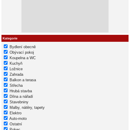
Kategorie
Bydlení obecně
Obývací pokoj
Koupelna a WC
Kuchyň
Ložnice
Zahrada
Balkon a terasa
Střecha
Hrubá stavba
Dílna a nářadí
Stavebniny
Malby, nátěry, tapety
Elektro
Auto-moto
Ostatní
Pokec