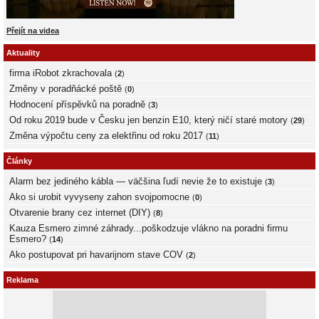
Přejít na videa
Aktuality
firma iRobot zkrachovala
(
2
)
Změny v poradňácké poště
(
0
)
Hodnocení příspěvků na poradně
(
3
)
Od roku 2019 bude v Česku jen benzin E10, který ničí staré motory
(
29
)
Změna výpočtu ceny za elektřinu od roku 2017
(
11
)
Články
Alarm bez jediného kábla — väčšina ľudí nevie že to existuje
(
3
)
Ako si urobit vyvyseny zahon svojpomocne
(
0
)
Otvarenie brany cez internet (DIY)
(
8
)
Kauza Esmero zimné záhrady...poškodzuje vlákno na poradni firmu
Esmero?
(
14
)
Ako postupovat pri havarijnom stave COV
(
2
)
Reklama