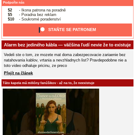
Podpořte nás
$2
- Ikona patrona na poradně
$5
- Poradna bez reklam
$10
- Soukromé poradenství
STAŇTE SE PATRONEM
Alarm bez jediného kábla — väčšina ľudí nevie že to existuje
Vedeli ste o tom, ze mozete mat doma zabezpecovacie zariaenie bez
natahovania kablov, vrtania a nevzhladnych list? Pravdepodobne nie a
toto video odhaluje pricinu, ze preco
Přejít na článek
Táto kapela má milióny fanúšikov - až na to, že neexistuje