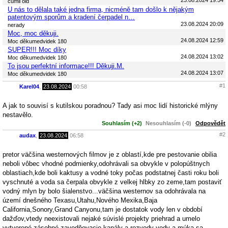
čumil old
U nás to dělala také jedna firma, nicméně tam došlo k nějakým
patentovým sporům a kradení čerpadel n…
23.08.2024 20:09
nerady
Moc, moc děkuji.
24.08.2024 12:59
Moc děkumedvidek 180
SUPER!!! Moc díky
24.08.2024 13:02
Moc děkumedvidek 180
To jsou perfektní informace!!! Děkuji.M.
24.08.2024 13:07
Moc děkumedvidek 180
#1
Karel04
,
23.08.2024
00:58
A jak to souvisí s kutilskou poradnou? Tady asi moc lidí historické mlýny
nestavělo.
Souhlasím (+2)
Nesouhlasím (-0)
Odpovědět
#2
audax
,
23.08.2024
06:58
pretor väčšina westernových filmov je z oblastí,kde pre pestovanie obilia
neboli vôbec vhodné podmienky,odohrávali sa obvykle v polopúštnych
oblastiach,kde boli kaktusy a vodné toky počas podstatnej časti roku boli
vyschnuté a voda sa čerpala obvykle z velkej hlbky zo zeme,tam postaviť
vodný mlyn by bolo šialenstvo...väčšina westernov sa odohrávala na
území dnešného Texasu,Utahu,Nového Mexika,Baja
California,Sonory,Grand Canyonu,tam je dostatok vody len v období
dažďov,vtedy neexistovali nejaké súvislé projekty priehrad a umelo
vytvorené zásobné zavodňovacie kanály a rozvody vody a múka sa