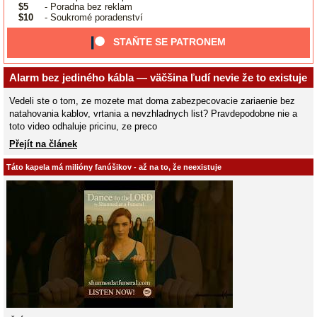
$5
- Poradna bez reklam
$10
- Soukromé poradenství
STAŇTE SE PATRONEM
Alarm bez jediného kábla — väčšina ľudí nevie že to existuje
Vedeli ste o tom, ze mozete mat doma zabezpecovacie zariaenie bez
natahovania kablov, vrtania a nevzhladnych list? Pravdepodobne nie a
toto video odhaluje pricinu, ze preco
Přejít na článek
Táto kapela má milióny fanúšikov - až na to, že neexistuje