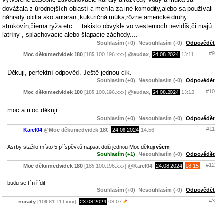
dovážala z úrodnejších oblastí a menila za iné komodity,alebo sa používali
náhrady obilia ako amarant,kukuričná múka,rôzne americké druhy
strukovín,čierna ryža etc.....takisto obvykle vo westernoch nevidíš,či majú
latríny , splachovacie alebo šlapacie záchody....
Souhlasím (+0)
Nesouhlasím (-0)
Odpovědět
#9
Moc děkumedvidek 180
[185.100.196.xxx]
@
audax
,
24.08.2024
13:11
Děkuji, perfektní odpověď. Ještě jednou dík.
Souhlasím (+0)
Nesouhlasím (-0)
Odpovědět
#10
Moc děkumedvidek 180
[185.100.196.xxx]
@
audax
,
24.08.2024
13:12
moc a moc děkuji
Souhlasím (+0)
Nesouhlasím (-0)
Odpovědět
#11
Karel04
@
Moc děkumedvidek 180
,
24.08.2024
14:56
Asi by stačilo místo 5 příspěvků napsat dolů jednou Moc děkuji
všem
.
Souhlasím (+1)
Nesouhlasím (-0)
Odpovědět
#12
Moc děkumedvidek 180
[185.100.196.xxx]
@
Karel04
,
24.08.2024
18:15
budu se tím řídit
Souhlasím (+0)
Nesouhlasím (-0)
Odpovědět
#3
nerady
[109.81.119.xxx],
23.08.2024
08:07