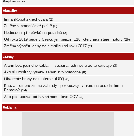
Přejít na videa
Aktuality
firma iRobot zkrachovala
(
2
)
Změny v poradňácké poště
(
0
)
Hodnocení příspěvků na poradně
(
3
)
Od roku 2019 bude v Česku jen benzin E10, který ničí staré motory
(
29
)
Změna výpočtu ceny za elektřinu od roku 2017
(
11
)
Články
Alarm bez jediného kábla — väčšina ľudí nevie že to existuje
(
3
)
Ako si urobit vyvyseny zahon svojpomocne
(
0
)
Otvarenie brany cez internet (DIY)
(
8
)
Kauza Esmero zimné záhrady...poškodzuje vlákno na poradni firmu
Esmero?
(
14
)
Ako postupovat pri havarijnom stave COV
(
2
)
Reklama