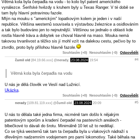
Větrná kola byla čerpadla na vodu - to kolo byl patent amerického
vynálezce. Šerifské hvězdy s kruhem byly u Texas Ranger. V té době se
tam byly hlavní potravinou fazole.
Mlýn na mouku s "americkým" lopatkovým kolem je jeden i v naší
republice. Většina westernů souvisela s výstavbou železnice a osidlováním
a tak bylo budováno jen to nejnutnější. Většinou se jednalo o oblasti kde
rostla hlavně tráva a dobytek se choval hlavně na maso. Mouka nemá
takovou trvanlivost a těžko sis jí mohl vzít na dalekou cestu, pečivo by to
ztvrdlo, proto byly přílohou hlavně fazole.
Souhlasím (+0)
Nesouhlasím (-0)
Odpovědět
#4
čumil old
[84.19.66.xxx]
@
nerady
,
23.08.2024
19:54
Větrná kola byla čerpadla na vodu
U nás je dělá člověk ve Veslí nad Lužnicí.
Ukázka
.
Souhlasím (+0)
Nesouhlasím (-0)
Odpovědět
#5
nerady
[109.81.119.xxx]
@
čumil old
,
23.08.2024
20:09
U nás to dělala také jedna firma, nicméně tam došlo k nějakým
patentovým sporům a kradení čerpadel na pastevních areálech -
blbečkové to dávali do šrotu. Minimálně 10 let už to nedělají.
Co se týká westernů tak tam ta čerpadla byla u vlakových nádraží s
dřevěným nadzemním vodojemem pro parní lokomotivy. Také běhala na