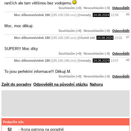
rančích ale tam většinou bez vodojemu.
Souhlasím (+0)
Nesouhlasím (-0)
Odpovědět
#6
Moc děkumedvidek 180
[185.100.196.xxx]
@
nerady
,
24.08.2024
12:59
Moc, moc děkuji.
Souhlasím (+0)
Nesouhlasím (-0)
Odpovědět
#7
Moc děkumedvidek 180
[185.100.196.xxx]
@
čumil old
,
24.08.2024
13:02
SUPER!!! Moc díky
Souhlasím (+0)
Nesouhlasím (-0)
Odpovědět
#8
Moc děkumedvidek 180
[185.100.196.xxx]
@
nerady
,
24.08.2024
13:07
To jsou perfektní informace!!! Děkuji.M.
Souhlasím (+0)
Nesouhlasím (-0)
Odpovědět
Zpět do poradny
Odpovědět na původní otázku
Nahoru
Podpořte nás
$2
- Ikona patrona na poradně