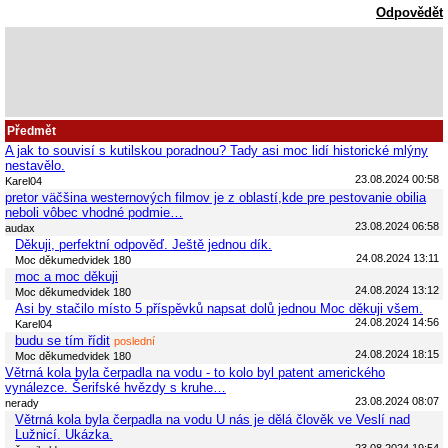
Odpovědět
Předmět
A jak to souvisí s kutilskou poradnou? Tady asi moc lidí historické mlýny
nestavělo.
23.08.2024 00:58
Karel04
pretor väčšina westernových filmov je z oblastí,kde pre pestovanie obilia
neboli vôbec vhodné podmie…
23.08.2024 06:58
audax
Děkuji, perfektní odpověď. Ještě jednou dík.
24.08.2024 13:11
Moc děkumedvidek 180
moc a moc děkuji
24.08.2024 13:12
Moc děkumedvidek 180
Asi by stačilo místo 5 příspěvků napsat dolů jednou Moc děkuji všem.
24.08.2024 14:56
Karel04
budu se tím řídit
poslední
24.08.2024 18:15
Moc děkumedvidek 180
Větrná kola byla čerpadla na vodu - to kolo byl patent amerického
vynálezce. Šerifské hvězdy s kruhe…
23.08.2024 08:07
nerady
Větrná kola byla čerpadla na vodu U nás je dělá člověk ve Veslí nad
Lužnicí. Ukázka.
23.08.2024 19:54