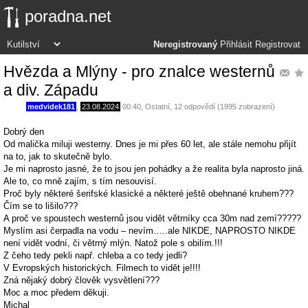
poradna.net
Neregistrovaný
Přihlásit
Registrovat
Hvězda a Mlýny - pro znalce westernů
a div. Západu
medvidek181
,
23.08.2024
00:40
,
Ostatní
, 12 odpovědí (1995 zobrazení)
Dobrý den
Od malička miluji westerny. Dnes je mi přes 60 let, ale stále nemohu přijít
na to, jak to skutečně bylo.
Je mi naprosto jasné, že to jsou jen pohádky a že realita byla naprosto jiná.
Ale to, co mně zajím, s tím nesouvisí.
Proč byly některé šerifské klasické a některé ještě obehnané kruhem???
Čím se to lišilo???
A proč ve spoustech westernů jsou vidět větrníky cca 30m nad zemí?????
Myslím asi čerpadla na vodu – nevím…..ale NIKDE, NAPROSTO NIKDE
není vidět vodní, či větrný mlýn. Natož pole s obilím.!!!
Z čeho tedy pekli např. chleba a co tedy jedli?
V Evropských historických. Filmech to vidět je!!!!
Zná nějaký dobrý člověk vysvětlení???
Moc a moc předem děkuji.
Michal