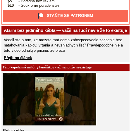
$5
- Poradna bez reklam
$10
- Soukromé poradenství
STAŇTE SE PATRONEM
Alarm bez jediného kábla — väčšina ľudí nevie že to existuje
Vedeli ste o tom, ze mozete mat doma zabezpecovacie zariaenie bez
natahovania kablov, vrtania a nevzhladnych list? Pravdepodobne nie a
toto video odhaluje pricinu, ze preco
Přejít na článek
Táto kapela má milióny fanúšikov - až na to, že neexistuje
Přejít na videa