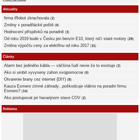
Aktuality
firma iRobot zkrachovala
(
2
)
Změny v poradňácké poště
(
0
)
Hodnocení příspěvků na poradně
(
3
)
Od roku 2019 bude v Česku jen benzin E10, který ničí staré motory
(
29
)
Změna výpočtu ceny za elektřinu od roku 2017
(
11
)
Články
Alarm bez jediného kábla — väčšina ľudí nevie že to existuje
(
3
)
Ako si urobit vyvyseny zahon svojpomocne
(
0
)
Otvarenie brany cez internet (DIY)
(
8
)
Kauza Esmero zimné záhrady...poškodzuje vlákno na poradni firmu
Esmero?
(
14
)
Ako postupovat pri havarijnom stave COV
(
2
)
Reklama