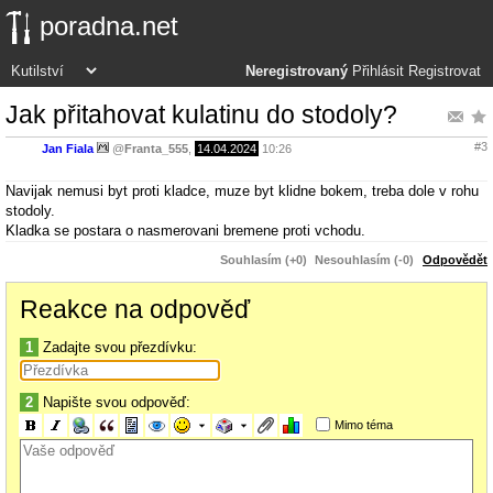
poradna.net
Neregistrovaný
Přihlásit
Registrovat
Jak přitahovat kulatinu do stodoly?
#3
Jan Fiala
@
Franta_555
,
14.04.2024
10:26
Navijak nemusi byt proti kladce, muze byt klidne bokem, treba dole v rohu
stodoly.
Kladka se postara o nasmerovani bremene proti vchodu.
Souhlasím (+0)
Nesouhlasím (-0)
Odpovědět
Reakce na odpověď
1
Zadajte svou přezdívku:
2
Napište svou odpověď:
Mimo téma