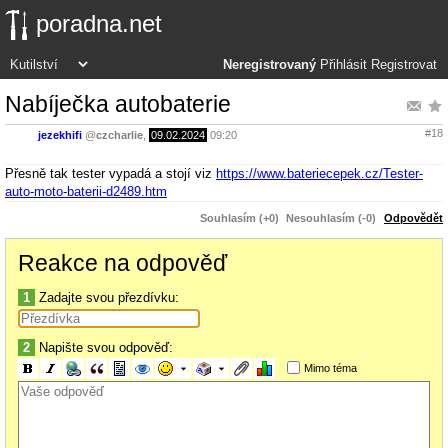
poradna.net
Neregistrovaný
Přihlásit
Registrovat
Nabíječka autobaterie
#18
jezekhifi
@
czcharlie
,
09.02.2024
09:20
Přesně tak tester vypadá a stojí viz
https://www.bateriecepek.cz/Tester-
auto-moto-baterii-d2489.htm
Souhlasím (+0)
Nesouhlasím (-0)
Odpovědět
Reakce na odpověď
1
Zadajte svou přezdívku:
2
Napište svou odpověď:
Mimo téma