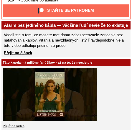
$10
- Soukromé poradenství
STAŇTE SE PATRONEM
Alarm bez jediného kábla — väčšina ľudí nevie že to existuje
Vedeli ste o tom, ze mozete mat doma zabezpecovacie zariaenie bez
natahovania kablov, vrtania a nevzhladnych list? Pravdepodobne nie a
toto video odhaluje pricinu, ze preco
Přejít na článek
Táto kapela má milióny fanúšikov - až na to, že neexistuje
Přejít na videa