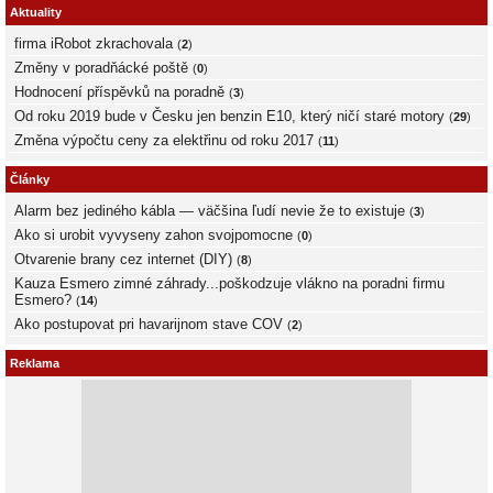
Aktuality
firma iRobot zkrachovala
(
2
)
Změny v poradňácké poště
(
0
)
Hodnocení příspěvků na poradně
(
3
)
Od roku 2019 bude v Česku jen benzin E10, který ničí staré motory
(
29
)
Změna výpočtu ceny za elektřinu od roku 2017
(
11
)
Články
Alarm bez jediného kábla — väčšina ľudí nevie že to existuje
(
3
)
Ako si urobit vyvyseny zahon svojpomocne
(
0
)
Otvarenie brany cez internet (DIY)
(
8
)
Kauza Esmero zimné záhrady...poškodzuje vlákno na poradni firmu
Esmero?
(
14
)
Ako postupovat pri havarijnom stave COV
(
2
)
Reklama