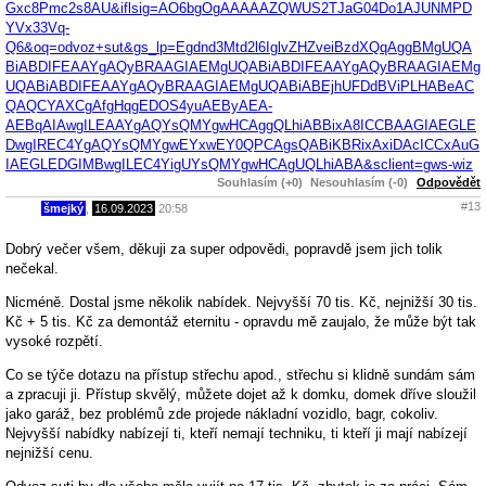
Gxc8Pmc2s8AU&iflsig=AO6bgOgAAAAAZQWUS2TJaG04Do1AJUNMPD
YVx33Vq-
Q6&oq=odvoz+sut&gs_lp=Egdnd3Mtd2l6IglvZHZveiBzdXQqAggBMgUQA
BiABDIFEAAYgAQyBRAAGIAEMgUQABiABDIFEAAYgAQyBRAAGIAEMg
UQABiABDIFEAAYgAQyBRAAGIAEMgUQABiABEjhUFDdBViPLHABeAC
QAQCYAXCgAfgHqgEDOS4yuAEByAEA-
AEBqAIAwgILEAAYgAQYsQMYgwHCAggQLhiABBixA8ICCBAAGIAEGLE
DwgIREC4YgAQYsQMYgwEYxwEY0QPCAgsQABiKBRixAxiDAcICCxAuG
IAEGLEDGIMBwgILEC4YigUYsQMYgwHCAgUQLhiABA&sclient=gws-wiz
Souhlasím (+0)
Nesouhlasím (-0)
Odpovědět
#13
šmejký
,
16.09.2023
20:58
Dobrý večer všem, děkuji za super odpovědi, popravdě jsem jich tolik
nečekal.
Nicméně. Dostal jsme několik nabídek. Nejvyšší 70 tis. Kč, nejnižší 30 tis.
Kč + 5 tis. Kč za demontáž eternitu - opravdu mě zaujalo, že může být tak
vysoké rozpětí.
Co se týče dotazu na přístup střechu apod., střechu si klidně sundám sám
a zpracuji ji. Přístup skvělý, můžete dojet až k domku, domek dříve sloužil
jako garáž, bez problémů zde projede nákladní vozidlo, bagr, cokoliv.
Nejvyšší nabídky nabízejí ti, kteří nemají techniku, ti kteří ji mají nabízejí
nejnižší cenu.