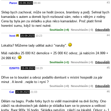
#3
Paron
,
15.09.2023
09:44
Sklep bych zachoval, může se hodit (ovoce, brambory a pod). Sehnal bych
kamaráda s autem a domek bych rozboural sám, nebo s někým z rodiny.
Cena by byla jen za skládku a plus něco kamarádovi. Proč platit firmě
horentní sumu, když to není nutné.
Souhlasím (+4)
Nesouhlasím (-0)
Odpovědět
#4
host
,
15.09.2023
10:23
Lokalita? Můžeme tady udělat aukci "naruby".
Máš nabídku 25 000 Kč demolice + 25 000 Kč odvoz, já nabízím 24.999 +
24.999 Kč.
Souhlasím (+1)
Nesouhlasím (-0)
Odpovědět
#5
E250TD
,
15.09.2023
16:29
Dříve se to bourání a odvoz podařilo domluvit v místní hospodě za pár
minut . A levně ..nejde to i nyní ?
Souhlasím (+0)
Nesouhlasím (-0)
Odpovědět
#6
Cat
,
15.09.2023
21:03
Dělám na bagru. Podle fotky bych to viděl maximálně na dvě šichty. Ono
záleží na okolnostech jak daleko je skládka kam se to poveze a velikost
korby. Bagr 900x 16 hodin. Skládka netuším, záleží na lokalitě. Odvoz +- 1