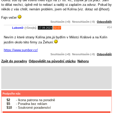
Odvoz suti by dle všeho mělo vyjít na 17 tis. Kč, zbytek je za práci. Sám
to dělat nechci, úplně mě to nebaví a raději si zaplatím za odvoz. Pokud by
někdo z vás chtěl, nemám problém, jsem od Kolína (viz. dotaz od @host).
Fajn večer
Souhlasím (+0)
Nesouhlasím (-0)
Odpovědět
#14
Lubomír
@
šmejký
,
17.09.2023
02:07
Nevím z které strany Kolína jste,já bydlím v Městci Králové a na Kolín
jezdím okolo této firmy za Žehuní.
https://www.sumbor.cz/
Souhlasím (+0)
Nesouhlasím (-0)
Odpovědět
Zpět do poradny
Odpovědět na původní otázku
Nahoru
Podpořte nás
$2
- Ikona patrona na poradně
$5
- Poradna bez reklam
$10
- Soukromé poradenství