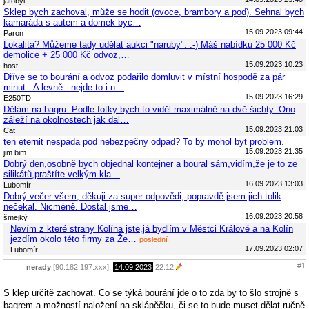
jatobyl
Sklep bych zachoval, může se hodit (ovoce, brambory a pod). Sehnal bych
kamaráda s autem a domek byc…
15.09.2023 09:44
Paron
Lokalita? Můžeme tady udělat aukci "naruby". :-) Máš nabídku 25 000 Kč
demolice + 25 000 Kč odvoz,…
15.09.2023 10:23
host
Dříve se to bourání a odvoz podařilo domluvit v místní hospodě za pár
minut . A levně ..nejde to i n…
15.09.2023 16:29
E250TD
Dělám na bagru. Podle fotky bych to viděl maximálně na dvě šichty. Ono
záleží na okolnostech jak dal…
15.09.2023 21:03
Cat
ten eternit nespada pod nebezpečny odpad? To by mohol byt problem.
15.09.2023 21:35
jim bim
Dobrý den,osobně bych objednal kontejner a boural sám,vidím,že je to ze
silikátů,praštíte velkým kla…
16.09.2023 13:03
Lubomír
Dobrý večer všem, děkuji za super odpovědi, popravdě jsem jich tolik
nečekal. Nicméně. Dostal jsme…
16.09.2023 20:58
šmejký
Nevím z které strany Kolína jste,já bydlím v Městci Králové a na Kolín
jezdím okolo této firmy za Že…
poslední
17.09.2023 02:07
Lubomír
#1
nerady
[90.182.197.xxx],
14.09.2023
22:12
S klep určitě zachovat. Co se týká bourání jde o to zda by to šlo strojně s
bagrem a možností naložení na sklápěčku, či se to bude muset dělat ručně