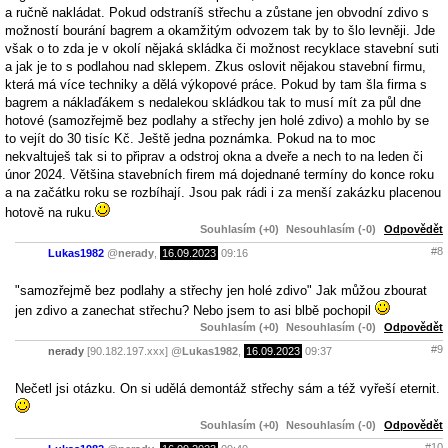
a ručně nakládat. Pokud odstraníš střechu a zůstane jen obvodní zdivo s
možností bourání bagrem a okamžitým odvozem tak by to šlo levněji. Jde
však o to zda je v okolí nějaká skládka či možnost recyklace stavební suti
a jak je to s podlahou nad sklepem. Zkus oslovit nějakou stavební firmu,
která má více techniky a dělá výkopové práce. Pokud by tam šla firma s
bagrem a náklaďákem s nedalekou skládkou tak to musí mít za půl dne
hotové (samozřejmě bez podlahy a střechy jen holé zdivo) a mohlo by se
to vejít do 30 tisíc Kč. Ještě jedna poznámka. Pokud na to moc
nekvaltuješ tak si to připrav a odstroj okna a dveře a nech to na leden či
únor 2024. Většina stavebních firem má dojednané termíny do konce roku
a na začátku roku se rozbíhají. Jsou pak rádi i za menší zakázku placenou
hotově na ruku.
Souhlasím (+0)
Nesouhlasím (-0)
Odpovědět
#8
Lukas1982
@
nerady
,
16.09.2023
09:16
"samozřejmě bez podlahy a střechy jen holé zdivo" Jak můžou zbourat
jen zdivo a zanechat střechu? Nebo jsem to asi blbě pochopil
Souhlasím (+0)
Nesouhlasím (-0)
Odpovědět
#9
nerady
[90.182.197.xxx]
@
Lukas1982
,
16.09.2023
09:37
Nečetl jsi otázku. On si udělá demontáž střechy sám a též vyřeší eternit.
Souhlasím (+0)
Nesouhlasím (-0)
Odpovědět
#10