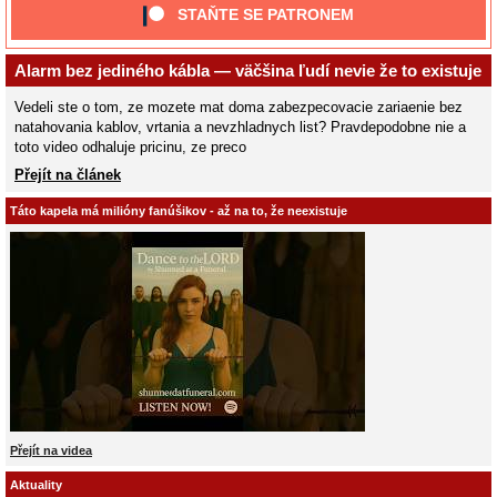
STAŇTE SE PATRONEM
Alarm bez jediného kábla — väčšina ľudí nevie že to existuje
Vedeli ste o tom, ze mozete mat doma zabezpecovacie zariaenie bez
natahovania kablov, vrtania a nevzhladnych list? Pravdepodobne nie a
toto video odhaluje pricinu, ze preco
Přejít na článek
Táto kapela má milióny fanúšikov - až na to, že neexistuje
Přejít na videa
Aktuality