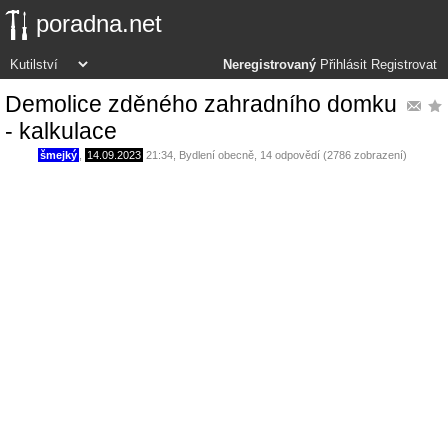
poradna.net
Neregistrovaný
Přihlásit
Registrovat
Demolice zděného zahradního domku
- kalkulace
šmejký
,
14.09.2023
21:34
,
Bydlení obecně
, 14 odpovědí (2786 zobrazení)