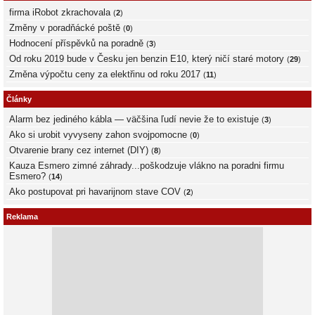
firma iRobot zkrachovala
(
2
)
Změny v poradňácké poště
(
0
)
Hodnocení příspěvků na poradně
(
3
)
Od roku 2019 bude v Česku jen benzin E10, který ničí staré motory
(
29
)
Změna výpočtu ceny za elektřinu od roku 2017
(
11
)
Články
Alarm bez jediného kábla — väčšina ľudí nevie že to existuje
(
3
)
Ako si urobit vyvyseny zahon svojpomocne
(
0
)
Otvarenie brany cez internet (DIY)
(
8
)
Kauza Esmero zimné záhrady...poškodzuje vlákno na poradni firmu
Esmero?
(
14
)
Ako postupovat pri havarijnom stave COV
(
2
)
Reklama