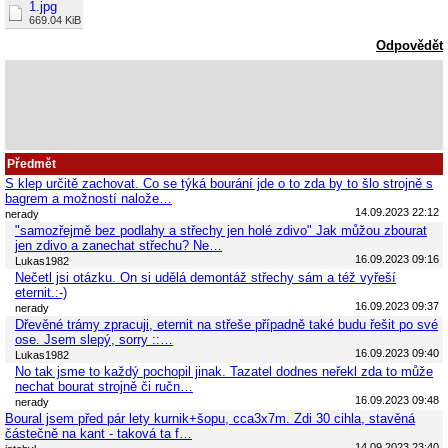
1.jpg
669.04 KiB
Odpovědět
Předmět
S klep určitě zachovat. Co se týká bourání jde o to zda by to šlo strojně s
bagrem a možností nalože…
14.09.2023 22:12
nerady
"samozřejmě bez podlahy a střechy jen holé zdivo" Jak můžou zbourat
jen zdivo a zanechat střechu? Ne…
16.09.2023 09:16
Lukas1982
Nečetl jsi otázku. On si udělá demontáž střechy sám a též vyřeší
eternit.:-)
16.09.2023 09:37
nerady
Dřevěné trámy zpracuji, eternit na střeše případně také budu řešit po své
ose. Jsem slepý, sorry ::…
16.09.2023 09:40
Lukas1982
No tak jsme to každý pochopil jinak. Tazatel dodnes neřekl zda to může
nechat bourat strojně či ručn…
16.09.2023 09:48
nerady
Boural jsem před pár lety kurnik+šopu, cca3x7m. Zdi 30 cihla, stavěná
částečně na kant - taková ta f…
14.09.2023 23:40