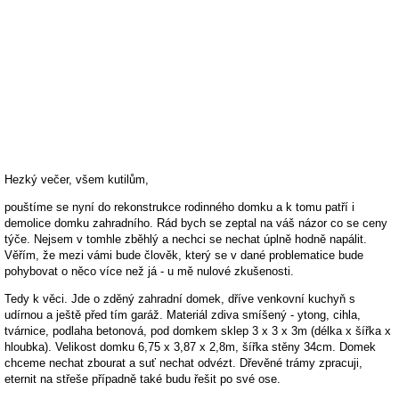
Hezký večer, všem kutilům,
pouštíme se nyní do rekonstrukce rodinného domku a k tomu patří i
demolice domku zahradního. Rád bych se zeptal na váš názor co se ceny
týče. Nejsem v tomhle zběhlý a nechci se nechat úplně hodně napálit.
Věřím, že mezi vámi bude člověk, který se v dané problematice bude
pohybovat o něco více než já - u mě nulové zkušenosti.
Tedy k věci. Jde o zděný zahradní domek, dříve venkovní kuchyň s
udírnou a ještě před tím garáž. Materiál zdiva smíšený - ytong, cihla,
tvárnice, podlaha betonová, pod domkem sklep 3 x 3 x 3m (délka x šířka x
hloubka). Velikost domku 6,75 x 3,87 x 2,8m, šířka stěny 34cm. Domek
chceme nechat zbourat a suť nechat odvézt. Dřevěné trámy zpracuji,
eternit na střeše případně také budu řešit po své ose.