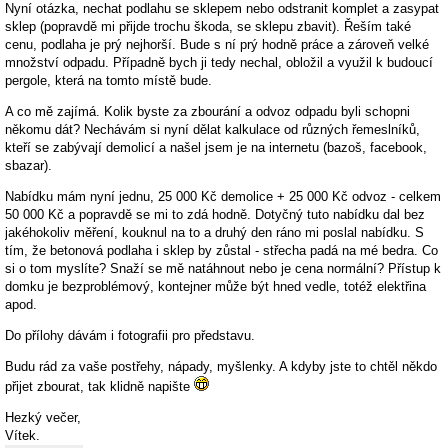
Nyní otázka, nechat podlahu se sklepem nebo odstranit komplet a zasypat
sklep (popravdě mi přijde trochu škoda, se sklepu zbavit). Řeším také
cenu, podlaha je prý nejhorší. Bude s ní prý hodně práce a zároveň velké
množství odpadu. Případně bych ji tedy nechal, obložil a využil k budoucí
pergole, která na tomto místě bude.
A co mě zajímá. Kolik byste za zbourání a odvoz odpadu byli schopni
někomu dát? Nechávám si nyní dělat kalkulace od různých řemeslníků,
kteří se zabývají demolicí a našel jsem je na internetu (bazoš, facebook,
sbazar).
Nabídku mám nyní jednu, 25 000 Kč demolice + 25 000 Kč odvoz - celkem
50 000 Kč a popravdě se mi to zdá hodně. Dotyčný tuto nabídku dal bez
jakéhokoliv měření, kouknul na to a druhý den ráno mi poslal nabídku. S
tím, že betonová podlaha i sklep by zůstal - střecha padá na mé bedra. Co
si o tom myslíte? Snaží se mě natáhnout nebo je cena normální? Přístup k
domku je bezproblémový, kontejner může být hned vedle, totéž elektřina
apod.
Do přílohy dávám i fotografii pro představu.
Budu rád za vaše postřehy, nápady, myšlenky. A kdyby jste to chtěl někdo
přijet zbourat, tak klidně napište
Hezký večer,
Vítek.