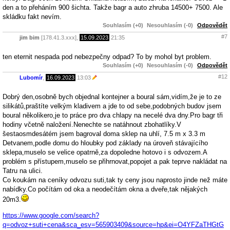
den a to přeháním 900 šichta. Takže bagr a auto zhruba 14500+ 7500. Ale
skládku fakt nevím.
Souhlasím (+0)
Nesouhlasím (-0)
Odpovědět
#7
jim bim
[178.41.3.xxx],
15.09.2023
21:35
ten eternit nespada pod nebezpečny odpad? To by mohol byt problem.
Souhlasím (+0)
Nesouhlasím (-0)
Odpovědět
#12
Lubomír
,
16.09.2023
13:03
Dobrý den,osobně bych objednal kontejner a boural sám,vidím,že je to ze
silikátů,praštíte velkým kladivem a jde to od sebe,podobných budov jsem
boural několikero,je to práce pro dva chlapy na necelé dva dny.Pro bagr tři
hodiny včetně naložení.Nenechte se natáhnout zbohatlíky.V
šestaosmdesátém jsem bagroval doma sklep na uhlí, 7.5 m x 3.3 m
Detvanem,podle domu do hloubky pod základy na úroveň stávajícího
sklepa,muselo se velice opatrně,za dopoledne hotovo i s odvozem.A
problém s přístupem,muselo se přihrnovat,popojet a pak teprve nakládat na
Tatru na ulici.
Co koukám na ceníky odvozu suti,tak ty ceny jsou naprosto jinde než máte
nabídky.Co počítám od oka a neodečítám okna a dveře,tak nějakých
20m3.
https://www.google.com/search?
q=odvoz+suti+cena&sca_esv=565903409&source=hp&ei=O4YFZaTHGtG