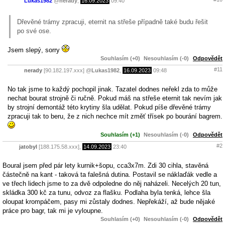
Lukas1982
@
nerady
,
16.09.2023
09:40
Dřevěné trámy zpracuji, eternit na střeše případně také budu řešit
po své ose.
Jsem slepý, sorry
Souhlasím (+0)
Nesouhlasím (-0)
Odpovědět
#11
nerady
[90.182.197.xxx]
@
Lukas1982
,
16.09.2023
09:48
No tak jsme to každý pochopil jinak. Tazatel dodnes neřekl zda to může
nechat bourat strojně či ručně. Pokud máš na střeše eternit tak nevím jak
by strojní demontáž této krytiny šla udělat. Pokud píše dřevěné trámy
zpracuji tak to beru, že z nich nechce mít změť třísek po bourání bagrem.
Souhlasím (+1)
Nesouhlasím (-0)
Odpovědět
#2
jatobyl
[188.175.58.xxx],
14.09.2023
23:40
Boural jsem před pár lety kurnik+šopu, cca3x7m. Zdi 30 cihla, stavěná
částečně na kant - taková ta falešná dutina. Postavil se náklaďák vedle a
ve třech lidech jsme to za dvě odpoledne do něj naházeli. Necelých 20 tun,
skládka 300 kč za tunu, odvoz za flašku. Podlaha byla tenká, lehce šla
oloupat krompáčem, pasy mi zůstaly dodnes. Nepřekáží, až bude nějaké
práce pro bagr, tak mi je vyloupne.
Souhlasím (+0)
Nesouhlasím (-0)
Odpovědět