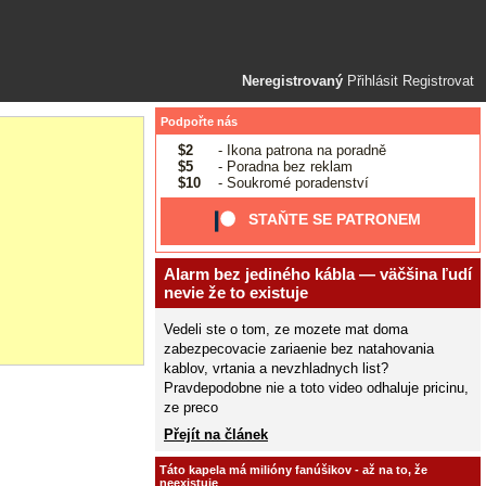
Neregistrovaný
Přihlásit
Registrovat
Podpořte nás
$2
- Ikona patrona na poradně
$5
- Poradna bez reklam
$10
- Soukromé poradenství
STAŇTE SE PATRONEM
Alarm bez jediného kábla — väčšina ľudí
nevie že to existuje
Vedeli ste o tom, ze mozete mat doma
zabezpecovacie zariaenie bez natahovania
kablov, vrtania a nevzhladnych list?
Pravdepodobne nie a toto video odhaluje pricinu,
ze preco
Přejít na článek
Táto kapela má milióny fanúšikov - až na to, že
neexistuje