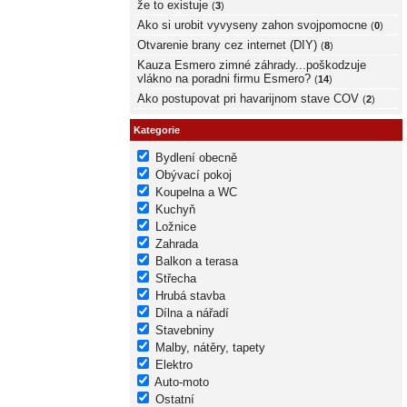
že to existuje
(
3
)
Ako si urobit vyvyseny zahon svojpomocne
(
0
)
Otvarenie brany cez internet (DIY)
(
8
)
Kauza Esmero zimné záhrady...poškodzuje
vlákno na poradni firmu Esmero?
(
14
)
Ako postupovat pri havarijnom stave COV
(
2
)
Kategorie
Bydlení obecně
Obývací pokoj
Koupelna a WC
Kuchyň
Ložnice
Zahrada
Balkon a terasa
Střecha
Hrubá stavba
Dílna a nářadí
Stavebniny
Malby, nátěry, tapety
Elektro
Auto-moto
Ostatní