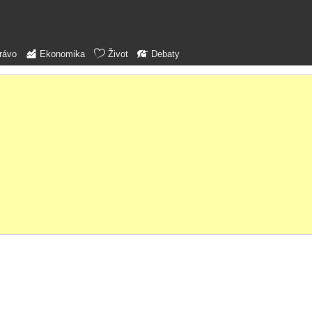
rávo
Ekonomika
Život
Debaty