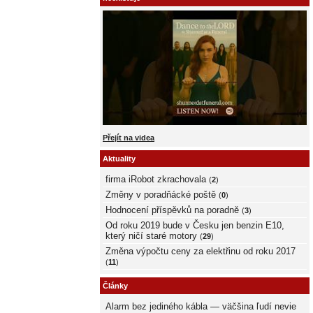
Přejít na videa
Aktuality
firma iRobot zkrachovala
(
2
)
Změny v poradňácké poště
(
0
)
Hodnocení příspěvků na poradně
(
3
)
Od roku 2019 bude v Česku jen benzin E10,
který ničí staré motory
(
29
)
Změna výpočtu ceny za elektřinu od roku 2017
(
11
)
Články
Alarm bez jediného kábla — väčšina ľudí nevie