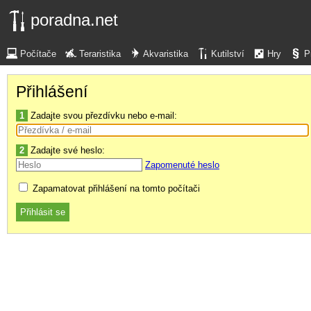
poradna.net
Počítače
Teraristika
Akvaristika
Kutilství
Hry
P
Přihlášení
1
Zadajte svou přezdívku nebo e-mail:
2
Zadajte své heslo:
Zapomenuté heslo
Zapamatovat přihlášení na tomto počítači