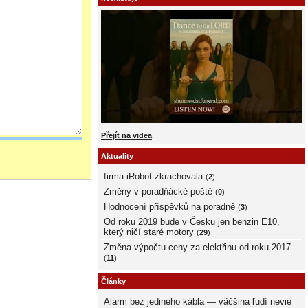
Přejít na videa
Aktuality
firma iRobot zkrachovala
(
2
)
Změny v poradňácké poště
(
0
)
Hodnocení příspěvků na poradně
(
3
)
Od roku 2019 bude v Česku jen benzin E10,
který ničí staré motory
(
29
)
Změna výpočtu ceny za elektřinu od roku 2017
(
11
)
Články
Alarm bez jediného kábla — väčšina ľudí nevie