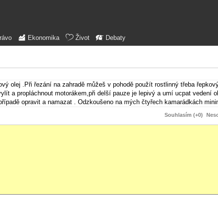
rávo
Ekonomika
Život
Debaty
rový olej .Při řezání na zahradě můžeš v pohodě použít rostlinný třeba řepkov
ylít a propláchnout motorákem,při delší pauze je lepivý a umí ucpat vedení ol
,popřípadě opravit a namazat . Odzkoušeno na mých čtyřech kamarádkách mini
Souhlasím (+0)
Neso