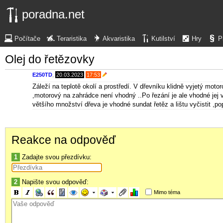
poradna.net
Počítače
Teraristika
Akvaristika
Kutilství
Hry
P
Olej do řetězovky
E250TD
,
20.03.2023
17:53
Záleží na teplotě okolí a prostředí. V dřevníku klidně vyjetý moto
,motorový na zahrádce není vhodný ..Po řezání je ale vhodné jej v
většího množství dřeva je vhodné sundat řetěz a lištu vyčistit 
Reakce na odpověď
1
Zadajte svou přezdívku:
2
Napište svou odpověď:
Mimo téma