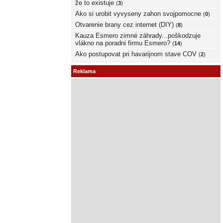
že to existuje
(
3
)
Ako si urobit vyvyseny zahon svojpomocne
(
0
)
Otvarenie brany cez internet (DIY)
(
8
)
Kauza Esmero zimné záhrady...poškodzuje
vlákno na poradni firmu Esmero?
(
14
)
Ako postupovat pri havarijnom stave COV
(
2
)
Reklama