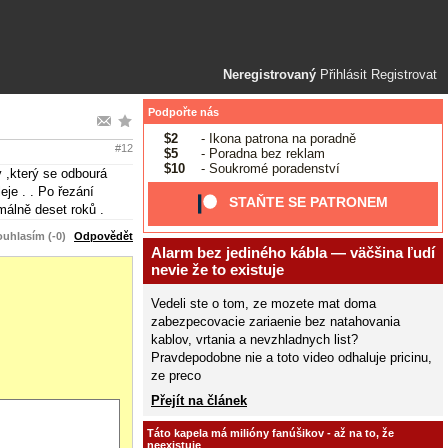
Neregistrovaný
Přihlásit
Registrovat
Podpořte nás
$2
- Ikona patrona na poradně
#12
$5
- Poradna bez reklam
$10
- Soukromé poradenství
ý ,který se odbourá
eje . . Po řezání
STAŇTE SE PATRONEM
málně deset roků .
uhlasím (-0)
Odpovědět
Alarm bez jediného kábla — väčšina ľudí
nevie že to existuje
Vedeli ste o tom, ze mozete mat doma
zabezpecovacie zariaenie bez natahovania
kablov, vrtania a nevzhladnych list?
Pravdepodobne nie a toto video odhaluje pricinu,
ze preco
Přejít na článek
Táto kapela má milióny fanúšikov - až na to, že
neexistuje