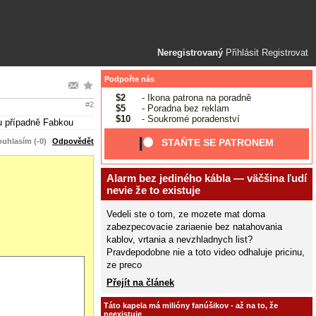
Neregistrovaný
Přihlásit
Registrovat
Podpořte nás
$2
- Ikona patrona na poradně
#2
$5
- Poradna bez reklam
$10
- Soukromé poradenství
u případně Fabkou
uhlasím (-0)
Odpovědět
STAŇTE SE PATRONEM
Alarm bez jediného kábla — väčšina ľudí
nevie že to existuje
Vedeli ste o tom, ze mozete mat doma
zabezpecovacie zariaenie bez natahovania
kablov, vrtania a nevzhladnych list?
Pravdepodobne nie a toto video odhaluje pricinu,
ze preco
Přejít na článek
Táto kapela má milióny fanúšikov - až na to, že
neexistuje