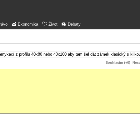
rávo
Ekonomika
Život
Debaty
mykací z profilu 40x80 nebo 40x100 aby tam šel dát zámek klasický s kliko
Souhlasím (+0)
Neso