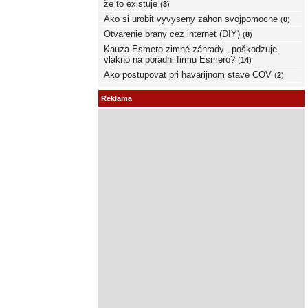
že to existuje
(
3
)
Ako si urobit vyvyseny zahon svojpomocne
(
0
)
Otvarenie brany cez internet (DIY)
(
8
)
Kauza Esmero zimné záhrady...poškodzuje
vlákno na poradni firmu Esmero?
(
14
)
Ako postupovat pri havarijnom stave COV
(
2
)
Reklama