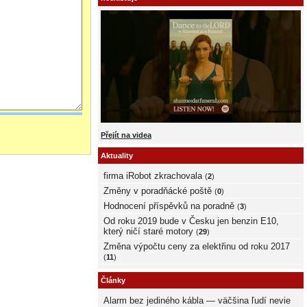
Přejít na videa
Aktuality
firma iRobot zkrachovala
(
2
)
Změny v poradňácké poště
(
0
)
Hodnocení příspěvků na poradně
(
3
)
Od roku 2019 bude v Česku jen benzin E10,
který ničí staré motory
(
29
)
Změna výpočtu ceny za elektřinu od roku 2017
(
11
)
Články
Alarm bez jediného kábla — väčšina ľudí nevie