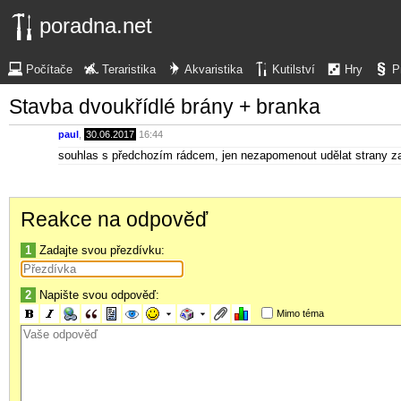
poradna.net
Počítače
Teraristika
Akvaristika
Kutilství
Hry
P
Stavba dvoukřídlé brány + branka
paul
,
30.06.2017
16:44
souhlas s předchozím rádcem, jen nezapomenout udělat strany za
Reakce na odpověď
1
Zadajte svou přezdívku:
2
Napište svou odpověď:
Mimo téma