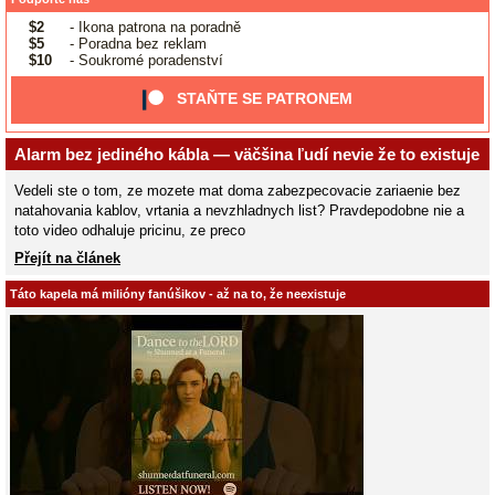
$2
- Ikona patrona na poradně
$5
- Poradna bez reklam
$10
- Soukromé poradenství
STAŇTE SE PATRONEM
Alarm bez jediného kábla — väčšina ľudí nevie že to existuje
Vedeli ste o tom, ze mozete mat doma zabezpecovacie zariaenie bez
natahovania kablov, vrtania a nevzhladnych list? Pravdepodobne nie a
toto video odhaluje pricinu, ze preco
Přejít na článek
Táto kapela má milióny fanúšikov - až na to, že neexistuje