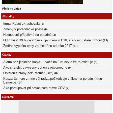
Přejít na videa
Aktuality
firma iRobot zkrachovala
(
2
)
Změny v poradňácké poště
(
0
)
Hodnocení příspěvků na poradně
(
3
)
Od roku 2019 bude v Česku jen benzin E10, který ničí staré motory
(
29
)
Změna výpočtu ceny za elektřinu od roku 2017
(
11
)
Články
Alarm bez jediného kábla — väčšina ľudí nevie že to existuje
(
3
)
Ako si urobit vyvyseny zahon svojpomocne
(
0
)
Otvarenie brany cez internet (DIY)
(
8
)
Kauza Esmero zimné záhrady...poškodzuje vlákno na poradni firmu
Esmero?
(
14
)
Ako postupovat pri havarijnom stave COV
(
2
)
Reklama