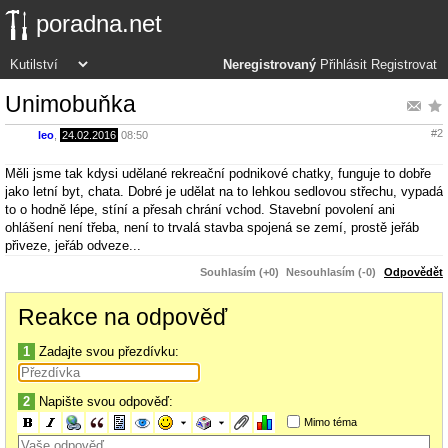
poradna.net
Neregistrovaný
Přihlásit
Registrovat
Unimobuňka
#2
leo
,
24.02.2016
08:50
Měli jsme tak kdysi udělané rekreační podnikové chatky, funguje to dobře
jako letní byt, chata. Dobré je udělat na to lehkou sedlovou střechu, vypadá
to o hodně lépe, stíní a přesah chrání vchod. Stavební povolení ani
ohlášení není třeba, není to trvalá stavba spojená se zemí, prostě jeřáb
přiveze, jeřáb odveze...
Souhlasím (+0)
Nesouhlasím (-0)
Odpovědět
Reakce na odpověď
1
Zadajte svou přezdívku:
2
Napište svou odpověď:
Mimo téma