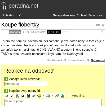
poradna.net
Neregistrovaný
Přihlásit
Registrovat
Koupě flobertky
#21
czcharlie
[93.190.63.xxx]
@
trt
,
15.10.2015
19:11
To pro mě není nic nového ani neznámého, jenže dotaz nebyl o tom co je a
co není možné. Jestli si chceš poměřovat pindíka kdo toho ví víc o
zbraních tak si najdi hlavně JINÉ VLÁKNO a potom jiného soupeře já
TADY s tebou závodit nehodlám i když vím, že bych vyhrál.
Souhlasím (+0)
Nesouhlasím (-0)
Odpovědět
Reakce na odpověď
1
Zadajte svou přezdívku:
2
Napište svou odpověď:
Mimo téma