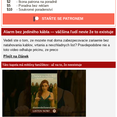
$2
- Ikona patrona na poradně
$5
- Poradna bez reklam
$10
- Soukromé poradenství
STAŇTE SE PATRONEM
Alarm bez jediného kábla — väčšina ľudí nevie že to existuje
Vedeli ste o tom, ze mozete mat doma zabezpecovacie zariaenie bez
natahovania kablov, vrtania a nevzhladnych list? Pravdepodobne nie a
toto video odhaluje pricinu, ze preco
Přejít na článek
Táto kapela má milióny fanúšikov - až na to, že neexistuje