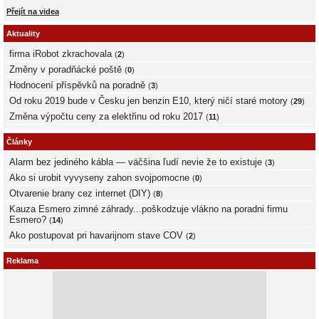
Přejít na videa
Aktuality
firma iRobot zkrachovala
(
2
)
Změny v poradňácké poště
(
0
)
Hodnocení příspěvků na poradně
(
3
)
Od roku 2019 bude v Česku jen benzin E10, který ničí staré motory
(
29
)
Změna výpočtu ceny za elektřinu od roku 2017
(
11
)
Články
Alarm bez jediného kábla — väčšina ľudí nevie že to existuje
(
3
)
Ako si urobit vyvyseny zahon svojpomocne
(
0
)
Otvarenie brany cez internet (DIY)
(
8
)
Kauza Esmero zimné záhrady...poškodzuje vlákno na poradni firmu
Esmero?
(
14
)
Ako postupovat pri havarijnom stave COV
(
2
)
Reklama