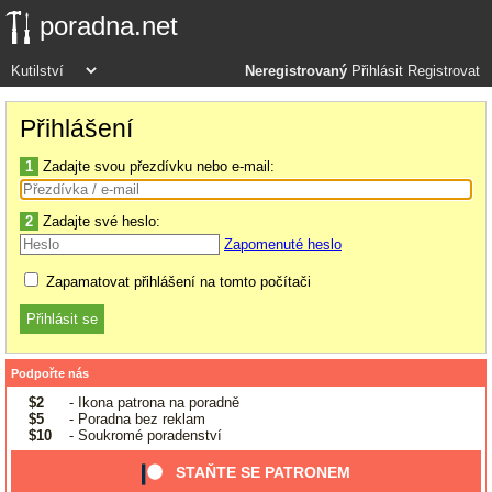
poradna.net
Neregistrovaný
Přihlásit
Registrovat
Přihlášení
1
Zadajte svou přezdívku nebo e-mail:
2
Zadajte své heslo:
Zapomenuté heslo
Zapamatovat přihlášení na tomto počítači
Podpořte nás
$2
- Ikona patrona na poradně
$5
- Poradna bez reklam
$10
- Soukromé poradenství
STAŇTE SE PATRONEM