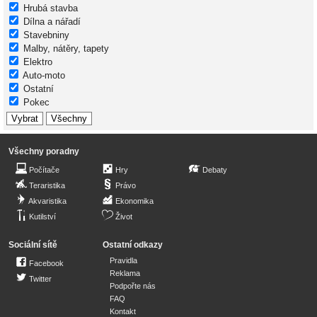
Hrubá stavba
Dílna a nářadí
Stavebniny
Malby, nátěry, tapety
Elektro
Auto-moto
Ostatní
Pokec
Všechny poradny
Počítače
Hry
Debaty
Teraristika
Právo
Akvaristika
Ekonomika
Kutilství
Život
Sociální sítě
Ostatní odkazy
Pravidla
Facebook
Reklama
Twitter
Podpořte nás
FAQ
Kontakt