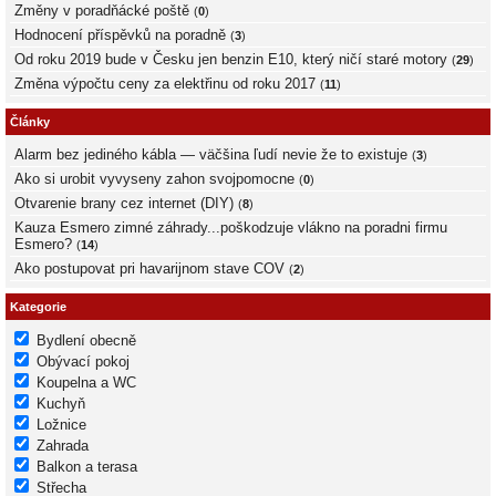
Změny v poradňácké poště
(
0
)
Hodnocení příspěvků na poradně
(
3
)
Od roku 2019 bude v Česku jen benzin E10, který ničí staré motory
(
29
)
Změna výpočtu ceny za elektřinu od roku 2017
(
11
)
Články
Alarm bez jediného kábla — väčšina ľudí nevie že to existuje
(
3
)
Ako si urobit vyvyseny zahon svojpomocne
(
0
)
Otvarenie brany cez internet (DIY)
(
8
)
Kauza Esmero zimné záhrady...poškodzuje vlákno na poradni firmu
Esmero?
(
14
)
Ako postupovat pri havarijnom stave COV
(
2
)
Kategorie
Bydlení obecně
Obývací pokoj
Koupelna a WC
Kuchyň
Ložnice
Zahrada
Balkon a terasa
Střecha