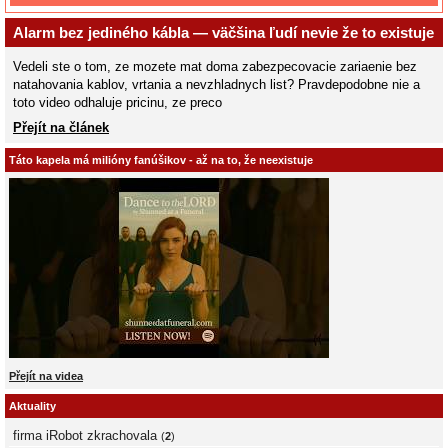
Alarm bez jediného kábla — väčšina ľudí nevie že to existuje
Vedeli ste o tom, ze mozete mat doma zabezpecovacie zariaenie bez
natahovania kablov, vrtania a nevzhladnych list? Pravdepodobne nie a
toto video odhaluje pricinu, ze preco
Přejít na článek
Táto kapela má milióny fanúšikov - až na to, že neexistuje
Přejít na videa
Aktuality
firma iRobot zkrachovala
(
2
)