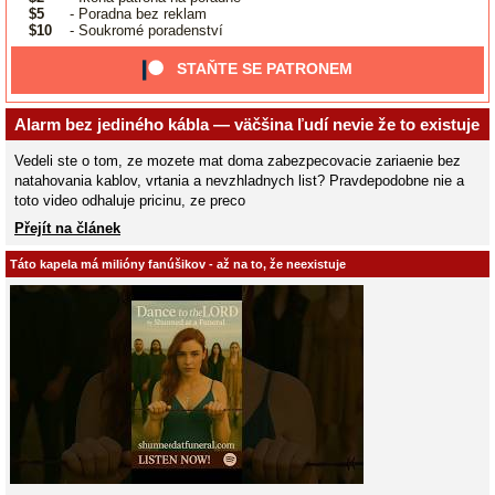
$5
- Poradna bez reklam
$10
- Soukromé poradenství
STAŇTE SE PATRONEM
Alarm bez jediného kábla — väčšina ľudí nevie že to existuje
Vedeli ste o tom, ze mozete mat doma zabezpecovacie zariaenie bez
natahovania kablov, vrtania a nevzhladnych list? Pravdepodobne nie a
toto video odhaluje pricinu, ze preco
Přejít na článek
Táto kapela má milióny fanúšikov - až na to, že neexistuje