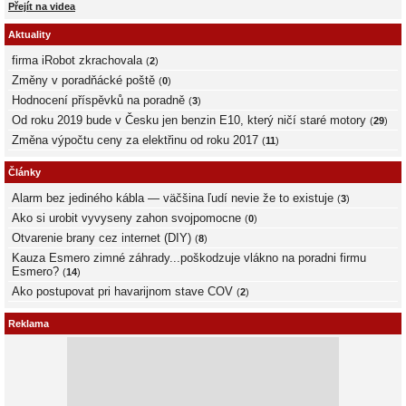
Přejít na videa
Aktuality
firma iRobot zkrachovala
(
2
)
Změny v poradňácké poště
(
0
)
Hodnocení příspěvků na poradně
(
3
)
Od roku 2019 bude v Česku jen benzin E10, který ničí staré motory
(
29
)
Změna výpočtu ceny za elektřinu od roku 2017
(
11
)
Články
Alarm bez jediného kábla — väčšina ľudí nevie že to existuje
(
3
)
Ako si urobit vyvyseny zahon svojpomocne
(
0
)
Otvarenie brany cez internet (DIY)
(
8
)
Kauza Esmero zimné záhrady...poškodzuje vlákno na poradni firmu
Esmero?
(
14
)
Ako postupovat pri havarijnom stave COV
(
2
)
Reklama