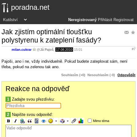
poradna.net
Neregistrovaný
Přihlásit
Registrovat
Jak zjistím optimální tloušťku
polystyrenu k zateplení fasády?
#7
milan.cukrar
@
Já Pajoš
,
17.08.2010
15:01
Pajoši, ano i ne, vždy individuelně. Pokud budete zateplovat sám, není
třeba, pokud na zelenou tak ano.
Souhlasím (+0)
Nesouhlasím (-0)
Odpovědět
Reakce na odpověď
1
Zadajte svou přezdívku:
2
Napište svou odpověď:
Mimo téma