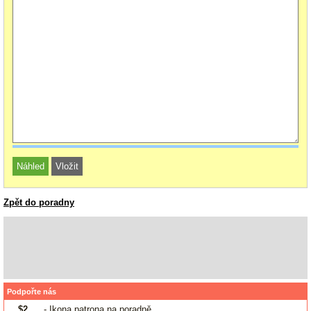
Zpět do poradny
Podpořte nás
$2
- Ikona patrona na poradně