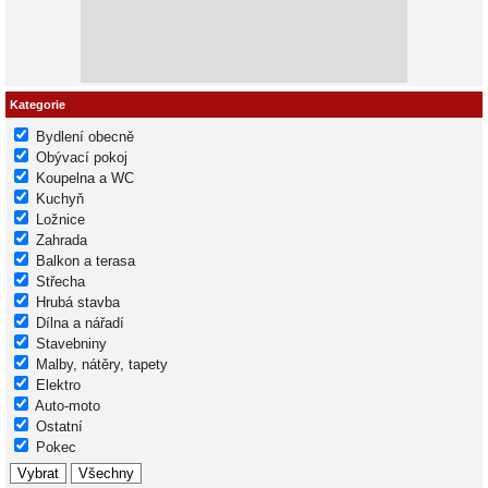
Kategorie
Bydlení obecně
Obývací pokoj
Koupelna a WC
Kuchyň
Ložnice
Zahrada
Balkon a terasa
Střecha
Hrubá stavba
Dílna a nářadí
Stavebniny
Malby, nátěry, tapety
Elektro
Auto-moto
Ostatní
Pokec