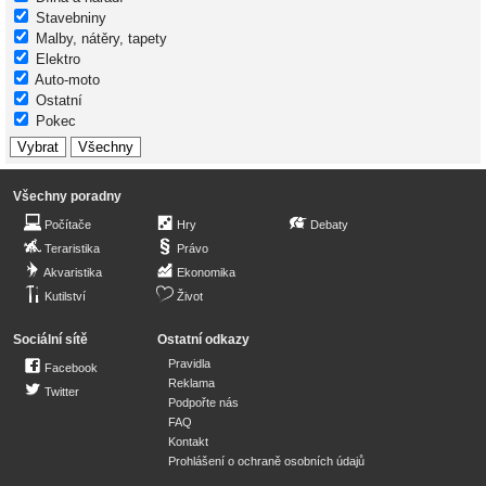
Stavebniny
Malby, nátěry, tapety
Elektro
Auto-moto
Ostatní
Pokec
Všechny poradny
Počítače
Hry
Debaty
Teraristika
Právo
Akvaristika
Ekonomika
Kutilství
Život
Sociální sítě
Ostatní odkazy
Pravidla
Facebook
Reklama
Twitter
Podpořte nás
FAQ
Kontakt
Prohlášení o ochraně osobních údajů