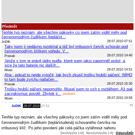
Předmět
Tenhle typ neznám, ale všechny pákovky co jsem zatím viděl měly pod
červenomodrým čudlíkem (teplá/st…
28.07.2010 07:51
JoDiK
Taky jsem ji nedávno rozebíral a též byl imbusový červík schován pod
červenomodrým štítkem vpředu. V…
28.07.2010 14:40
Prasak
Jenže v tom je právě jádro pudla, které jsem jaksi zapomněl uvést, a
sice že tato baterie nic dalšíh…
28.07.2010 14:51
Moas
Aha - pokud to nejde vytočit, tak bych zkusil trošku hrubší páčení. IMHO
to tam bude zvrchu natlačen…
28.07.2010 15:30
Prasak
Trošku hrubší páčení nepomohlo. Musel jsem to vzít s rozběhem. Až pak
zacvakismus povolil. Zbytek ji…
poslední
28.07.2010 19:58
Moas
#1
JoDiK
,
28.07.2010
07:51
Tenhle typ neznám, ale všechny pákovky co jsem zatím viděl měly pod
červenomodrým čudlíkem (teplá/studená) schovaného červíka na
imbusový klíč. Po jeho povolení jde celá páčka vytáhnout nahoru.
Souhlasím (+0)
Nesouhlasím (-0)
Odpovědět