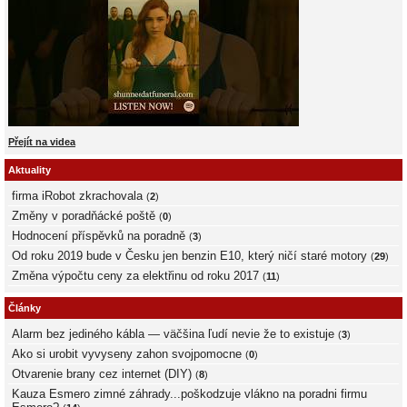
Přejít na videa
Aktuality
firma iRobot zkrachovala
(
2
)
Změny v poradňácké poště
(
0
)
Hodnocení příspěvků na poradně
(
3
)
Od roku 2019 bude v Česku jen benzin E10, který ničí staré motory
(
29
)
Změna výpočtu ceny za elektřinu od roku 2017
(
11
)
Články
Alarm bez jediného kábla — väčšina ľudí nevie že to existuje
(
3
)
Ako si urobit vyvyseny zahon svojpomocne
(
0
)
Otvarenie brany cez internet (DIY)
(
8
)
Kauza Esmero zimné záhrady...poškodzuje vlákno na poradni firmu