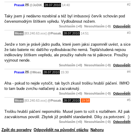
#2
Prasak
@
JoDiK
,
28.07.2010
14:40
Taky jsem ji nedávno rozebíral a též byl imbusový červík schován pod
červenomodrým štítkem vpředu. Vydloubnout nožem.
Souhlasím (+0)
Nesouhlasím (-0)
Odpovědět
#3
Moas
[83.240.63.xxx]
@
Prasak
,
28.07.2010
14:51
Jenže v tom je právě jádro pudla, které jsem jaksi zapomněl uvést, a sice
že tato baterie nic dalšího vydloubávacího nemá. Teplá/studená nejsou
indikovány štítkem vepředu, ale proužky nahoře na té pákovce. Proužky
vyjmout nende.
Souhlasím (+0)
Nesouhlasím (-0)
Odpovědět
#4
Prasak
@
Moas
,
28.07.2010
15:30
Aha - pokud to nejde vytočit, tak bych zkusil trošku hrubší páčení. IMHO
to tam bude zvrchu natlačený a zacvaknutý.
Souhlasím (+0)
Nesouhlasím (-0)
Odpovědět
#5
Moas
[83.240.63.xxx]
@
Prasak
,
28.07.2010
19:58
Trošku hrubší páčení nepomohlo. Musel jsem to vzít s rozběhem. Až pak
zacvakismus povolil. Zbytek již proběhl standardně. Díky za potvrzení. :)
Souhlasím (+0)
Nesouhlasím (-0)
Odpovědět
Zpět do poradny
Odpovědět na původní otázku
Nahoru