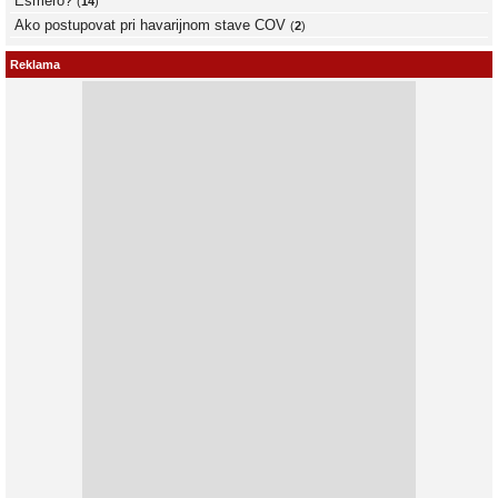
Esmero?
(
14
)
Ako postupovat pri havarijnom stave COV
(
2
)
Reklama