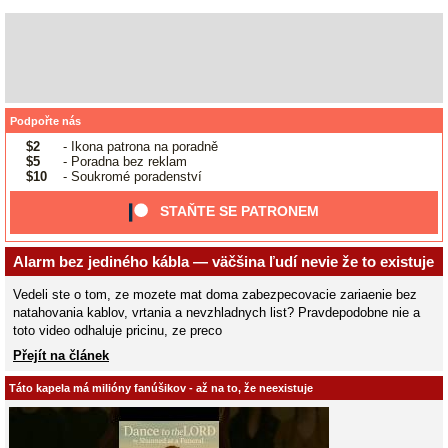
Podpořte nás
$2
- Ikona patrona na poradně
$5
- Poradna bez reklam
$10
- Soukromé poradenství
STAŇTE SE PATRONEM
Alarm bez jediného kábla — väčšina ľudí nevie že to existuje
Vedeli ste o tom, ze mozete mat doma zabezpecovacie zariaenie bez
natahovania kablov, vrtania a nevzhladnych list? Pravdepodobne nie a
toto video odhaluje pricinu, ze preco
Přejít na článek
Táto kapela má milióny fanúšikov - až na to, že neexistuje