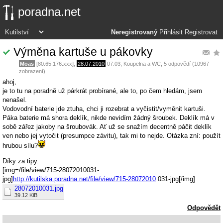
poradna.net
Neregistrovaný
Přihlásit
Registrovat
Výměna kartuše u pákovky
Moas
[80.65.176.xxx],
28.07.2010
07:03
,
Koupelna a WC
, 5 odpovědí (10967
zobrazení)
ahoj,
je to tu na poradně už párkrát probírané, ale to, po čem hledám, jsem
nenašel.
Vodovodní baterie jde ztuha, chci ji rozebrat a vyčistit/vyměnit kartuši.
Páka baterie má shora deklík, nikde nevidím žádný šroubek. Deklík má v
sobě zářez jakoby na šroubovák. Ať už se snažím decentně páčit deklík
ven nebo jej vytočit (presumpce závitu), tak mi to nejde. Otázka zní: použít
hrubou sílu?
Díky za tipy.
[img=/file/view/715-28072010031-
jpg]
http://kutilska.poradna.net/file/view/715-28072010
031-jpg[/img]
28072010031.jpg
39.12 KiB
Odpovědět