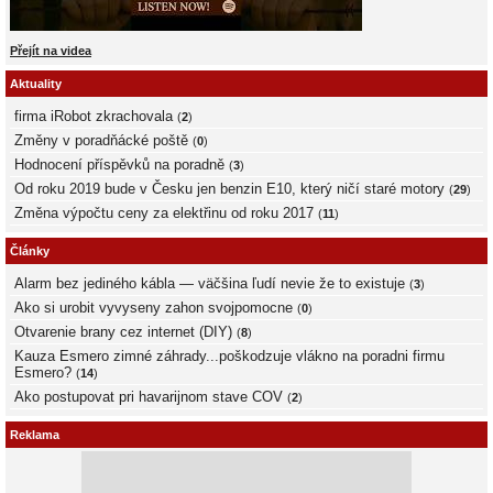
Přejít na videa
Aktuality
firma iRobot zkrachovala
(
2
)
Změny v poradňácké poště
(
0
)
Hodnocení příspěvků na poradně
(
3
)
Od roku 2019 bude v Česku jen benzin E10, který ničí staré motory
(
29
)
Změna výpočtu ceny za elektřinu od roku 2017
(
11
)
Články
Alarm bez jediného kábla — väčšina ľudí nevie že to existuje
(
3
)
Ako si urobit vyvyseny zahon svojpomocne
(
0
)
Otvarenie brany cez internet (DIY)
(
8
)
Kauza Esmero zimné záhrady...poškodzuje vlákno na poradni firmu
Esmero?
(
14
)
Ako postupovat pri havarijnom stave COV
(
2
)
Reklama