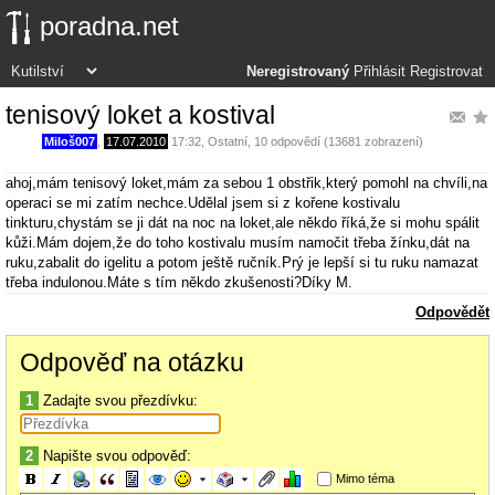
poradna.net
Neregistrovaný
Přihlásit
Registrovat
tenisový loket a kostival
Miloš007
,
17.07.2010
17:32
,
Ostatní
, 10 odpovědí (13681 zobrazení)
ahoj,mám tenisový loket,mám za sebou 1 obstřik,který pomohl na chvíli,na
operaci se mi zatím nechce.Udělal jsem si z kořene kostivalu
tinkturu,chystám se ji dát na noc na loket,ale někdo říká,že si mohu spálit
kůži.Mám dojem,že do toho kostivalu musím namočit třeba žínku,dát na
ruku,zabalit do igelitu a potom ještě ručník.Prý je lepší si tu ruku namazat
třeba indulonou.Máte s tím někdo zkušenosti?Díky M.
Odpovědět
Odpověď na otázku
1
Zadajte svou přezdívku:
2
Napište svou odpověď:
Mimo téma