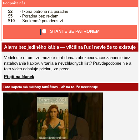
Podpořte nás
$2
- Ikona patrona na poradně
$5
- Poradna bez reklam
$10
- Soukromé poradenství
STAŇTE SE PATRONEM
Alarm bez jediného kábla — väčšina ľudí nevie že to existuje
Vedeli ste o tom, ze mozete mat doma zabezpecovacie zariaenie bez
natahovania kablov, vrtania a nevzhladnych list? Pravdepodobne nie a
toto video odhaluje pricinu, ze preco
Přejít na článek
Táto kapela má milióny fanúšikov - až na to, že neexistuje