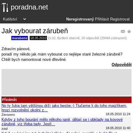
poradna.net
Neregistrovaný
Přihlásit
Registrovat
Jak vybourat zárubeň
marabene
,
18.05.2010
11:02
,
Bydlení obecně
, 18 odpovědí (29494 zobrazení)
Zdravím pánové,
poradí my někdo jak mám vybourat co nejlépe staré železné zárubně?
Chtěl bych namontovat nové dřevěné.
Odpovědět
Předmět
No ty futra tam většinou drží jako bestie:-) Tlučeme li do toho majzlíkem,
hrozí rozvolnění okolní z…
18.05.2010 11:24
Zerozero
Kdyby z toho bourání mělo někoho ranit, dělají se i obklady na kovové
zárubně, viz třeba tady. Jestl…
18.05.2010 11:40
zoul