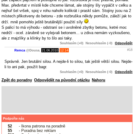
Max. předvrtat v místě kde chceme lámat, ale stojiny šly vypáčit v celku a
nejhuř šel vršek, spoj v rohu nahoře kolikrát i praskl sám. Stojiny jsou na 2
místech přikotveny do betonu - zde rozbruška někdy pomůže, záleží jak to
drží. mně pomohlo ještě brutálnější použití síly
.
S palicí to má výhodu - odstraní se i uvolněné zbytky betonu, ketré moc
nedrží - ocel. zárubně se vylejvali betonem... u zdiva nemám vyzkoušeno,
ale z majzlíky a klínky by to šlo asi taky.
Souhlasím (+0)
Nesouhlasím (-0)
Odpovědět
#18
Remca
@
Dousa
,
21.06.2010
12:14
Správně. Jen brutální silou. A nejde-li to silou, tak ještě větší silou. Nejde-
li to ani pak, použít bagr.
Souhlasím (+0)
Nesouhlasím (-0)
Odpovědět
Zpět do poradny
Odpovědět na původní otázku
Nahoru
Podpořte nás
$2
- Ikona patrona na poradně
$5
- Poradna bez reklam