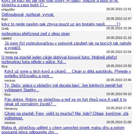
Když se kácí les tak holt lítají třísky. A) palici, majzlík a bušit B) el.
sbíječku a zase bušit C)…
18.05.2010 12:41
sHpy00n
Odšroubovat, rozřezat, vyrvat.
18.05.2010 12:47
Kurt
kdyz to nejde nasilim,pak zbyva pouzit uz jen brutalni nasili..........]:)
18.05.2010 15:34
Orfík
rozbruskou přeříznout zeď z obou stran
18.05.2010 21:16
radek2
Já jsem řízl rozbrušovačkou v polovině zárubeň jak na bocích tak nahoře
a vypáčil.
18.05.2010 22:04
Henessy
U mne na stavbě jeden cikán dobýval kovové futro. Hrdinně přeřízl
rozbruskou futra někde v půlce. Kd…
18.05.2010 23:30
Rce
Když už jsme u těch kovů a cikánů ... Cikán si dělá autoškolu. Přejede v
pořádku křižovatku a instr…
18.05.2010 23:46
veckoo
Tý, Dežo, práce u sbíječky mě docela baví. Jen kdybych neměl furt
vyklepaný Startky...
19.05.2010 00:10
Rce
Pán doktor. Robím se sbíječkou a teď se mi furt třesů ruce.A vadí ti to
nějak při normálním životě?…
19.05.2010 17:40
Henessy
Cikáni na stavbě: Fero, vidíš tu muchu? Nie, kde? Chlapi, končíme, zlá
viditelnost.
19.05.2010 21:06
veckoo
Malou el. sbíječkou udělejt s citem uprosřed stojek malou díru a potom
postupně lehce odbourejte zby…