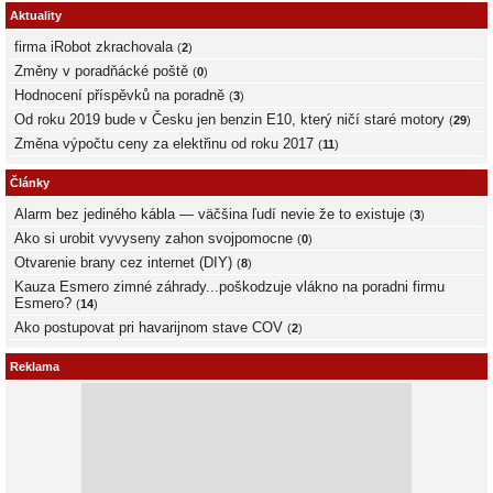
Aktuality
firma iRobot zkrachovala
(
2
)
Změny v poradňácké poště
(
0
)
Hodnocení příspěvků na poradně
(
3
)
Od roku 2019 bude v Česku jen benzin E10, který ničí staré motory
(
29
)
Změna výpočtu ceny za elektřinu od roku 2017
(
11
)
Články
Alarm bez jediného kábla — väčšina ľudí nevie že to existuje
(
3
)
Ako si urobit vyvyseny zahon svojpomocne
(
0
)
Otvarenie brany cez internet (DIY)
(
8
)
Kauza Esmero zimné záhrady...poškodzuje vlákno na poradni firmu
Esmero?
(
14
)
Ako postupovat pri havarijnom stave COV
(
2
)
Reklama