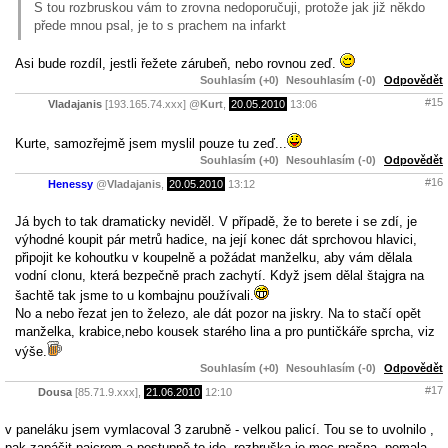
S tou rozbruskou vám to zrovna nedoporučuji, protože jak již někdo
přede mnou psal, je to s prachem na infarkt
Asi bude rozdíl, jestli řežete zárubeň, nebo rovnou zeď.
Souhlasím (+0)
Nesouhlasím (-0)
Odpovědět
#15
Vladajanis
[193.165.74.xxx]
@
Kurt
,
20.05.2010
13:06
Kurte, samozřejmě jsem myslil pouze tu zeď...
Souhlasím (+0)
Nesouhlasím (-0)
Odpovědět
#16
Henessy
@
Vladajanis
,
20.05.2010
13:12
Já bych to tak dramaticky neviděl. V případě, že to berete i se zdí, je
výhodné koupit pár metrů hadice, na její konec dát sprchovou hlavici,
připojit ke kohoutku v koupelně a požádat manželku, aby vám dělala
vodní clonu, která bezpečně prach zachytí. Když jsem dělal štajgra na
šachtě tak jsme to u kombajnu používali.
No a nebo řezat jen to železo, ale dát pozor na jiskry. Na to stačí opět
manželka, krabice,nebo kousek starého lina a pro puntičkáře sprcha, viz
výše.
Souhlasím (+0)
Nesouhlasím (-0)
Odpovědět
#17
Dousa
[85.71.9.xxx],
21.06.2010
12:10
v paneláku jsem vymlacoval 3 zarubně - velkou palicí. Tou se to uvolnilo ,
pak zapáčit pajcrem a postupně to jde. rozbruška je moc prašna, pomala.