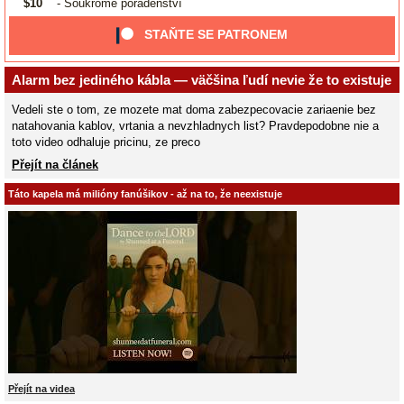
$10
- Soukromé poradenství
STAŇTE SE PATRONEM
Alarm bez jediného kábla — väčšina ľudí nevie že to existuje
Vedeli ste o tom, ze mozete mat doma zabezpecovacie zariaenie bez
natahovania kablov, vrtania a nevzhladnych list? Pravdepodobne nie a
toto video odhaluje pricinu, ze preco
Přejít na článek
Táto kapela má milióny fanúšikov - až na to, že neexistuje
Přejít na videa