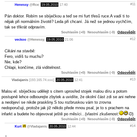
#11
Henessy
@
Rce
,
19.05.2010
17:40
Pán doktor. Robím se sbíječkou a teď se mi furt třesů ruce.A vadí ti to
nějak při normálním životě? Leda při chcaní. Já než se jednou vychčím,
tak se třikrát odpravím.
Souhlasím (+0)
Nesouhlasím (-0)
Odpovědět
#12
veckoo
@
Henessy
,
19.05.2010
21:06
Cikáni na stavbě:
Fero, vidíš tu muchu?
Nie, kde?
Chlapi, končíme, zlá viditelnost.
Souhlasím (+0)
Nesouhlasím (-0)
Odpovědět
#13
Vladajanis
[193.165.74.xxx],
20.05.2010
12:41
Malou el. sbíječkou udělejt s citem uprosřed stojek malou díru a potom
postupně lehce odbourejte zbytek a uvidíte, že okolní část zdi se ani nehne
a neobjeví se nikde praskliny.S tou rozbruskou vám to zrovna
nedoporučuji, protože jak již někdo přede mnou psal, je to s prachem na
infarkt a budete ho objevovat ještě po měsíci...(vlastní zkušenost:
-D)
Souhlasím (+0)
Nesouhlasím (-0)
Odpovědět
#14
Kurt
@
Vladajanis
,
20.05.2010
12:44