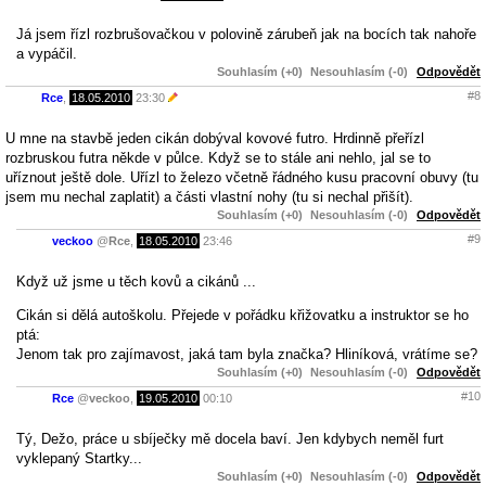
Já jsem řízl rozbrušovačkou v polovině zárubeň jak na bocích tak nahoře
a vypáčil.
Souhlasím (+0)
Nesouhlasím (-0)
Odpovědět
#8
Rce
,
18.05.2010
23:30
U mne na stavbě jeden cikán dobýval kovové futro. Hrdinně přeřízl
rozbruskou futra někde v půlce. Když se to stále ani nehlo, jal se to
uříznout ještě dole. Uřízl to železo včetně řádného kusu pracovní obuvy (tu
jsem mu nechal zaplatit) a části vlastní nohy (tu si nechal přišít).
Souhlasím (+0)
Nesouhlasím (-0)
Odpovědět
#9
veckoo
@
Rce
,
18.05.2010
23:46
Když už jsme u těch kovů a cikánů ...
Cikán si dělá autoškolu. Přejede v pořádku křižovatku a instruktor se ho
ptá:
Jenom tak pro zajímavost, jaká tam byla značka? Hliníková, vrátíme se?
Souhlasím (+0)
Nesouhlasím (-0)
Odpovědět
#10
Rce
@
veckoo
,
19.05.2010
00:10
Tý, Dežo, práce u sbíječky mě docela baví. Jen kdybych neměl furt
vyklepaný Startky...
Souhlasím (+0)
Nesouhlasím (-0)
Odpovědět