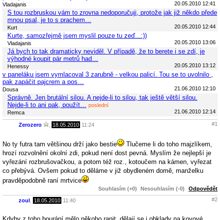
20.05.2010 12:41
Vladajanis
S tou rozbruskou vám to zrovna nedoporučuji, protože jak již někdo přede
mnou psal, je to s prachem…
20.05.2010 12:44
Kurt
Kurte, samozřejmě jsem myslil pouze tu zeď...:))
20.05.2010 13:06
Vladajanis
Já bych to tak dramaticky neviděl. V případě, že to berete i se zdí, je
výhodné koupit pár metrů had…
20.05.2010 13:12
Henessy
v paneláku jsem vymlacoval 3 zarubně - velkou palicí. Tou se to uvolnilo ,
pak zapáčit pajcrem a pos…
21.06.2010 12:10
Dousa
Správně. Jen brutální silou. A nejde-li to silou, tak ještě větší silou.
Nejde-li to ani pak, použít…
poslední
21.06.2010 12:14
Remca
#1
Zerozero
,
18.05.2010
11:24
No ty futra tam většinou drží jako bestie
Tlučeme li do toho majzlíkem,
hrozí rozvolnění okolní zdi, pokud není dost pevná. Myslím že nejlepší je
vyřezání rozbrušovačkou, a potom též roz., kotoučem na kámen, vyřezat
co přebývá. Ovšem pokud to děláme v již obydleném domě, manželku
pravděpodobně raní mrtvice
Souhlasím (+0)
Nesouhlasím (-0)
Odpovědět
#2
zoul
,
18.05.2010
11:40
Kdyby z toho bourání mělo někoho ranit, dělají se i obklady na kovové