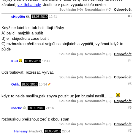
zárubně,
viz třeba tady
. Jestli to v praxi vypadá dobře nevím.
Souhlasím (+0)
Nesouhlasím (-0)
Odpovědět
#3
sHpy00n
,
18.05.2010
12:41
Když se kácí les tak holt lítají třísky.
A) palici, majzlík a bušit
B) el. sbíječku a zase bušit
C) rozbruskou přeříznout vejpůl na stojkách a vypáčit, vylámat když to
půjde
Souhlasím (+0)
Nesouhlasím (-0)
Odpovědět
#4
Kurt
,
18.05.2010
12:47
Odšroubovat, rozřezat, vyrvat.
Souhlasím (+0)
Nesouhlasím (-0)
Odpovědět
#5
Orfík
,
18.05.2010
15:34
kdyz to nejde nasilim,pak zbyva pouzit uz jen brutalni nasili..........
Souhlasím (+0)
Nesouhlasím (-0)
Odpovědět
#6
radek2
,
18.05.2010
21:16
rozbruskou přeříznout zeď z obou stran
Souhlasím (+0)
Nesouhlasím (-0)
Odpovědět
#7
Henessy
@
radek2
,
18.05.2010
22:04