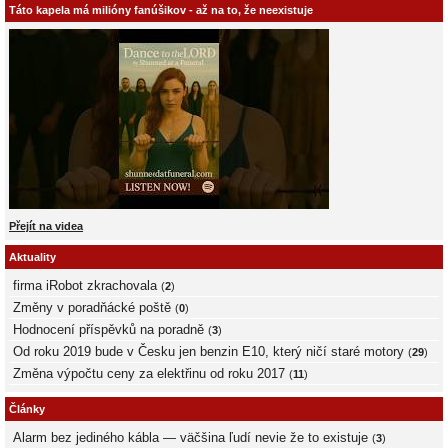
Táto kapela má milióny fanúšikov - až na to, že neexistuje
Přejít na videa
Aktuality
firma iRobot zkrachovala
(
2
)
Změny v poradňácké poště
(
0
)
Hodnocení příspěvků na poradně
(
3
)
Od roku 2019 bude v Česku jen benzin E10, který ničí staré motory
(
29
)
Změna výpočtu ceny za elektřinu od roku 2017
(
11
)
Články
Alarm bez jediného kábla — väčšina ľudí nevie že to existuje
(
3
)