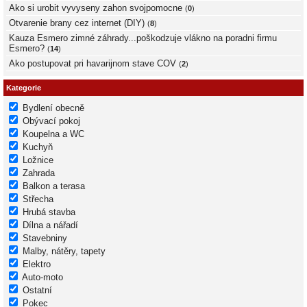
Ako si urobit vyvyseny zahon svojpomocne
(
0
)
Otvarenie brany cez internet (DIY)
(
8
)
Kauza Esmero zimné záhrady...poškodzuje vlákno na poradni firmu
Esmero?
(
14
)
Ako postupovat pri havarijnom stave COV
(
2
)
Kategorie
Bydlení obecně
Obývací pokoj
Koupelna a WC
Kuchyň
Ložnice
Zahrada
Balkon a terasa
Střecha
Hrubá stavba
Dílna a nářadí
Stavebniny
Malby, nátěry, tapety
Elektro
Auto-moto
Ostatní
Pokec