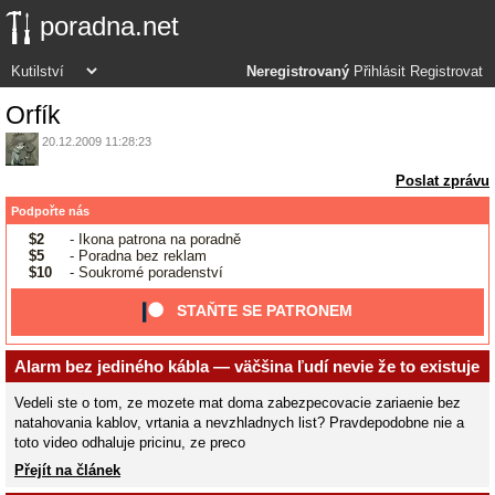
poradna.net
Neregistrovaný
Přihlásit
Registrovat
Orfík
20.12.2009 11:28:23
Poslat zprávu
Podpořte nás
$2
- Ikona patrona na poradně
$5
- Poradna bez reklam
$10
- Soukromé poradenství
STAŇTE SE PATRONEM
Alarm bez jediného kábla — väčšina ľudí nevie že to existuje
Vedeli ste o tom, ze mozete mat doma zabezpecovacie zariaenie bez
natahovania kablov, vrtania a nevzhladnych list? Pravdepodobne nie a
toto video odhaluje pricinu, ze preco
Přejít na článek