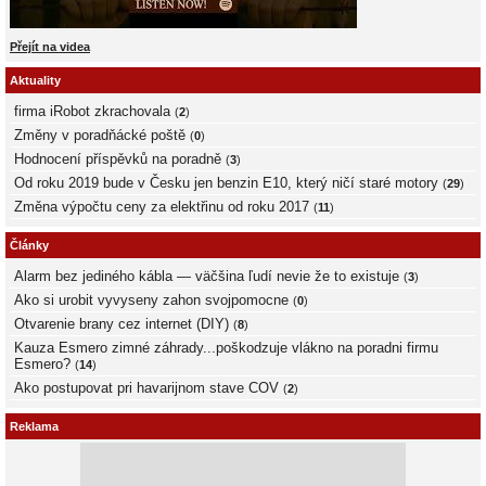
Přejít na videa
Aktuality
firma iRobot zkrachovala
(
2
)
Změny v poradňácké poště
(
0
)
Hodnocení příspěvků na poradně
(
3
)
Od roku 2019 bude v Česku jen benzin E10, který ničí staré motory
(
29
)
Změna výpočtu ceny za elektřinu od roku 2017
(
11
)
Články
Alarm bez jediného kábla — väčšina ľudí nevie že to existuje
(
3
)
Ako si urobit vyvyseny zahon svojpomocne
(
0
)
Otvarenie brany cez internet (DIY)
(
8
)
Kauza Esmero zimné záhrady...poškodzuje vlákno na poradni firmu
Esmero?
(
14
)
Ako postupovat pri havarijnom stave COV
(
2
)
Reklama