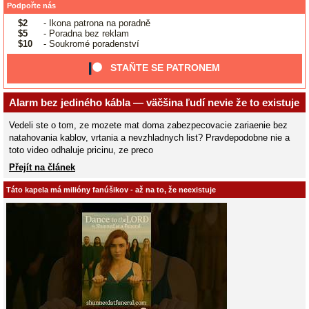
Podpořte nás
$2
- Ikona patrona na poradně
$5
- Poradna bez reklam
$10
- Soukromé poradenství
STAŇTE SE PATRONEM
Alarm bez jediného kábla — väčšina ľudí nevie že to existuje
Vedeli ste o tom, ze mozete mat doma zabezpecovacie zariaenie bez
natahovania kablov, vrtania a nevzhladnych list? Pravdepodobne nie a
toto video odhaluje pricinu, ze preco
Přejít na článek
Táto kapela má milióny fanúšikov - až na to, že neexistuje