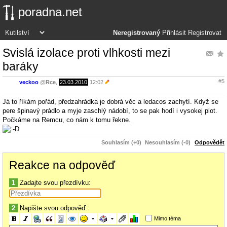
poradna.net
Neregistrovaný
Přihlásit
Registrovat
Svislá izolace proti vlhkosti mezi
baráky
#5
veckoo
@
Rce
,
23.03.2010
12:02
Já to říkám pořád, předzahrádka je dobrá věc a ledacos zachytí. Když se
pere špinavý prádlo a myje zaschlý nádobí, to se pak hodí i vysokej plot.
Počkáme na Remcu, co nám k tomu řekne.
Souhlasím (+0)
Nesouhlasím (-0)
Odpovědět
Reakce na odpověď
1
Zadajte svou přezdívku:
2
Napište svou odpověď:
Mimo téma