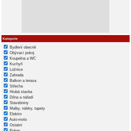
Kategorie
Bydlení obecně
Obývací pokoj
Koupelna a WC
Kuchyň
Ložnice
Zahrada
Balkon a terasa
Střecha
Hrubá stavba
Dílna a nářadí
Stavebniny
Malby, nátěry, tapety
Elektro
Auto-moto
Ostatní
Pokec