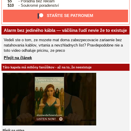
$5
- Poradna bez reklam
$10
- Soukromé poradenství
STAŇTE SE PATRONEM
Alarm bez jediného kábla — väčšina ľudí nevie že to existuje
Vedeli ste o tom, ze mozete mat doma zabezpecovacie zariaenie bez
natahovania kablov, vrtania a nevzhladnych list? Pravdepodobne nie a
toto video odhaluje pricinu, ze preco
Přejít na článek
Táto kapela má milióny fanúšikov - až na to, že neexistuje
Přejít na videa