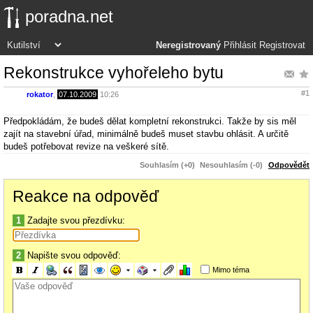
poradna.net
Neregistrovaný
Přihlásit
Registrovat
Rekonstrukce vyhořeleho bytu
#1
rokator
,
07.10.2009
10:26
Předpokládám, že budeš dělat kompletní rekonstrukci. Takže by sis měl
zajít na stavební úřad, minimálně budeš muset stavbu ohlásit. A určitě
budeš potřebovat revize na veškeré sítě.
Souhlasím (+0)
Nesouhlasím (-0)
Odpovědět
Reakce na odpověď
1
Zadajte svou přezdívku:
2
Napište svou odpověď:
Mimo téma