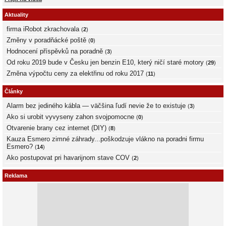
Aktuality
firma iRobot zkrachovala
(
2
)
Změny v poradňácké poště
(
0
)
Hodnocení příspěvků na poradně
(
3
)
Od roku 2019 bude v Česku jen benzin E10, který ničí staré motory
(
29
)
Změna výpočtu ceny za elektřinu od roku 2017
(
11
)
Články
Alarm bez jediného kábla — väčšina ľudí nevie že to existuje
(
3
)
Ako si urobit vyvyseny zahon svojpomocne
(
0
)
Otvarenie brany cez internet (DIY)
(
8
)
Kauza Esmero zimné záhrady...poškodzuje vlákno na poradni firmu
Esmero?
(
14
)
Ako postupovat pri havarijnom stave COV
(
2
)
Reklama