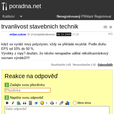
poradna.net
Neregistrovaný
Přihlásit
Registrovat
trvanlivost stavebnich technik
#11
milan.cukrar
@
strejdabrabenec
,
06.10.2009
17:26
když se vyrábí nový polystyren, vždy se přikládá recyklát. Podle druhu
EPS od 10% do 50 %.
Výrobky z ropy? doufám, že nikoho nenapadne udělat několikastránkový
seznam výrobků!!!!
Souhlasím (+0)
Nesouhlasím (-0)
Odpovědět
Reakce na odpověď
1
Zadajte svou přezdívku:
2
Napište svou odpověď:
Mimo téma