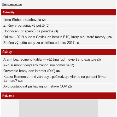
Přejít na videa
Aktuality
firma iRobot zkrachovala
(
2
)
Změny v poradňácké poště
(
0
)
Hodnocení příspěvků na poradně
(
3
)
Od roku 2019 bude v Česku jen benzin E10, který ničí staré motory
(
29
)
Změna výpočtu ceny za elektřinu od roku 2017
(
11
)
Články
Alarm bez jediného kábla — väčšina ľudí nevie že to existuje
(
3
)
Ako si urobit vyvyseny zahon svojpomocne
(
0
)
Otvarenie brany cez internet (DIY)
(
8
)
Kauza Esmero zimné záhrady...poškodzuje vlákno na poradni firmu
Esmero?
(
14
)
Ako postupovat pri havarijnom stave COV
(
2
)
Reklama