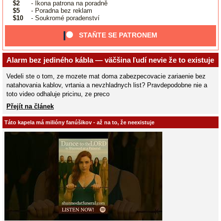
$2
- Ikona patrona na poradně
$5
- Poradna bez reklam
$10
- Soukromé poradenství
STAŇTE SE PATRONEM
Alarm bez jediného kábla — väčšina ľudí nevie že to existuje
Vedeli ste o tom, ze mozete mat doma zabezpecovacie zariaenie bez
natahovania kablov, vrtania a nevzhladnych list? Pravdepodobne nie a
toto video odhaluje pricinu, ze preco
Přejít na článek
Táto kapela má milióny fanúšikov - až na to, že neexistuje