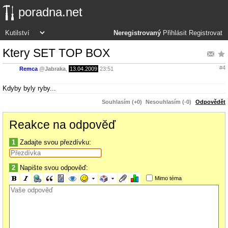
poradna.net
Neregistrovaný
Přihlásit
Registrovat
Ktery SET TOP BOX
#4
Remca
@
Jabraka
,
13.04.2009
23:51
Kdyby byly ryby...
Souhlasím (+0)
Nesouhlasím (-0)
Odpovědět
Reakce na odpověď
1
Zadajte svou přezdívku:
2
Napište svou odpověď:
Mimo téma