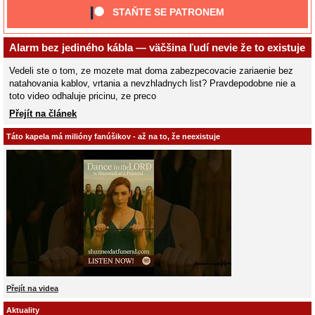
STAŇTE SE PATRONEM
Alarm bez jediného kábla — väčšina ľudí nevie že to existuje
Vedeli ste o tom, ze mozete mat doma zabezpecovacie zariaenie bez
natahovania kablov, vrtania a nevzhladnych list? Pravdepodobne nie a
toto video odhaluje pricinu, ze preco
Přejít na článek
Táto kapela má milióny fanúšikov - až na to, že neexistuje
Přejít na videa
Aktuality