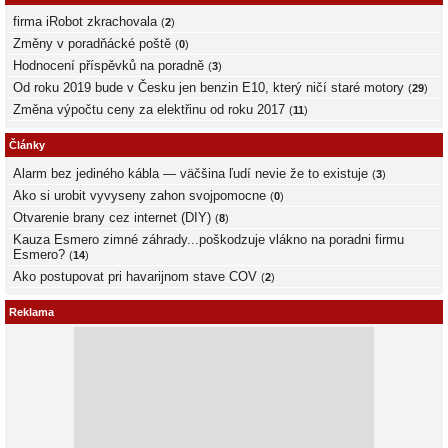
firma iRobot zkrachovala
(
2
)
Změny v poradňácké poště
(
0
)
Hodnocení příspěvků na poradně
(
3
)
Od roku 2019 bude v Česku jen benzin E10, který ničí staré motory
(
29
)
Změna výpočtu ceny za elektřinu od roku 2017
(
11
)
Články
Alarm bez jediného kábla — väčšina ľudí nevie že to existuje
(
3
)
Ako si urobit vyvyseny zahon svojpomocne
(
0
)
Otvarenie brany cez internet (DIY)
(
8
)
Kauza Esmero zimné záhrady...poškodzuje vlákno na poradni firmu
Esmero?
(
14
)
Ako postupovat pri havarijnom stave COV
(
2
)
Reklama