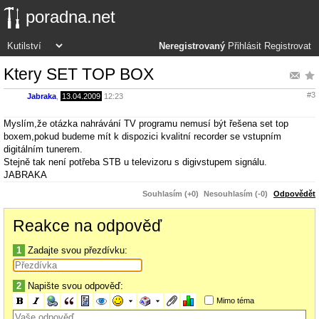
poradna.net
Neregistrovaný
Přihlásit
Registrovat
Ktery SET TOP BOX
#3
Jabraka
,
13.04.2009
12:23
Myslím,že otázka nahrávání TV programu nemusí být řešena set top
boxem,pokud budeme mít k dispozici kvalitní recorder se vstupním
digitálním tunerem.
Stejně tak není potřeba STB u televizoru s digivstupem signálu.
JABRAKA
Souhlasím (+0)
Nesouhlasím (-0)
Odpovědět
Reakce na odpověď
1
Zadajte svou přezdívku:
2
Napište svou odpověď:
Mimo téma