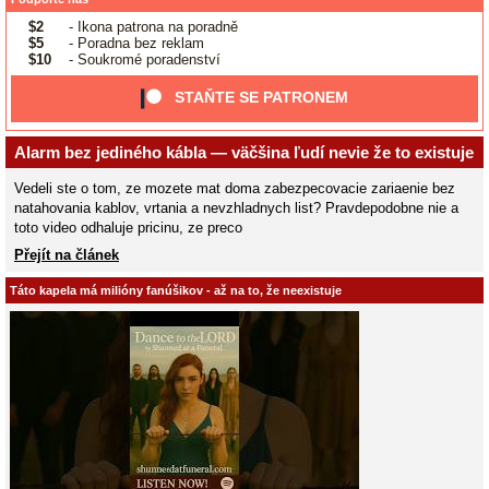
$2
- Ikona patrona na poradně
$5
- Poradna bez reklam
$10
- Soukromé poradenství
STAŇTE SE PATRONEM
Alarm bez jediného kábla — väčšina ľudí nevie že to existuje
Vedeli ste o tom, ze mozete mat doma zabezpecovacie zariaenie bez
natahovania kablov, vrtania a nevzhladnych list? Pravdepodobne nie a
toto video odhaluje pricinu, ze preco
Přejít na článek
Táto kapela má milióny fanúšikov - až na to, že neexistuje