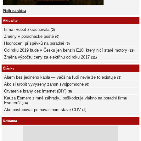
Přejít na videa
Aktuality
firma iRobot zkrachovala
(
2
)
Změny v poradňácké poště
(
0
)
Hodnocení příspěvků na poradně
(
3
)
Od roku 2019 bude v Česku jen benzin E10, který ničí staré motory
(
29
)
Změna výpočtu ceny za elektřinu od roku 2017
(
11
)
Články
Alarm bez jediného kábla — väčšina ľudí nevie že to existuje
(
3
)
Ako si urobit vyvyseny zahon svojpomocne
(
0
)
Otvarenie brany cez internet (DIY)
(
8
)
Kauza Esmero zimné záhrady...poškodzuje vlákno na poradni firmu
Esmero?
(
14
)
Ako postupovat pri havarijnom stave COV
(
2
)
Reklama