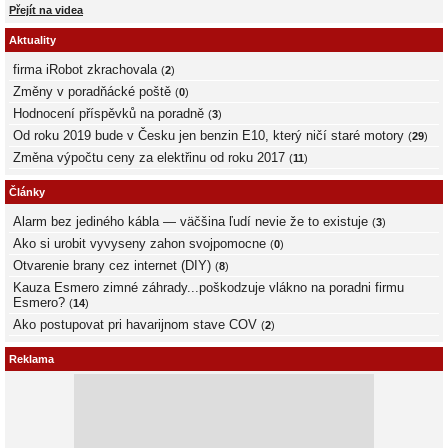
Přejít na videa
Aktuality
firma iRobot zkrachovala
(
2
)
Změny v poradňácké poště
(
0
)
Hodnocení příspěvků na poradně
(
3
)
Od roku 2019 bude v Česku jen benzin E10, který ničí staré motory
(
29
)
Změna výpočtu ceny za elektřinu od roku 2017
(
11
)
Články
Alarm bez jediného kábla — väčšina ľudí nevie že to existuje
(
3
)
Ako si urobit vyvyseny zahon svojpomocne
(
0
)
Otvarenie brany cez internet (DIY)
(
8
)
Kauza Esmero zimné záhrady...poškodzuje vlákno na poradni firmu
Esmero?
(
14
)
Ako postupovat pri havarijnom stave COV
(
2
)
Reklama