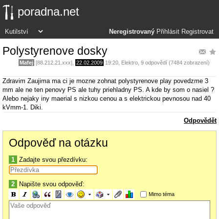
poradna.net
Neregistrovaný
Přihlásit
Registrovat
Polystyrenove dosky
Mafej
[88.212.21.xxx],
22.02.2009
19:20
,
Elektro
, 9 odpovědí (7484 zobrazení)
Zdravim Zaujima ma ci je mozne zohnat polystyrenove play povedzme 3
mm ale ne ten penovy PS ale tuhy priehladny PS. A kde by som o nasiel ?
Alebo nejaky iny maerial s nizkou cenou a s elektrickou pevnosou nad 40
kVmm-1. Diki.
Odpovědět
Odpověď na otázku
1
Zadajte svou přezdívku:
2
Napište svou odpověď:
Mimo téma