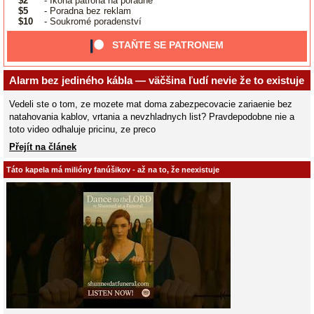
$2
- Ikona patrona na poradně
$5
- Poradna bez reklam
$10
- Soukromé poradenství
STAŇTE SE PATRONEM
Alarm bez jediného kábla — väčšina ľudí nevie že to existuje
Vedeli ste o tom, ze mozete mat doma zabezpecovacie zariaenie bez
natahovania kablov, vrtania a nevzhladnych list? Pravdepodobne nie a
toto video odhaluje pricinu, ze preco
Přejít na článek
Táto kapela má milióny fanúšikov - až na to, že neexistuje