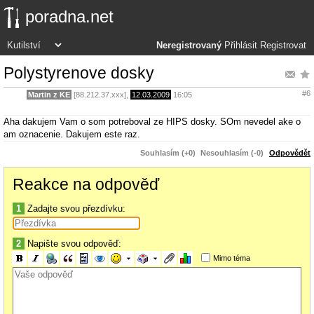
poradna.net
Neregistrovaný
Přihlásit
Registrovat
Polystyrenove dosky
#6
Martin z KE
[88.212.37.xxx],
12.03.2009
16:05
Aha dakujem Vam o som potreboval ze HIPS dosky. SOm nevedel ake o
am oznacenie. Dakujem este raz.
Souhlasím (+0)
Nesouhlasím (-0)
Odpovědět
Reakce na odpověď
1
Zadajte svou přezdívku:
2
Napište svou odpověď:
Mimo téma