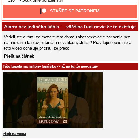
$10
- Soukromé poradenství
STAŇTE SE PATRONEM
Alarm bez jediného kábla — väčšina ľudí nevie že to existuje
Vedeli ste o tom, ze mozete mat doma zabezpecovacie zariaenie bez
natahovania kablov, vrtania a nevzhladnych list? Pravdepodobne nie a
toto video odhaluje pricinu, ze preco
Přejít na článek
Táto kapela má milióny fanúšikov - až na to, že neexistuje
Přejít na videa