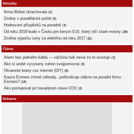
Aktuality
firma iRobot zkrachovala
(
2
)
Změny v poradňácké poště
(
0
)
Hodnocení příspěvků na poradně
(
3
)
Od roku 2019 bude v Česku jen benzin E10, který ničí staré motory
(
29
)
Změna výpočtu ceny za elektřinu od roku 2017
(
11
)
Články
Alarm bez jediného kábla — väčšina ľudí nevie že to existuje
(
3
)
Ako si urobit vyvyseny zahon svojpomocne
(
0
)
Otvarenie brany cez internet (DIY)
(
8
)
Kauza Esmero zimné záhrady...poškodzuje vlákno na poradni firmu
Esmero?
(
14
)
Ako postupovat pri havarijnom stave COV
(
2
)
Reklama