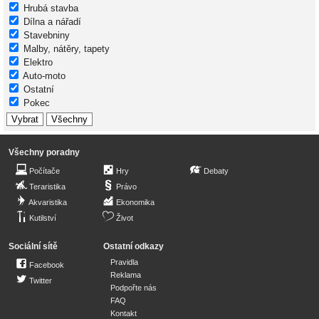
Hrubá stavba
Dílna a nářadí
Stavebniny
Malby, nátěry, tapety
Elektro
Auto-moto
Ostatní
Pokec
Všechny poradny
Počítače
Hry
Debaty
Teraristika
Právo
Akvaristika
Ekonomika
Kutilství
Život
Sociální sítě
Ostatní odkazy
Pravidla
Facebook
Reklama
Twitter
Podpořte nás
FAQ
Kontakt