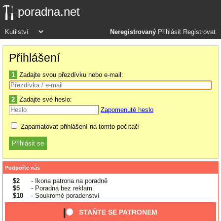
poradna.net
Neregistrovaný
Přihlásit
Registrovat
Přihlášení
1
Zadajte svou přezdívku nebo e-mail:
2
Zadajte své heslo:
Zapomenuté heslo
Zapamatovat přihlášení na tomto počítači
Podpořte nás
$2
- Ikona patrona na poradně
$5
- Poradna bez reklam
$10
- Soukromé poradenství
STAŇTE SE PATRONEM