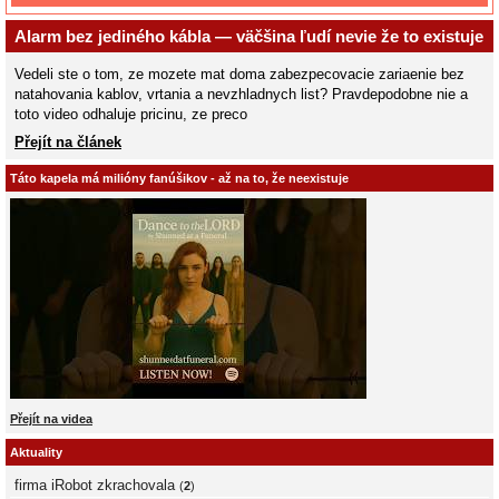
Alarm bez jediného kábla — väčšina ľudí nevie že to existuje
Vedeli ste o tom, ze mozete mat doma zabezpecovacie zariaenie bez
natahovania kablov, vrtania a nevzhladnych list? Pravdepodobne nie a
toto video odhaluje pricinu, ze preco
Přejít na článek
Táto kapela má milióny fanúšikov - až na to, že neexistuje
Přejít na videa
Aktuality
firma iRobot zkrachovala
(
2
)