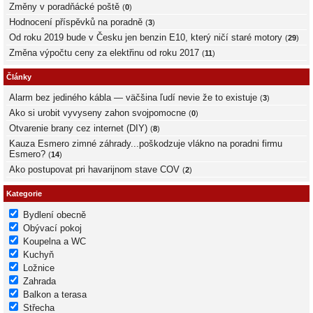
Změny v poradňácké poště
(
0
)
Hodnocení příspěvků na poradně
(
3
)
Od roku 2019 bude v Česku jen benzin E10, který ničí staré motory
(
29
)
Změna výpočtu ceny za elektřinu od roku 2017
(
11
)
Články
Alarm bez jediného kábla — väčšina ľudí nevie že to existuje
(
3
)
Ako si urobit vyvyseny zahon svojpomocne
(
0
)
Otvarenie brany cez internet (DIY)
(
8
)
Kauza Esmero zimné záhrady...poškodzuje vlákno na poradni firmu
Esmero?
(
14
)
Ako postupovat pri havarijnom stave COV
(
2
)
Kategorie
Bydlení obecně
Obývací pokoj
Koupelna a WC
Kuchyň
Ložnice
Zahrada
Balkon a terasa
Střecha