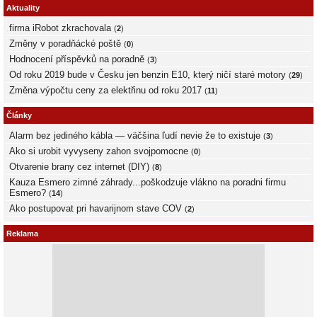
Aktuality
firma iRobot zkrachovala
(
2
)
Změny v poradňácké poště
(
0
)
Hodnocení příspěvků na poradně
(
3
)
Od roku 2019 bude v Česku jen benzin E10, který ničí staré motory
(
29
)
Změna výpočtu ceny za elektřinu od roku 2017
(
11
)
Články
Alarm bez jediného kábla — väčšina ľudí nevie že to existuje
(
3
)
Ako si urobit vyvyseny zahon svojpomocne
(
0
)
Otvarenie brany cez internet (DIY)
(
8
)
Kauza Esmero zimné záhrady...poškodzuje vlákno na poradni firmu
Esmero?
(
14
)
Ako postupovat pri havarijnom stave COV
(
2
)
Reklama