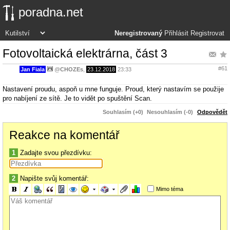
poradna.net
Neregistrovaný
Přihlásit
Registrovat
Fotovoltaická elektrárna, část 3
#61
Jan Fiala
@
CHOZEs
,
23.12.2018
23:33
Nastavení proudu, aspoň u mne funguje. Proud, který nastavím se použije
pro nabíjení ze sítě. Je to vidět po spuštění Scan.
Souhlasím (+0)
Nesouhlasím (-0)
Odpovědět
Reakce na komentář
1
Zadajte svou přezdívku:
2
Napište svůj komentář:
Mimo téma