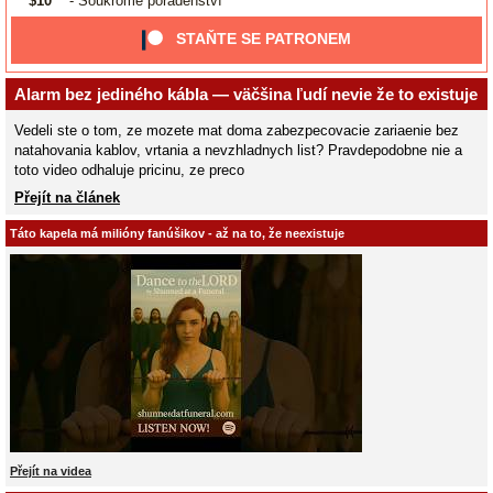
$10
- Soukromé poradenství
STAŇTE SE PATRONEM
Alarm bez jediného kábla — väčšina ľudí nevie že to existuje
Vedeli ste o tom, ze mozete mat doma zabezpecovacie zariaenie bez
natahovania kablov, vrtania a nevzhladnych list? Pravdepodobne nie a
toto video odhaluje pricinu, ze preco
Přejít na článek
Táto kapela má milióny fanúšikov - až na to, že neexistuje
Přejít na videa