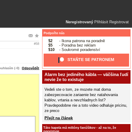
Neregistrovaný
Přihlásit
Registrovat
Podpořte nás
$2
- Ikona patrona na poradně
#58
$5
- Poradna bez reklam
$10
- Soukromé poradenství
STAŇTE SE PATRONEM
uhlasím (-0)
Odpovědět
Alarm bez jediného kábla — väčšina ľudí
nevie že to existuje
Vedeli ste o tom, ze mozete mat doma
zabezpecovacie zariaenie bez natahovania
kablov, vrtania a nevzhladnych list?
Pravdepodobne nie a toto video odhaluje pricinu,
ze preco
Přejít na článek
Táto kapela má milióny fanúšikov - až na to, že
neexistuje