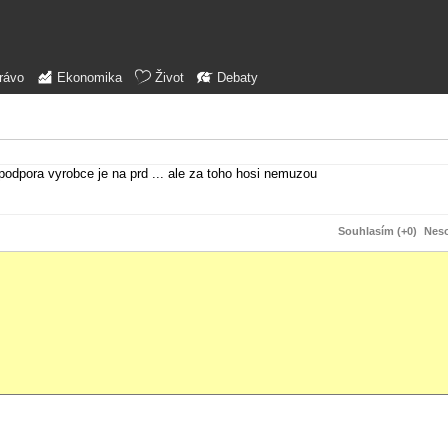
rávo
Ekonomika
Život
Debaty
 podpora vyrobce je na prd ... ale za toho hosi nemuzou
Souhlasím (+0)
Neso