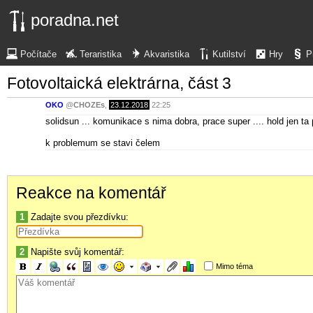
poradna.net
Počítače
Teraristika
Akvaristika
Kutilství
Hry
P
Fotovoltaická elektrárna, část 3
OKO
@
CHOZEs
,
23.12.2018
22:25
solidsun ... komunikace s nima dobra, prace super .... hold jen ta
k problemum se stavi čelem
Reakce na komentář
1
Zadajte svou přezdívku:
2
Napište svůj komentář:
Mimo téma