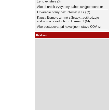
že to existuje
(
3
)
Ako si urobit vyvyseny zahon svojpomocne
(
0
)
Otvarenie brany cez internet (DIY)
(
8
)
Kauza Esmero zimné záhrady...poškodzuje
vlákno na poradni firmu Esmero?
(
14
)
Ako postupovat pri havarijnom stave COV
(
2
)
Reklama