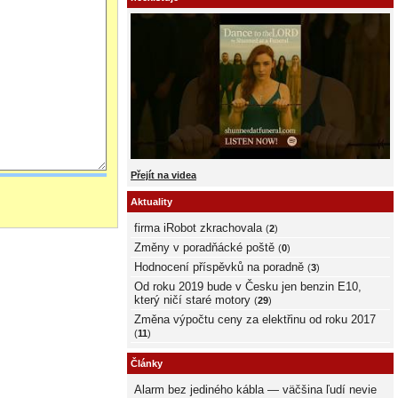
Přejít na videa
Aktuality
firma iRobot zkrachovala
(
2
)
Změny v poradňácké poště
(
0
)
Hodnocení příspěvků na poradně
(
3
)
Od roku 2019 bude v Česku jen benzin E10,
který ničí staré motory
(
29
)
Změna výpočtu ceny za elektřinu od roku 2017
(
11
)
Články
Alarm bez jediného kábla — väčšina ľudí nevie