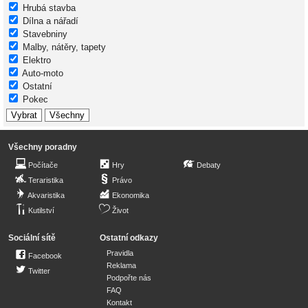
Hrubá stavba
Dílna a nářadí
Stavebniny
Malby, nátěry, tapety
Elektro
Auto-moto
Ostatní
Pokec
Všechny poradny
Počítače
Hry
Debaty
Teraristika
Právo
Akvaristika
Ekonomika
Kutilství
Život
Sociální sítě
Ostatní odkazy
Pravidla
Facebook
Reklama
Twitter
Podpořte nás
FAQ
Kontakt