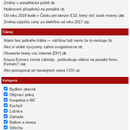
Změny v poradňácké poště
(
0
)
Hodnocení příspěvků na poradně
(
3
)
Od roku 2019 bude v Česku jen benzin E10, který ničí staré motory
(
29
)
Změna výpočtu ceny za elektřinu od roku 2017
(
11
)
Články
Alarm bez jediného kábla — väčšina ľudí nevie že to existuje
(
3
)
Ako si urobit vyvyseny zahon svojpomocne
(
0
)
Otvarenie brany cez internet (DIY)
(
8
)
Kauza Esmero zimné záhrady...poškodzuje vlákno na poradni firmu
Esmero?
(
14
)
Ako postupovat pri havarijnom stave COV
(
2
)
Kategorie
Bydlení obecně
Obývací pokoj
Koupelna a WC
Kuchyň
Ložnice
Zahrada
Balkon a terasa
Střecha