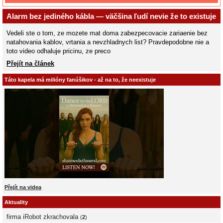
Alarm bez jediného kábla — väčšina ľudí nevie že to existuje
Vedeli ste o tom, ze mozete mat doma zabezpecovacie zariaenie bez
natahovania kablov, vrtania a nevzhladnych list? Pravdepodobne nie a
toto video odhaluje pricinu, ze preco
Přejít na článek
Táto kapela má milióny fanúšikov - až na to, že neexistuje
Přejít na videa
Aktuality
firma iRobot zkrachovala
(
2
)