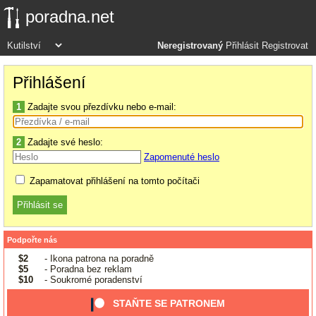
poradna.net
Neregistrovaný
Přihlásit
Registrovat
Přihlášení
1
Zadajte svou přezdívku nebo e-mail:
2
Zadajte své heslo:
Zapomenuté heslo
Zapamatovat přihlášení na tomto počítači
Podpořte nás
$2
- Ikona patrona na poradně
$5
- Poradna bez reklam
$10
- Soukromé poradenství
STAŇTE SE PATRONEM