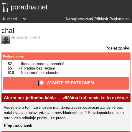
poradna.net
Neregistrovaný
Přihlásit
Registrovat
chal
25.05.2025 19:02:45
Poslat zprávu
Podpořte nás
$2
- Ikona patrona na poradně
$5
- Poradna bez reklam
$10
- Soukromé poradenství
STAŇTE SE PATRONEM
Alarm bez jediného kábla — väčšina ľudí nevie že to existuje
Vedeli ste o tom, ze mozete mat doma zabezpecovacie zariaenie bez
natahovania kablov, vrtania a nevzhladnych list? Pravdepodobne nie a
toto video odhaluje pricinu, ze preco
Přejít na článek