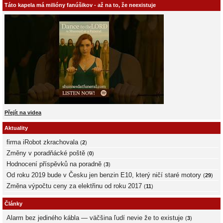
Táto kapela má milióny fanúšikov - až na to, že neexistuje
Přejít na videa
Aktuality
firma iRobot zkrachovala
(
2
)
Změny v poradňácké poště
(
0
)
Hodnocení příspěvků na poradně
(
3
)
Od roku 2019 bude v Česku jen benzin E10, který ničí staré motory
(
29
)
Změna výpočtu ceny za elektřinu od roku 2017
(
11
)
Články
Alarm bez jediného kábla — väčšina ľudí nevie že to existuje
(
3
)