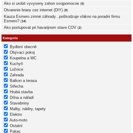
Ako si urobit vyvyseny zahon svojpomocne
(
0
)
Otvarenie brany cez internet (DIY)
(
8
)
Kauza Esmero zimné záhrady...poškodzuje vlákno na poradni firmu
Esmero?
(
14
)
Ako postupovat pri havarijnom stave COV
(
2
)
Kategorie
Bydlení obecně
Obývací pokoj
Koupelna a WC
Kuchyň
Ložnice
Zahrada
Balkon a terasa
Střecha
Hrubá stavba
Dílna a nářadí
Stavebniny
Malby, nátěry, tapety
Elektro
Auto-moto
Ostatní
Pokec