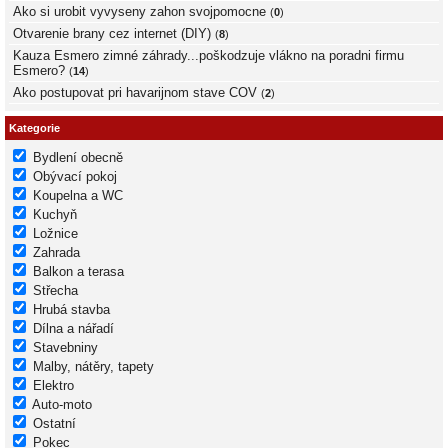
Ako si urobit vyvyseny zahon svojpomocne
(
0
)
Otvarenie brany cez internet (DIY)
(
8
)
Kauza Esmero zimné záhrady...poškodzuje vlákno na poradni firmu
Esmero?
(
14
)
Ako postupovat pri havarijnom stave COV
(
2
)
Kategorie
Bydlení obecně
Obývací pokoj
Koupelna a WC
Kuchyň
Ložnice
Zahrada
Balkon a terasa
Střecha
Hrubá stavba
Dílna a nářadí
Stavebniny
Malby, nátěry, tapety
Elektro
Auto-moto
Ostatní
Pokec