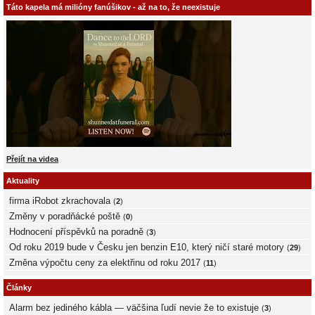
Táto kapela má milióny fanúšikov - až na to, že neexistuje
Přejít na videa
Aktuality
firma iRobot zkrachovala
(
2
)
Změny v poradňácké poště
(
0
)
Hodnocení příspěvků na poradně
(
3
)
Od roku 2019 bude v Česku jen benzin E10, který ničí staré motory
(
29
)
Změna výpočtu ceny za elektřinu od roku 2017
(
11
)
Články
Alarm bez jediného kábla — väčšina ľudí nevie že to existuje
(
3
)