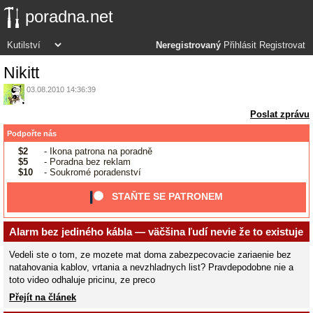
poradna.net
Neregistrovaný
Přihlásit
Registrovat
Nikitt
03.08.2010 14:36:39
Poslat zprávu
Podpořte nás
$2
- Ikona patrona na poradně
$5
- Poradna bez reklam
$10
- Soukromé poradenství
STAŇTE SE PATRONEM
Alarm bez jediného kábla — väčšina ľudí nevie že to existuje
Vedeli ste o tom, ze mozete mat doma zabezpecovacie zariaenie bez
natahovania kablov, vrtania a nevzhladnych list? Pravdepodobne nie a
toto video odhaluje pricinu, ze preco
Přejít na článek