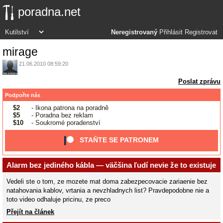
poradna.net
Neregistrovaný
Přihlásit
Registrovat
mirage
21.06.2010 08:59:20
Poslat zprávu
Podpořte nás
$2
- Ikona patrona na poradně
$5
- Poradna bez reklam
$10
- Soukromé poradenství
STAŇTE SE PATRONEM
Alarm bez jediného kábla — väčšina ľudí nevie že to existuje
Vedeli ste o tom, ze mozete mat doma zabezpecovacie zariaenie bez
natahovania kablov, vrtania a nevzhladnych list? Pravdepodobne nie a
toto video odhaluje pricinu, ze preco
Přejít na článek