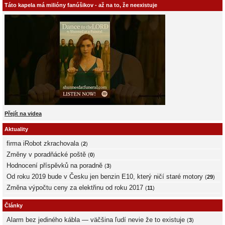
Táto kapela má milióny fanúšikov - až na to, že neexistuje
Přejít na videa
Aktuality
firma iRobot zkrachovala
(
2
)
Změny v poradňácké poště
(
0
)
Hodnocení příspěvků na poradně
(
3
)
Od roku 2019 bude v Česku jen benzin E10, který ničí staré motory
(
29
)
Změna výpočtu ceny za elektřinu od roku 2017
(
11
)
Články
Alarm bez jediného kábla — väčšina ľudí nevie že to existuje
(
3
)