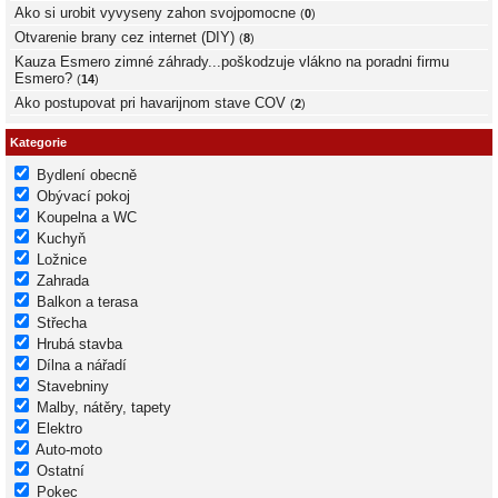
Ako si urobit vyvyseny zahon svojpomocne
(
0
)
Otvarenie brany cez internet (DIY)
(
8
)
Kauza Esmero zimné záhrady...poškodzuje vlákno na poradni firmu
Esmero?
(
14
)
Ako postupovat pri havarijnom stave COV
(
2
)
Kategorie
Bydlení obecně
Obývací pokoj
Koupelna a WC
Kuchyň
Ložnice
Zahrada
Balkon a terasa
Střecha
Hrubá stavba
Dílna a nářadí
Stavebniny
Malby, nátěry, tapety
Elektro
Auto-moto
Ostatní
Pokec