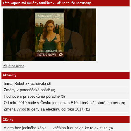
Táto kapela má milióny fanúšikov - až na to, že neexistuje
Přejít na videa
Aktuality
firma iRobot zkrachovala
(
2
)
Změny v poradňácké poště
(
0
)
Hodnocení příspěvků na poradně
(
3
)
Od roku 2019 bude v Česku jen benzin E10, který ničí staré motory
(
29
)
Změna výpočtu ceny za elektřinu od roku 2017
(
11
)
Články
Alarm bez jediného kábla — väčšina ľudí nevie že to existuje
(
3
)