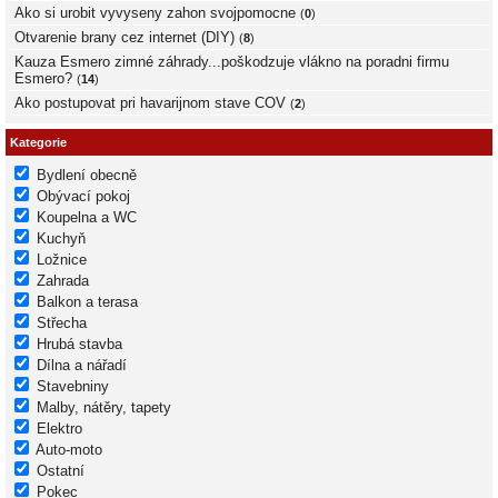
Ako si urobit vyvyseny zahon svojpomocne
(
0
)
Otvarenie brany cez internet (DIY)
(
8
)
Kauza Esmero zimné záhrady...poškodzuje vlákno na poradni firmu
Esmero?
(
14
)
Ako postupovat pri havarijnom stave COV
(
2
)
Kategorie
Bydlení obecně
Obývací pokoj
Koupelna a WC
Kuchyň
Ložnice
Zahrada
Balkon a terasa
Střecha
Hrubá stavba
Dílna a nářadí
Stavebniny
Malby, nátěry, tapety
Elektro
Auto-moto
Ostatní
Pokec