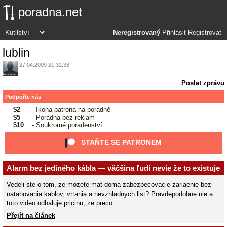
poradna.net
Neregistrovaný
Přihlásit
Registrovat
lublin
27.04.2009 21:32:38
Poslat zprávu
Podpořte nás
$2
- Ikona patrona na poradně
$5
- Poradna bez reklam
$10
- Soukromé poradenství
STAŇTE SE PATRONEM
Alarm bez jediného kábla — väčšina ľudí nevie že to existuje
Vedeli ste o tom, ze mozete mat doma zabezpecovacie zariaenie bez
natahovania kablov, vrtania a nevzhladnych list? Pravdepodobne nie a
toto video odhaluje pricinu, ze preco
Přejít na článek